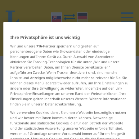
Ihre Privatsphäre ist uns wichtig
Wir und unsere
716
-Partner speichern und greifen auf
personenbezogene Daten wie Browserdaten oder eindeutige
Kennungen auf Ihrem Gerät zu. Durch Auswahl von Akzeptieren
aktivieren Sie Tracking-Technologien für die unter „Wir und unsere
Slowakisch-Deutsch Wörterbuch
B
12
Partner verarbeiten Daten, um Ihnen Dienste bereitzustellen“
aufgeführten Zwecke. Wenn Tracker deaktiviert sind, sind manche
Inhalte und Anzeigen möglicherweise nicht mehr so relevant für Sie. Sie
Wörter auf Slowakisch, die mit B
können dieses Menü jederzeit wieder aufrufen, um Ihre Einstellungen zu
ändern oder Ihre Einwilligung zu widerrufen, indem Sie auf den Link
beginnen – bodkovaný ...
Privatsphäre-Einstellungen am unteren Rand der Webseite klicken. Ihre
Einstellungen gelten innerhalb unseres Website. Weitere Informationen
bojovník
finden Sie in unserer Datenschutzerklärung.
Wir verwenden Cookies, damit Sie unsere Webseite bestmöglich nutzen
bodkovaný
bohoslužba
und wir besser mit Ihnen kommunizieren können. Notwendige,
funktionale und statistische Cookies, die für den Betrieb der Webseite
und der statistischen Auswertung unserer Webseite erforderlich sind,
bodliak
bohužiaľ
werden auf Grundlage unserer Vorauswahl immer auf Ihrem Endgerät
gespeichert. Marketing-Cookies und Cookies, die der Bereitstellung