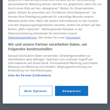
bodnúť
bohvie
personalisierter Werbung dienen, werden nur gespeichert, wenn Sie uns
durch einen Klick auf den „Akzeptieren“-Button Ihr Einverständnis
geben. Klicken Sie ansonsten auf „Fortfahren ohne Akzeptieren“. Sie
bodný
bohyňa
können Ihre Einwilligung jederzeit für zukünftige Besuche unserer
Webseite widerrufen. Wenn Sie weitere Informationen zu den Cookies
bodovať
boháč
und den Anpassungsmöglichkeiten möchten, klicken Sie einfach auf den
Button „Mehr Optionen“. Weitergehende Hinweise zu der
bodový
boj
Datenverarbeitung entnehmen Sie ansonsten unserer
Datenschutzerklärung
. Hier finden Sie unser
Impressum
.
bodrý
bojazlivosť
Wir und unsere Partner verarbeiten Daten, um
Folgendes bereitzustellen:
Boh
bojazlivý
Genaue Geolocation-Daten verwenden. Geräteeigenschaften zur
Identifikation aktiv abfragen. Speichern von und/oder Zugriff auf
bohatnúť
bojisko
Informationen auf einem Gerät. Personalisierte Werbung und Inhalte,
Messung von Werbung und Inhalten, Zielgruppenforschung und
Entwicklung von Dienstleistungen.
bohatstvo
bojovať
Liste der Partner (Lieferanten)
bohatý
bojovník
Mehr Optionen
Akzeptieren