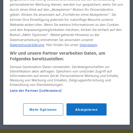
personalisierter Werbung dienen, werden nur gespeichert, wenn Sie uns
babrať
baletka
durch einen Klick auf den „Akzeptieren“-Button Ihr Einverständnis
geben. Klicken Sie ansonsten auf „Fortfahren ohne Akzeptieren“. Sie
babušiť
baliaci
können Ihre Einwilligung jederzeit für zukünftige Besuche unserer
Webseite widerrufen. Wenn Sie weitere Informationen zu den Cookies
babysitter
baliť
und den Anpassungsmöglichkeiten möchten, klicken Sie einfach auf den
Button „Mehr Optionen“. Weitergehende Hinweise zu der
Datenverarbeitung entnehmen Sie ansonsten unserer
babí
Balkán
Datenschutzerklärung
. Hier finden Sie unser
Impressum
.
Wir und unsere Partner verarbeiten Daten, um
bacil
Balkánec
Folgendes bereitzustellen:
badateľný
balkánsky
Genaue Geolocation-Daten verwenden. Geräteeigenschaften zur
Identifikation aktiv abfragen. Speichern von und/oder Zugriff auf
Informationen auf einem Gerät. Personalisierte Werbung und Inhalte,
bahnistý
baltický
Messung von Werbung und Inhalten, Zielgruppenforschung und
Entwicklung von Dienstleistungen.
bahno
balvan
Liste der Partner (Lieferanten)
Mehr Optionen
Akzeptieren