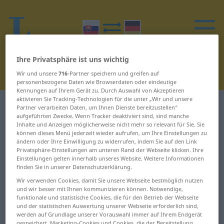
Ihre Privatsphäre ist uns wichtig
Wir und unsere
716
-Partner speichern und greifen auf
personenbezogene Daten wie Browserdaten oder eindeutige
Kennungen auf Ihrem Gerät zu. Durch Auswahl von Akzeptieren
aktivieren Sie Tracking-Technologien für die unter „Wir und unsere
Slowakisch-Deutsch Wörterbuch
B
1
Partner verarbeiten Daten, um Ihnen Dienste bereitzustellen“
aufgeführten Zwecke. Wenn Tracker deaktiviert sind, sind manche
Inhalte und Anzeigen möglicherweise nicht mehr so relevant für Sie. Sie
Wörter auf Slowakisch, die mit B
können dieses Menü jederzeit wieder aufrufen, um Ihre Einstellungen zu
ändern oder Ihre Einwilligung zu widerrufen, indem Sie auf den Link
beginnen – ba ... balvan
Privatsphäre-Einstellungen am unteren Rand der Webseite klicken. Ihre
Einstellungen gelten innerhalb unseres Website. Weitere Informationen
finden Sie in unserer Datenschutzerklärung.
ba
baklažán
Wir verwenden Cookies, damit Sie unsere Webseite bestmöglich nutzen
und wir besser mit Ihnen kommunizieren können. Notwendige,
baba
balansovať
funktionale und statistische Cookies, die für den Betrieb der Webseite
und der statistischen Auswertung unserer Webseite erforderlich sind,
babička
balenie
werden auf Grundlage unserer Vorauswahl immer auf Ihrem Endgerät
gespeichert. Marketing-Cookies und Cookies, die der Bereitstellung