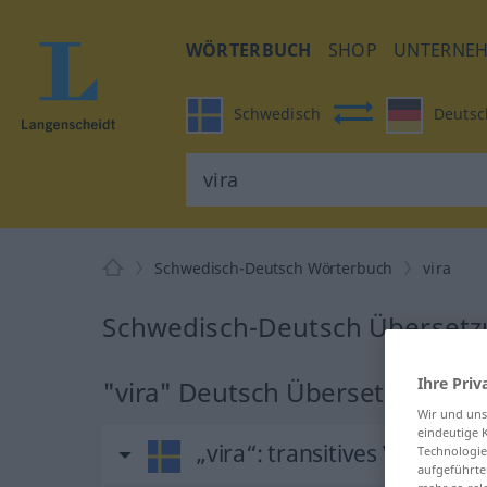
WÖRTERBUCH
SHOP
UNTERNE
Schwedisch
Deutsc
Schwedisch-Deutsch Wörterbuch
vira
Schwedisch-Deutsch Übersetzu
Ihre Priv
"vira" Deutsch Übersetzung
Wir und un
eindeutige 
„vira“
: transitives Verb, tra
Technologie
aufgeführte