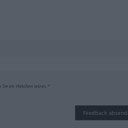
m Sie ein Häkchen setzen.*
Feedback absend