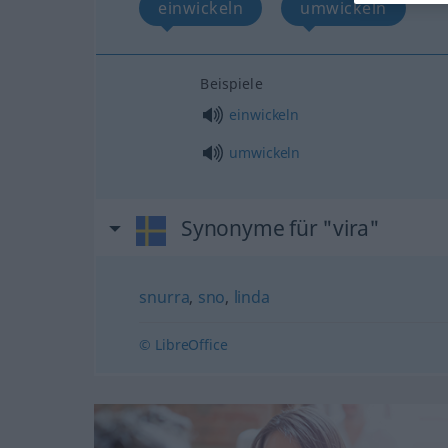
einwickeln
umwickeln
Beispiele
einwickeln
umwickeln
Synonyme für "vira"
snurra
,
sno
,
linda
© LibreOffice