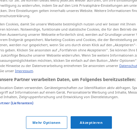
evant für Sie. Sie können dieses Menü jederzeit wieder aufrufen, um Ihre Einstellung
inwilligung zu widerrufen, indem Sie auf den Link Privatsphäre-Einstellungen am unt
cken. Ihre Einstellungen gelten innerhalb unseres Website. Weitere Informationen fin
enschutzerklärung.
en Cookies, damit Sie unsere Webseite bestmöglich nutzen und wir besser mit Ihnen
tippen)
en können. Notwendige, funktionale und statistische Cookies, die für den Betrieb d
ischen Auswertung unserer Webseite erforderlich sind, werden auf Grundlage unserer
hrem Endgerät gespeichert. Marketing-Cookies und Cookies, die der Bereitstellung per
nen, werden nur gespeichert, wenn Sie uns durch einen Klick auf den „Akzeptieren“-
nis geben. Klicken Sie ansonsten auf „Fortfahren ohne Akzeptieren“. Sie können Ihre 
ür zukünftige Besuche unserer Webseite widerrufen. Wenn Sie weitere Informationen 
assungsmöglichkeiten möchten, klicken Sie einfach auf den Button „Mehr Optionen“
de Hinweise zu der Datenverarbeitung entnehmen Sie ansonsten unserer
Datenschut
vira
 Sie unser
Impressum
.
unsere Partner verarbeiten Daten, um Folgendes bereitzustellen:
ocation-Daten verwenden. Geräteeigenschaften zur Identifikation aktiv abfragen. Sp
griff auf Informationen auf einem Gerät. Personalisierte Werbung und Inhalte, Mes
 Inhalten, Zielgruppenforschung und Entwicklung von Dienstleistungen.
artner (Lieferanten)
Mehr Optionen
Akzeptieren
tippen)