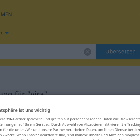
HMEN
h
Übersetzen
ng für "vira"
atsphäre ist uns wichtig
sere
716
-Partner speichern und greifen auf personenbezogene Daten wie Browserdat
Kennungen auf Ihrem Gerät zu. Durch Auswahl von Akzeptieren aktivieren Sie Trackin
nsitives Zeitwort
n für die unter „Wir und unsere Partner verarbeiten Daten, um Ihnen Dienste bereitz
n Zwecke. Wenn Tracker deaktiviert sind, sind manche Inhalte und Anzeigen mögliche