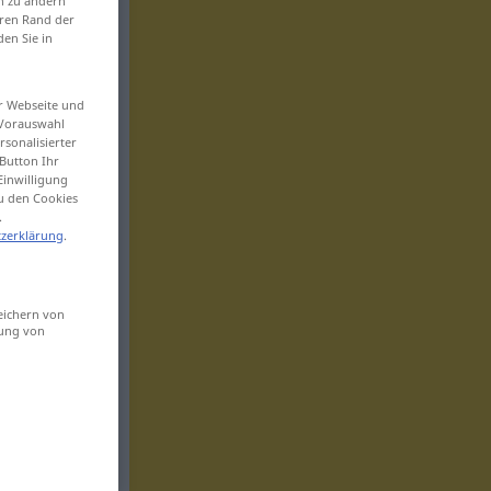
en zu ändern
eren Rand der
den Sie in
er Webseite und
 Vorauswahl
sonalisierter
Button Ihr
Einwilligung
zu den Cookies
.
zerklärung
.
eichern von
sung von