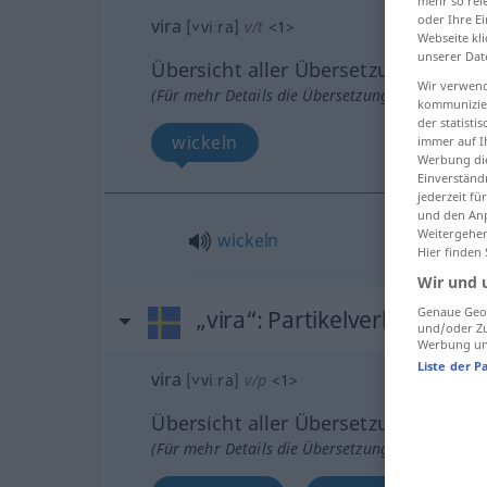
mehr so rel
oder Ihre E
vira
[˅viːra]
v/t
<
1
>
Webseite kli
unserer Dat
Übersicht aller Übersetzungen
Wir verwend
(Für mehr Details die Übersetzung anklicken/an
kommunizier
der statist
wickeln
immer auf I
Werbung die
Einverständ
jederzeit f
und den Anp
Weitergehen
wickeln
Hier finden
Wir und 
Genaue Geol
„vira“
: Partikelverb
und/oder Zu
Werbung und
Liste der P
vira
[˅viːra]
v/p
<
1
>
Übersicht aller Übersetzungen
(Für mehr Details die Übersetzung anklicken/an