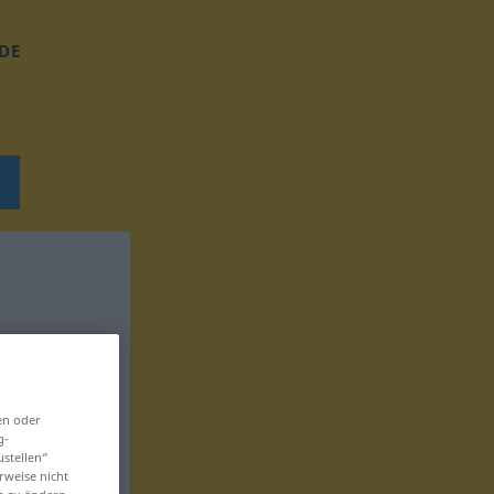
DE
en oder
g-
ustellen“
rweise nicht