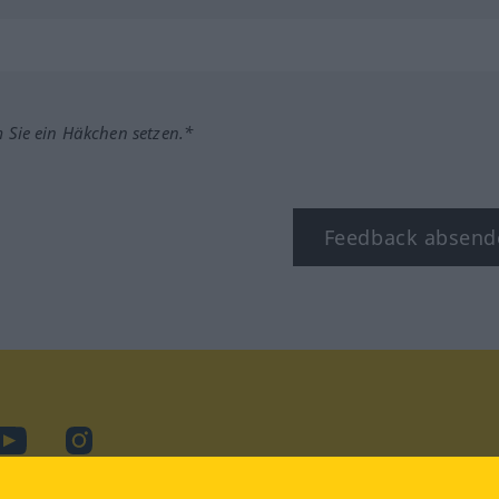
m Sie ein Häkchen setzen.*
Feedback absend
ook
YouTube
Instagram