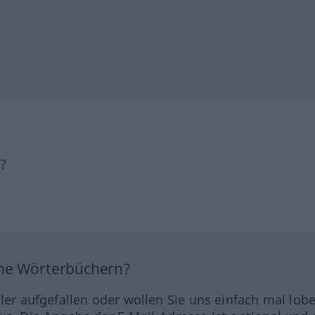
h?
ine Wörterbüchern?
hler aufgefallen oder wollen Sie uns einfach mal lob