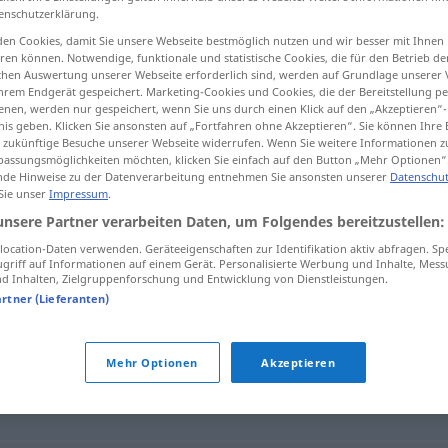
enschutzerklärung.
en Cookies, damit Sie unsere Webseite bestmöglich nutzen und wir besser mit Ihnen
en können. Notwendige, funktionale und statistische Cookies, die für den Betrieb d
ischen Auswertung unserer Webseite erforderlich sind, werden auf Grundlage unserer
tippen)
hrem Endgerät gespeichert. Marketing-Cookies und Cookies, die der Bereitstellung per
nen, werden nur gespeichert, wenn Sie uns durch einen Klick auf den „Akzeptieren“-
nis geben. Klicken Sie ansonsten auf „Fortfahren ohne Akzeptieren“. Sie können Ihre 
ür zukünftige Besuche unserer Webseite widerrufen. Wenn Sie weitere Informationen 
assungsmöglichkeiten möchten, klicken Sie einfach auf den Button „Mehr Optionen“
de Hinweise zu der Datenverarbeitung entnehmen Sie ansonsten unserer
Datenschut
 Sie unser
Impressum
.
vinnande
unsere Partner verarbeiten Daten, um Folgendes bereitzustellen:
ocation-Daten verwenden. Geräteeigenschaften zur Identifikation aktiv abfragen. Sp
griff auf Informationen auf einem Gerät. Personalisierte Werbung und Inhalte, Mes
 Inhalten, Zielgruppenforschung und Entwicklung von Dienstleistungen.
artner (Lieferanten)
Mehr Optionen
Akzeptieren