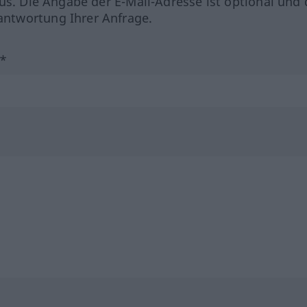
us. Die Angabe der E-Mail-Adresse ist optional und 
ntwortung Ihrer Anfrage.
?*