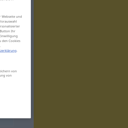
er Webseite und
 Vorauswahl
sonalisierter
Button Ihr
Einwilligung
zu den Cookies
.
zerklärung
.
eichern von
sung von