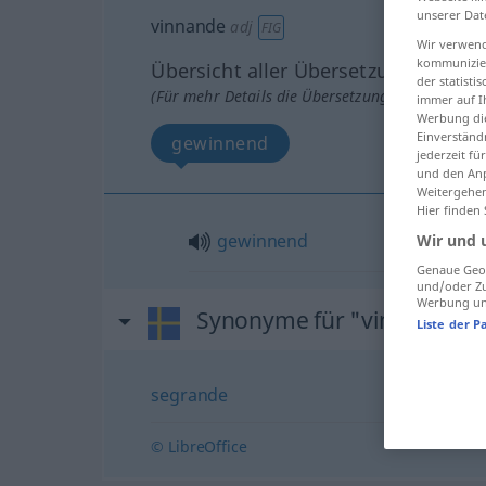
unserer Dat
vinnande
adj
FIG
Wir verwend
kommunizier
Übersicht aller Übersetzungen
der statist
(Für mehr Details die Übersetzung anklicken/an
immer auf I
Werbung die
Einverständ
gewinnend
jederzeit f
und den Anp
Weitergehen
Hier finden
gewinnend
Wir und 
Genaue Geol
und/oder Zu
Werbung und
Synonyme für "vinnande"
Liste der P
segrande
© LibreOffice