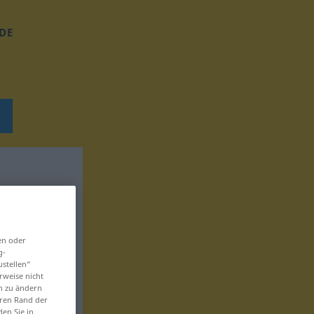
DE
en oder
g-
ustellen“
rweise nicht
en zu ändern
eren Rand der
den Sie in