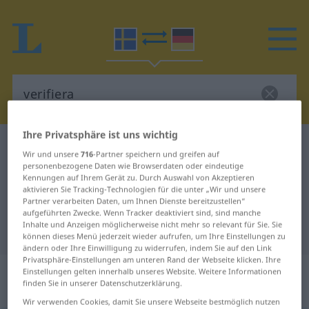
Ihre Privatsphäre ist uns wichtig
Schwedisch-Deutsch Wörterbuch
verifiera
Wir und unsere
716
-Partner speichern und greifen auf
Schwedisch-Deutsch Übersetzung
personenbezogene Daten wie Browserdaten oder eindeutige
Kennungen auf Ihrem Gerät zu. Durch Auswahl von Akzeptieren
für "verifiera"
aktivieren Sie Tracking-Technologien für die unter „Wir und unsere
Partner verarbeiten Daten, um Ihnen Dienste bereitzustellen“
aufgeführten Zwecke. Wenn Tracker deaktiviert sind, sind manche
Inhalte und Anzeigen möglicherweise nicht mehr so relevant für Sie. Sie
"verifiera" Deutsch Übersetzung
können dieses Menü jederzeit wieder aufrufen, um Ihre Einstellungen zu
ändern oder Ihre Einwilligung zu widerrufen, indem Sie auf den Link
Privatsphäre-Einstellungen am unteren Rand der Webseite klicken. Ihre
„verifiera“
: transitives Verb,
Einstellungen gelten innerhalb unseres Website. Weitere Informationen
finden Sie in unserer Datenschutzerklärung.
transitives Zeitwort
Wir verwenden Cookies, damit Sie unsere Webseite bestmöglich nutzen