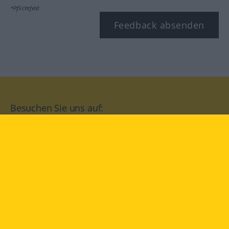
*Pflichtfeld
Feedback absenden
Besuchen Sie uns auf:
facebook
YouTube
Instagram
Langenscheidt
NUTZUNGSBEDINGUNGEN