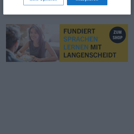
© LibreOffice