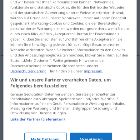
und wir besser mit Ihnen kommunizieren können. Notwendige,
verifiera
[værifiˈeːra]
v/t
<
1
>
funktionale und statistische Cookies, die für den Betrieb der Webseite
und der statistischen Auswertung unserer Webseite erforderlich sind,
werden auf Grundlage unserer Vorauswahl immer auf Ihrem Endgerät
Übersicht aller Übersetzungen
gespeichert. Marketing-Cookies und Cookies, die der Bereitstellung
(Für mehr Details die Übersetzung anklicken/antippen)
personalisierter Werbung dienen, werden nur gespeichert, wenn Sie uns
durch einen Klick auf den „Akzeptieren“-Button Ihr Einverständnis
geben. Klicken Sie ansonsten auf „Fortfahren ohne Akzeptieren“. Sie
beglaubigen, bestätigen, belegen
können Ihre Einwilligung jederzeit für zukünftige Besuche unserer
Webseite widerrufen. Wenn Sie weitere Informationen zu den Cookies
und den Anpassungsmöglichkeiten möchten, klicken Sie einfach auf den
Button „Mehr Optionen“. Weitergehende Hinweise zu der
Datenverarbeitung entnehmen Sie ansonsten unserer
Datenschutzerklärung
. Hier finden Sie unser
Impressum
.
beglaubigen
,
bestätigen
verifiera
Wir und unsere Partner verarbeiten Daten, um
Folgendes bereitzustellen:
belegen
verifiera
Genaue Geolocation-Daten verwenden. Geräteeigenschaften zur
Identifikation aktiv abfragen. Speichern von und/oder Zugriff auf
Informationen auf einem Gerät. Personalisierte Werbung und Inhalte,
Messung von Werbung und Inhalten, Zielgruppenforschung und
Synonyme für "verifiera"
Entwicklung von Dienstleistungen.
Liste der Partner (Lieferanten)
styrka
,
intyga
,
bekräfta
Mehr Optionen
Akzeptieren