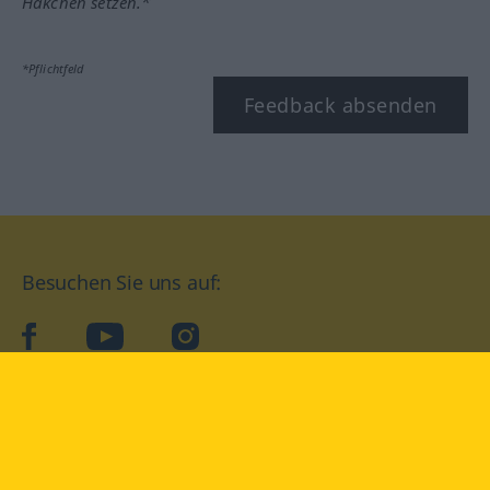
Häkchen setzen.*
*Pflichtfeld
Feedback absenden
Besuchen Sie uns auf:
facebook
YouTube
Instagram
Langenscheidt