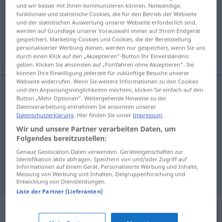
und wir besser mit Ihnen kommunizieren können. Notwendige,
funktionale und statistische Cookies, die für den Betrieb der Webseite
Übersicht aller Übersetzungen
und der statistischen Auswertung unserer Webseite erforderlich sind,
(Für mehr Details die Übersetzung anklicken/antippen)
werden auf Grundlage unserer Vorauswahl immer auf Ihrem Endgerät
gespeichert. Marketing-Cookies und Cookies, die der Bereitstellung
personalisierter Werbung dienen, werden nur gespeichert, wenn Sie uns
schlecht, elend, schäbig, mies, niederträchtig
durch einen Klick auf den „Akzeptieren“-Button Ihr Einverständnis
geben. Klicken Sie ansonsten auf „Fortfahren ohne Akzeptieren“. Sie
können Ihre Einwilligung jederzeit für zukünftige Besuche unserer
Webseite widerrufen. Wenn Sie weitere Informationen zu den Cookies
und den Anpassungsmöglichkeiten möchten, klicken Sie einfach auf den
Button „Mehr Optionen“. Weitergehende Hinweise zu der
schlecht
,
elend
usel
Datenverarbeitung entnehmen Sie ansonsten unserer
Datenschutzerklärung
. Hier finden Sie unser
Impressum
.
schäbig
usel
Wir und unsere Partner verarbeiten Daten, um
Folgendes bereitzustellen:
mies
usel
UMG
Genaue Geolocation-Daten verwenden. Geräteeigenschaften zur
Identifikation aktiv abfragen. Speichern von und/oder Zugriff auf
Informationen auf einem Gerät. Personalisierte Werbung und Inhalte,
niederträchtig
usel
Messung von Werbung und Inhalten, Zielgruppenforschung und
Entwicklung von Dienstleistungen.
Liste der Partner (Lieferanten)
Synonyme für "usel"