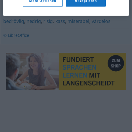
Mehr Optionen
Akzeptieren
rutten
,
skral
,
undermålig
,
dålig
,
hemsk
,
eländig
,
bedrövlig
,
nedrig
,
risig
,
kass
,
miserabel
,
värdelös
© LibreOffice