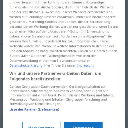
und wir besser mit Ihnen kommunizieren können. Notwendige,
funktionale und statistische Cookies, die für den Betrieb der Webseite
Übersicht aller Übersetzungen
und der statistischen Auswertung unserer Webseite erforderlich sind,
werden auf Grundlage unserer Vorauswahl immer auf Ihrem Endgerät
(Für mehr Details die Übersetzung anklicken/antippen)
gespeichert. Marketing-Cookies und Cookies, die der Bereitstellung
personalisierter Werbung dienen, werden nur gespeichert, wenn Sie uns
hart, kess, schneidig, schwierig
durch einen Klick auf den „Akzeptieren“-Button Ihr Einverständnis
geben. Klicken Sie ansonsten auf „Fortfahren ohne Akzeptieren“. Sie
können Ihre Einwilligung jederzeit für zukünftige Besuche unserer
Webseite widerrufen. Wenn Sie weitere Informationen zu den Cookies
und den Anpassungsmöglichkeiten möchten, klicken Sie einfach auf den
Button „Mehr Optionen“. Weitergehende Hinweise zu der
hart
tuff
Datenverarbeitung entnehmen Sie ansonsten unserer
Datenschutzerklärung
. Hier finden Sie unser
Impressum
.
kess
,
schneidig
tuff
Wir und unsere Partner verarbeiten Daten, um
Folgendes bereitzustellen:
schwierig
tuff
Genaue Geolocation-Daten verwenden. Geräteeigenschaften zur
Identifikation aktiv abfragen. Speichern von und/oder Zugriff auf
Informationen auf einem Gerät. Personalisierte Werbung und Inhalte,
Messung von Werbung und Inhalten, Zielgruppenforschung und
Entwicklung von Dienstleistungen.
Synonyme für "tuff"
Liste der Partner (Lieferanten)
grym
,
ball
,
fräck
,
jobbig
,
häftig
,
hårdhudad
,
hård
,
cool
Mehr Optionen
Akzeptieren