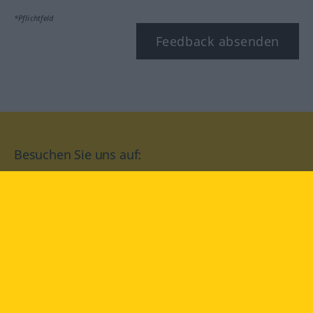
*Pflichtfeld
Feedback absenden
Besuchen Sie uns auf:
facebook
YouTube
Instagram
Langenscheidt