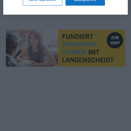
© LibreOffice