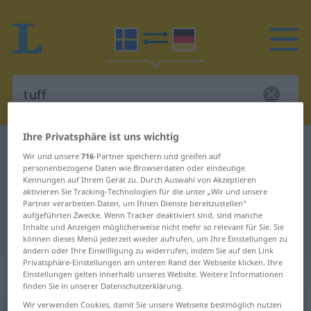
Ihre Privatsphäre ist uns wichtig
Schwedisch-Deutsch Wörterbuch
tuff
Wir und unsere
716
-Partner speichern und greifen auf
Schwedisch-Deutsch Übersetzung
personenbezogene Daten wie Browserdaten oder eindeutige
Kennungen auf Ihrem Gerät zu. Durch Auswahl von Akzeptieren
für "tuff"
aktivieren Sie Tracking-Technologien für die unter „Wir und unsere
Partner verarbeiten Daten, um Ihnen Dienste bereitzustellen“
aufgeführten Zwecke. Wenn Tracker deaktiviert sind, sind manche
Inhalte und Anzeigen möglicherweise nicht mehr so relevant für Sie. Sie
"tuff" Deutsch Übersetzung
können dieses Menü jederzeit wieder aufrufen, um Ihre Einstellungen zu
ändern oder Ihre Einwilligung zu widerrufen, indem Sie auf den Link
Privatsphäre-Einstellungen am unteren Rand der Webseite klicken. Ihre
„tuff“
: Adjektiv, Eigenschaftswort
Einstellungen gelten innerhalb unseres Website. Weitere Informationen
finden Sie in unserer Datenschutzerklärung.
Wir verwenden Cookies, damit Sie unsere Webseite bestmöglich nutzen
tuff
[tɵf]
adj