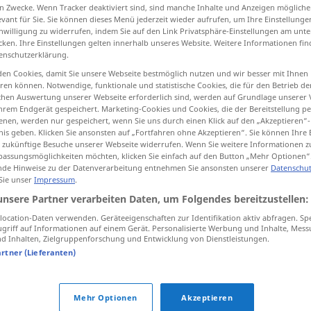
n Zwecke. Wenn Tracker deaktiviert sind, sind manche Inhalte und Anzeigen mögliche
evant für Sie. Sie können dieses Menü jederzeit wieder aufrufen, um Ihre Einstellung
inwilligung zu widerrufen, indem Sie auf den Link Privatsphäre-Einstellungen am unt
cken. Ihre Einstellungen gelten innerhalb unseres Website. Weitere Informationen fin
enschutzerklärung.
tippen)
en Cookies, damit Sie unsere Webseite bestmöglich nutzen und wir besser mit Ihnen
en können. Notwendige, funktionale und statistische Cookies, die für den Betrieb d
ischen Auswertung unserer Webseite erforderlich sind, werden auf Grundlage unserer
hrem Endgerät gespeichert. Marketing-Cookies und Cookies, die der Bereitstellung per
nen, werden nur gespeichert, wenn Sie uns durch einen Klick auf den „Akzeptieren“-
nis geben. Klicken Sie ansonsten auf „Fortfahren ohne Akzeptieren“. Sie können Ihre 
ür zukünftige Besuche unserer Webseite widerrufen. Wenn Sie weitere Informationen 
trycka
assungsmöglichkeiten möchten, klicken Sie einfach auf den Button „Mehr Optionen“
de Hinweise zu der Datenverarbeitung entnehmen Sie ansonsten unserer
Datenschut
 Sie unser
Impressum
.
trycka
TYPO
unsere Partner verarbeiten Daten, um Folgendes bereitzustellen:
ocation-Daten verwenden. Geräteeigenschaften zur Identifikation aktiv abfragen. Sp
griff auf Informationen auf einem Gerät. Personalisierte Werbung und Inhalte, Mes
 Inhalten, Zielgruppenforschung und Entwicklung von Dienstleistungen.
trycka någons
hand
artner (Lieferanten)
Mehr Optionen
Akzeptieren