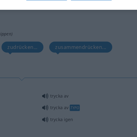
tippen)
zudrücken...
zusammendrücken...
trycka av
trycka av
TYPO
trycka igen