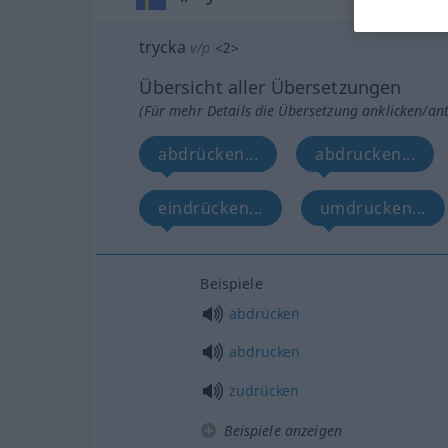
trycka
v/p
<
2
>
Übersicht aller Übersetzungen
(Für mehr Details die Übersetzung anklicken/an
abdrücken...
abdrucken...
eindrücken...
umdrucken...
Beispiele
abdrücken
abdrucken
zudrücken
Beispiele anzeigen