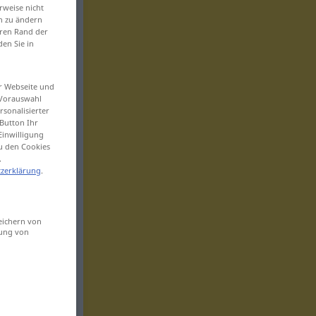
rweise nicht
en zu ändern
eren Rand der
den Sie in
er Webseite und
 Vorauswahl
sonalisierter
Button Ihr
Einwilligung
zu den Cookies
.
zerklärung
.
eichern von
sung von