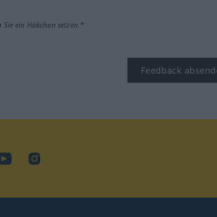
m Sie ein Häkchen setzen.*
Feedback absend
ook
YouTube
Instagram