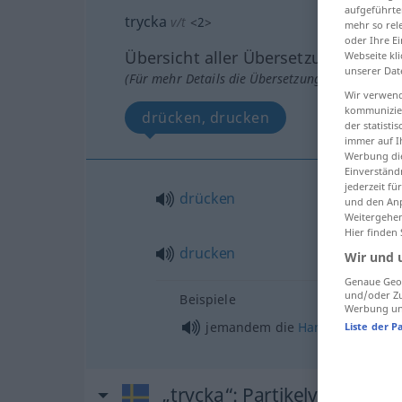
aufgeführte
trycka
v/t
<
2
>
mehr so rel
oder Ihre E
Übersicht aller Übersetzungen
Webseite kli
unserer Dat
(Für mehr Details die Übersetzung anklicken/an
Wir verwend
kommunizier
drücken, drucken
der statist
immer auf I
Werbung die
Einverständ
jederzeit f
drücken
und den Anp
Weitergehen
Hier finden
drucken
Wir und 
Genaue Geol
und/oder Zu
Beispiele
Werbung und
jemandem die
Hand
drücken
Liste der P
„trycka“
: Partikelverb