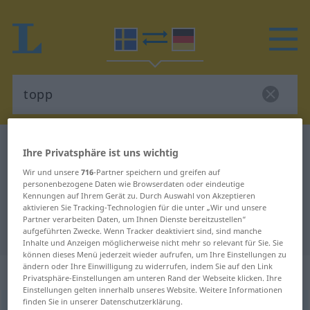
Schwedisch-Deutsch Wörterbuch
topp
Ihre Privatsphäre ist uns wichtig
Schwedisch-Deutsch Übersetzung
Wir und unsere
716
-Partner speichern und greifen auf
personenbezogene Daten wie Browserdaten oder eindeutige
für "topp"
Kennungen auf Ihrem Gerät zu. Durch Auswahl von Akzeptieren
aktivieren Sie Tracking-Technologien für die unter „Wir und unsere
Partner verarbeiten Daten, um Ihnen Dienste bereitzustellen“
"topp" Deutsch Übersetzung
aufgeführten Zwecke. Wenn Tracker deaktiviert sind, sind manche
Inhalte und Anzeigen möglicherweise nicht mehr so relevant für Sie. Sie
können dieses Menü jederzeit wieder aufrufen, um Ihre Einstellungen zu
ändern oder Ihre Einwilligung zu widerrufen, indem Sie auf den Link
„topp“
: Interjektion, Ausruf
Privatsphäre-Einstellungen am unteren Rand der Webseite klicken. Ihre
Einstellungen gelten innerhalb unseres Website. Weitere Informationen
finden Sie in unserer Datenschutzerklärung.
topp
inter
UMG