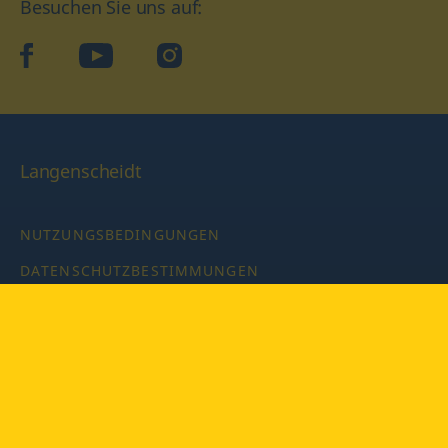
Besuchen Sie uns auf:
facebook
YouTube
Instagram
Langenscheidt
NUTZUNGSBEDINGUNGEN
DATENSCHUTZBESTIMMUNGEN
IMPRESSUM
PRIVATSPHÄRE-EINSTELLUNGEN
LATEINWÖRTERBUCH MIT CODE
Copyright © 2026 PONS Langenscheidt GmbH, Alle Rechte