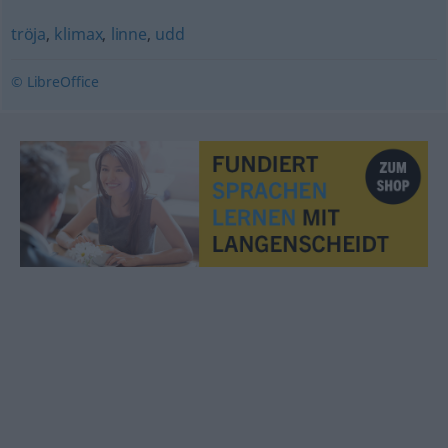
tröja
,
klimax
,
linne
,
udd
© LibreOffice