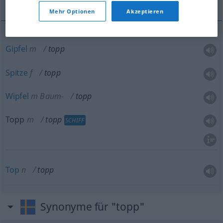
Mehr Optionen
Akzeptieren
Gipfel
m
topp
Spitze
f
topp
Wipfel
m
Baum-
topp
Topp
m
topp
SCHIFF
Top
n
topp
Synonyme für "topp"