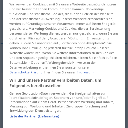
Wir verwenden Cookies, damit Sie unsere Webseite bestmöglich nutzen
und wir besser mit Ihnen kommunizieren können. Notwendige,
Übersicht aller Übersetzungen
funktionale und statistische Cookies, die für den Betrieb der Webseite
(Für mehr Details die Übersetzung anklicken/antippen)
und der statistischen Auswertung unserer Webseite erforderlich sind,
werden auf Grundlage unserer Vorauswahl immer auf Ihrem Endgerät
gespeichert. Marketing-Cookies und Cookies, die der Bereitstellung
abgemacht
personalisierter Werbung dienen, werden nur gespeichert, wenn Sie uns
durch einen Klick auf den „Akzeptieren“-Button Ihr Einverständnis
geben. Klicken Sie ansonsten auf „Fortfahren ohne Akzeptieren“. Sie
können Ihre Einwilligung jederzeit für zukünftige Besuche unserer
Webseite widerrufen. Wenn Sie weitere Informationen zu den Cookies
und den Anpassungsmöglichkeiten möchten, klicken Sie einfach auf den
abgemacht
topp
Button „Mehr Optionen“. Weitergehende Hinweise zu der
Datenverarbeitung entnehmen Sie ansonsten unserer
Datenschutzerklärung
. Hier finden Sie unser
Impressum
.
„topp“
: Substantiv, Hauptwort
Wir und unsere Partner verarbeiten Daten, um
Folgendes bereitzustellen:
Genaue Geolocation-Daten verwenden. Geräteeigenschaften zur
topp
s
<
-en
;
-ar
>
Identifikation aktiv abfragen. Speichern von und/oder Zugriff auf
Informationen auf einem Gerät. Personalisierte Werbung und Inhalte,
Übersicht aller Übersetzungen
Messung von Werbung und Inhalten, Zielgruppenforschung und
Entwicklung von Dienstleistungen.
(Für mehr Details die Übersetzung anklicken/antippen)
Liste der Partner (Lieferanten)
Gipfel, Wipfel, Topp, Spitze
Top