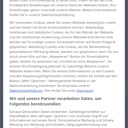
ändern oder Ihre Einwilligung zu widerrufen, indem Sie auf den Link
Privatsphäre-Einstellungen am unteren Rand der Webseite klicken. Ihre
Übersicht aller Übersetzungen
Einstellungen gelten innerhalb unseres Website. Weitere Informationen
finden Sie in unserer Datenschutzerklärung.
(Für mehr Details die Übersetzung anklicken/antippen)
Wir verwenden Cookies, damit Sie unsere Webseite bestmöglich nutzen
und wir besser mit Ihnen kommunizieren können. Notwendige,
groß
funktionale und statistische Cookies, die für den Betrieb der Webseite
und der statistischen Auswertung unserer Webseite erforderlich sind,
werden auf Grundlage unserer Vorauswahl immer auf Ihrem Endgerät
gespeichert. Marketing-Cookies und Cookies, die der Bereitstellung
personalisierter Werbung dienen, werden nur gespeichert, wenn Sie uns
durch einen Klick auf den „Akzeptieren“-Button Ihr Einverständnis
groß
stor
geben. Klicken Sie ansonsten auf „Fortfahren ohne Akzeptieren“. Sie
können Ihre Einwilligung jederzeit für zukünftige Besuche unserer
Webseite widerrufen. Wenn Sie weitere Informationen zu den Cookies
und den Anpassungsmöglichkeiten möchten, klicken Sie einfach auf den
Button „Mehr Optionen“. Weitergehende Hinweise zu der
Datenverarbeitung entnehmen Sie ansonsten unserer
Beispielsätze für "stor"
Datenschutzerklärung
. Hier finden Sie unser
Impressum
.
Wir und unsere Partner verarbeiten Daten, um
Folgendes bereitzustellen:
i stor
stil
Genaue Geolocation-Daten verwenden. Geräteeigenschaften zur
in großem
Stil
Identifikation aktiv abfragen. Speichern von und/oder Zugriff auf
Informationen auf einem Gerät. Personalisierte Werbung und Inhalte,
Messung von Werbung und Inhalten, Zielgruppenforschung und