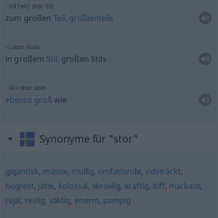
till (en) stor
del
zum großen
Teil
,
größtenteils
i stor
skala
in großem
Stil
, großen Stils
lika
stor som
ebenso
groß
wie
Synonyme für "stor"
gigantisk
,
massiv
,
mullig
,
omfattande
,
vidsträckt
,
högrest
,
jätte
,
kolossal
,
skrovlig
,
kraftig
,
biff
,
markant
,
rejäl
,
reslig
,
väldig
,
enorm
,
pampig