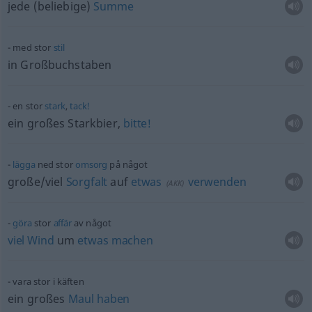
jede (beliebige)
Summe
med stor
stil
in Großbuchstaben
en stor
stark
,
tack!
ein großes Starkbier,
bitte!
lägga
ned stor
omsorg
på något
große/viel
Sorgfalt
auf
etwas
verwenden
(
AKK
)
göra
stor
affär
av något
viel
Wind
um
etwas
machen
vara stor i käften
ein großes
Maul
haben