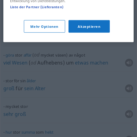
Entwicklung von Dienstleistungen.
stor
njutning
Liste der Partner (Lieferanten)
Hochgenuss
m
Mehr Optionen
Akzeptieren
det blev en stor
succé
es wurde/war ein großer
Erfolg
od
göra
stor
affär
(
mycket väsen) av något
viel
Wesen
(
od
Aufhebens) um
etwas
machen
stor för sin
ålder
groß
für
sein
Alter
mycket stor
sehr
groß
hur
stor
summa
som
helst