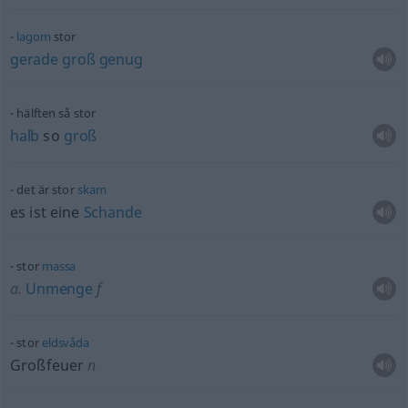
lagom
stor
gerade
groß
genug
hälften så stor
halb
so
groß
det är stor
skam
es ist eine
Schande
stor
massa
a.
Unmenge
f
stor
eldsvåda
Großfeuer
n