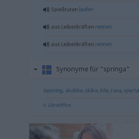
Spießruten
laufen
aus Leibeskräften
rennen
aus Leibeskräften
rennen
Synonyme für "springa"
öppning
,
skubba
,
skåra
,
kila
,
rusa
,
spurta
© LibreOffice