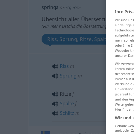
springa
s
<
-n
;
-or
>
Ihre Priv
Übersicht aller Übersetzungen
Wir und un
eindeutige 
(Für mehr Details die Übersetzung anklicken/an
Technologie
aufgeführte
Riss, Sprung, Ritze, Spalte, Schlitz
mehr so rel
oder Ihre E
Webseite kli
unserer Dat
Wir verwend
Riss
m
kommunizier
der statist
Sprung
m
immer auf I
Werbung die
Einverständ
Ritze
f
jederzeit f
und den Anp
Spalte
f
Weitergehen
Hier finden
Schlitz
m
Wir und 
Genaue Geol
und/oder Zu