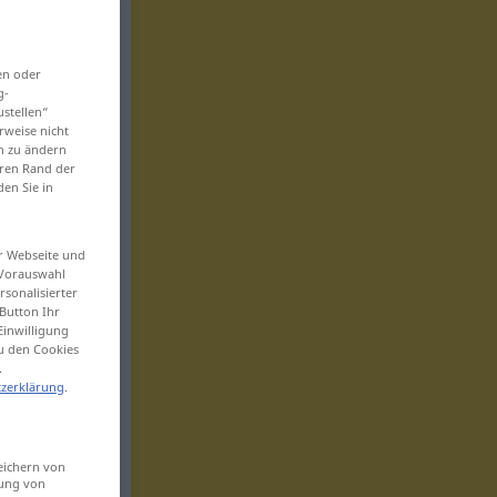
en oder
g-
ustellen“
rweise nicht
en zu ändern
eren Rand der
den Sie in
er Webseite und
 Vorauswahl
sonalisierter
Button Ihr
Einwilligung
zu den Cookies
.
zerklärung
.
eichern von
sung von