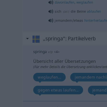
davonlaufen
,
weglaufen
sich
die Beine
ablaufen
(
DAT
)
jemandem/etwas
hinterherlauf
„springa“
: Partikelverb
springa
v/p
<
4
>
Übersicht aller Übersetzungen
(Für mehr Details die Übersetzung anklicken/an
weglaufen...
jemandem nachla
gegen etwas laufen...
jemande