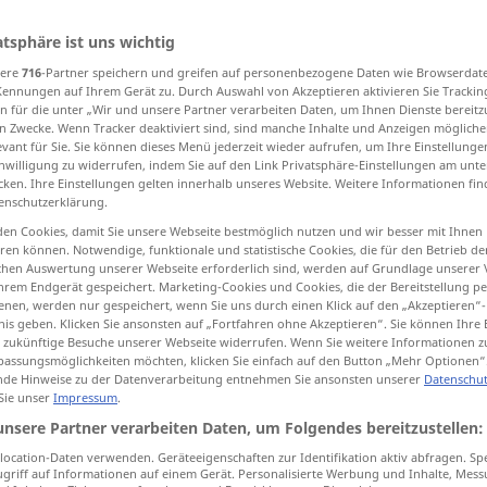
atsphäre ist uns wichtig
sere
716
-Partner speichern und greifen auf personenbezogene Daten wie Browserdat
Kennungen auf Ihrem Gerät zu. Durch Auswahl von Akzeptieren aktivieren Sie Trackin
tippen)
n für die unter „Wir und unsere Partner verarbeiten Daten, um Ihnen Dienste bereitz
n Zwecke. Wenn Tracker deaktiviert sind, sind manche Inhalte und Anzeigen mögliche
evant für Sie. Sie können dieses Menü jederzeit wieder aufrufen, um Ihre Einstellung
inwilligung zu widerrufen, indem Sie auf den Link Privatsphäre-Einstellungen am unt
cken. Ihre Einstellungen gelten innerhalb unseres Website. Weitere Informationen fin
enschutzerklärung.
en Cookies, damit Sie unsere Webseite bestmöglich nutzen und wir besser mit Ihnen
springa
en können. Notwendige, funktionale und statistische Cookies, die für den Betrieb d
ischen Auswertung unserer Webseite erforderlich sind, werden auf Grundlage unserer
hrem Endgerät gespeichert. Marketing-Cookies und Cookies, die der Bereitstellung per
nen, werden nur gespeichert, wenn Sie uns durch einen Klick auf den „Akzeptieren“-
nis geben. Klicken Sie ansonsten auf „Fortfahren ohne Akzeptieren“. Sie können Ihre 
springa
ür zukünftige Besuche unserer Webseite widerrufen. Wenn Sie weitere Informationen 
assungsmöglichkeiten möchten, klicken Sie einfach auf den Button „Mehr Optionen“
de Hinweise zu der Datenverarbeitung entnehmen Sie ansonsten unserer
Datenschut
 Sie unser
Impressum
.
unsere Partner verarbeiten Daten, um Folgendes bereitzustellen:
ocation-Daten verwenden. Geräteeigenschaften zur Identifikation aktiv abfragen. Sp
griff auf Informationen auf einem Gerät. Personalisierte Werbung und Inhalte, Mes