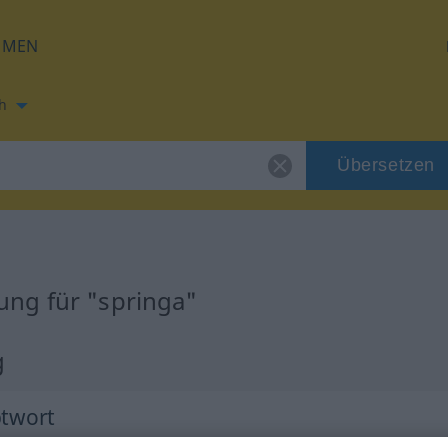
HMEN
h
Übersetzen
ng für "springa"
g
ptwort