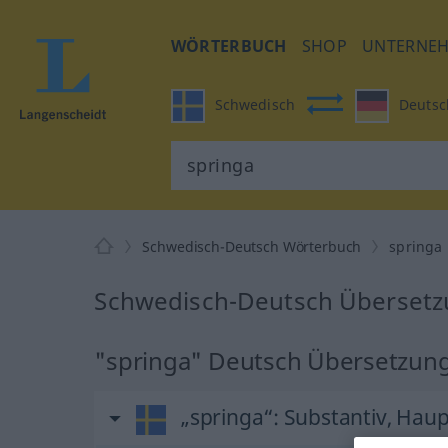
WÖRTERBUCH
SHOP
UNTERNE
Schwedisch
Deutsc
Schwedisch-Deutsch Wörterbuch
springa
Schwedisch-Deutsch Übersetzu
"springa" Deutsch Übersetzun
„springa“
: Substantiv, Hau