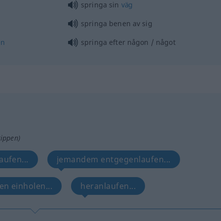
springa sin
väg
springa benen av sig
en
springa efter
någon
/
något
tippen)
ufen...
jemandem entgegenlaufen...
n einholen...
heranlaufen...