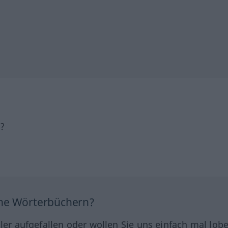
h?
ine Wörterbüchern?
hler aufgefallen oder wollen Sie uns einfach mal lob