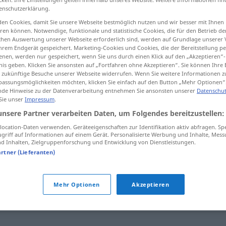
enschutzerklärung.
en Cookies, damit Sie unsere Webseite bestmöglich nutzen und wir besser mit Ihnen
en können. Notwendige, funktionale und statistische Cookies, die für den Betrieb d
ischen Auswertung unserer Webseite erforderlich sind, werden auf Grundlage unserer
tippen)
hrem Endgerät gespeichert. Marketing-Cookies und Cookies, die der Bereitstellung per
nen, werden nur gespeichert, wenn Sie uns durch einen Klick auf den „Akzeptieren“-
nis geben. Klicken Sie ansonsten auf „Fortfahren ohne Akzeptieren“. Sie können Ihre 
ür zukünftige Besuche unserer Webseite widerrufen. Wenn Sie weitere Informationen 
assungsmöglichkeiten möchten, klicken Sie einfach auf den Button „Mehr Optionen“
de Hinweise zu der Datenverarbeitung entnehmen Sie ansonsten unserer
Datenschut
 Sie unser
Impressum
.
samtycka
unsere Partner verarbeiten Daten, um Folgendes bereitzustellen:
ocation-Daten verwenden. Geräteeigenschaften zur Identifikation aktiv abfragen. Sp
griff auf Informationen auf einem Gerät. Personalisierte Werbung und Inhalte, Mes
 Inhalten, Zielgruppenforschung und Entwicklung von Dienstleistungen.
artner (Lieferanten)
Mehr Optionen
Akzeptieren
ma