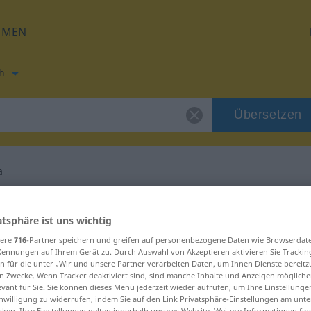
HMEN
h
Übersetzen
a
ung für "samtycka"
atsphäre ist uns wichtig
sere
716
-Partner speichern und greifen auf personenbezogene Daten wie Browserdat
ng
Kennungen auf Ihrem Gerät zu. Durch Auswahl von Akzeptieren aktivieren Sie Trackin
n für die unter „Wir und unsere Partner verarbeiten Daten, um Ihnen Dienste bereitz
n Zwecke. Wenn Tracker deaktiviert sind, sind manche Inhalte und Anzeigen mögliche
erb, intransitives Zeitwort
evant für Sie. Sie können dieses Menü jederzeit wieder aufrufen, um Ihre Einstellung
inwilligung zu widerrufen, indem Sie auf den Link Privatsphäre-Einstellungen am unt
cken. Ihre Einstellungen gelten innerhalb unseres Website. Weitere Informationen fin