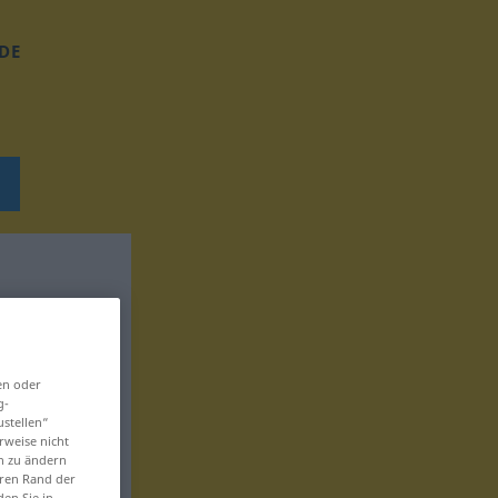
DE
en oder
g-
ustellen“
rweise nicht
en zu ändern
eren Rand der
den Sie in