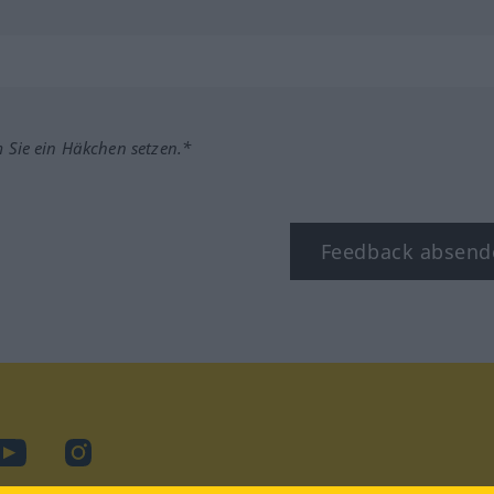
m Sie ein Häkchen setzen.*
Feedback absend
ook
YouTube
Instagram