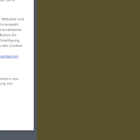
er Webseite und
 Vorauswahl
sonalisierter
Button Ihr
Einwilligung
zu den Cookies
.
zerklärung
.
eichern von
sung von