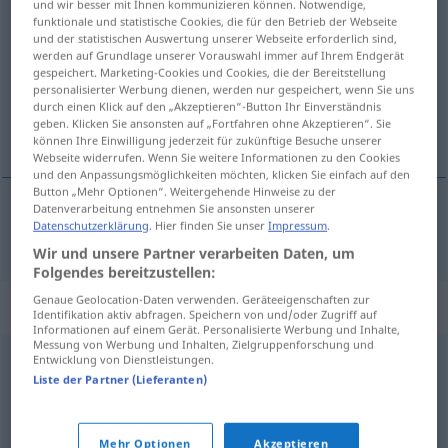
und wir besser mit Ihnen kommunizieren können. Notwendige,
rata
funktionale und statistische Cookies, die für den Betrieb der Webseite
[˅rɑːta]
v/t
<
1
>
und der statistischen Auswertung unserer Webseite erforderlich sind,
werden auf Grundlage unserer Vorauswahl immer auf Ihrem Endgerät
Übersicht aller Übersetzungen
gespeichert. Marketing-Cookies und Cookies, die der Bereitstellung
(Für mehr Details die Übersetzung anklicken/antippen)
personalisierter Werbung dienen, werden nur gespeichert, wenn Sie uns
durch einen Klick auf den „Akzeptieren“-Button Ihr Einverständnis
geben. Klicken Sie ansonsten auf „Fortfahren ohne Akzeptieren“. Sie
verwerfen
können Ihre Einwilligung jederzeit für zukünftige Besuche unserer
Webseite widerrufen. Wenn Sie weitere Informationen zu den Cookies
und den Anpassungsmöglichkeiten möchten, klicken Sie einfach auf den
Button „Mehr Optionen“. Weitergehende Hinweise zu der
Datenverarbeitung entnehmen Sie ansonsten unserer
Datenschutzerklärung
. Hier finden Sie unser
Impressum
.
verwerfen
rata
Wir und unsere Partner verarbeiten Daten, um
Folgendes bereitzustellen:
Genaue Geolocation-Daten verwenden. Geräteeigenschaften zur
Synonyme für "rata"
Identifikation aktiv abfragen. Speichern von und/oder Zugriff auf
Informationen auf einem Gerät. Personalisierte Werbung und Inhalte,
Messung von Werbung und Inhalten, Zielgruppenforschung und
Entwicklung von Dienstleistungen.
avslå
,
nobba
,
avvisa
Liste der Partner (Lieferanten)
© LibreOffice
Mehr Optionen
Akzeptieren