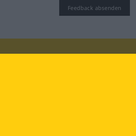
Feedback absenden
Besuchen Sie uns auf:
facebook
YouTube
Instagram
Langenscheidt
NUTZUNGSBEDINGUNGEN