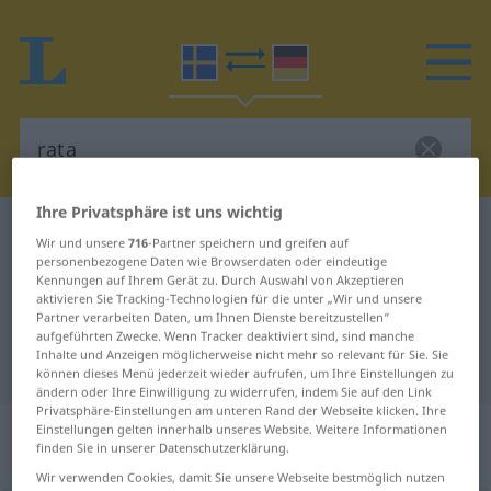
Ihre Privatsphäre ist uns wichtig
Schwedisch-Deutsch Wörterbuch
rata
Wir und unsere
716
-Partner speichern und greifen auf
Schwedisch-Deutsch Übersetzung
personenbezogene Daten wie Browserdaten oder eindeutige
Kennungen auf Ihrem Gerät zu. Durch Auswahl von Akzeptieren
für "rata"
aktivieren Sie Tracking-Technologien für die unter „Wir und unsere
Partner verarbeiten Daten, um Ihnen Dienste bereitzustellen“
aufgeführten Zwecke. Wenn Tracker deaktiviert sind, sind manche
Inhalte und Anzeigen möglicherweise nicht mehr so relevant für Sie. Sie
"rata" Deutsch Übersetzung
können dieses Menü jederzeit wieder aufrufen, um Ihre Einstellungen zu
ändern oder Ihre Einwilligung zu widerrufen, indem Sie auf den Link
Privatsphäre-Einstellungen am unteren Rand der Webseite klicken. Ihre
„rata“
: transitives Verb, transitives
Einstellungen gelten innerhalb unseres Website. Weitere Informationen
finden Sie in unserer Datenschutzerklärung.
Zeitwort
Wir verwenden Cookies, damit Sie unsere Webseite bestmöglich nutzen