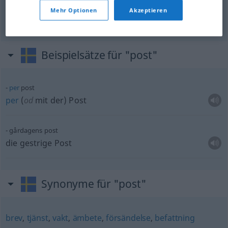
Pfosten
m
post
<
-en
;
-er
>
ARCH
Mehr Optionen
Akzeptieren
Beispielsätze für "post"
per
post
per
(
od
mit der) Post
gårdagens post
die gestrige Post
Synonyme für "post"
brev
,
tjänst
,
vakt
,
ämbete
,
försändelse
,
befattning