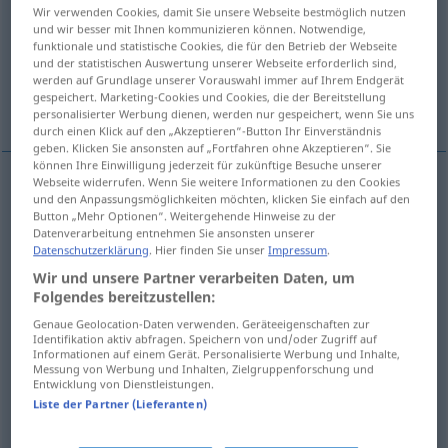
Wir verwenden Cookies, damit Sie unsere Webseite bestmöglich nutzen
und wir besser mit Ihnen kommunizieren können. Notwendige,
Übersicht aller Übersetzungen
funktionale und statistische Cookies, die für den Betrieb der Webseite
(Für mehr Details die Übersetzung anklicken/antippen)
und der statistischen Auswertung unserer Webseite erforderlich sind,
werden auf Grundlage unserer Vorauswahl immer auf Ihrem Endgerät
gespeichert. Marketing-Cookies und Cookies, die der Bereitstellung
Post, Postamt
Stellung, Pfosten, Posten
personalisierter Werbung dienen, werden nur gespeichert, wenn Sie uns
durch einen Klick auf den „Akzeptieren“-Button Ihr Einverständnis
geben. Klicken Sie ansonsten auf „Fortfahren ohne Akzeptieren“. Sie
können Ihre Einwilligung jederzeit für zukünftige Besuche unserer
Webseite widerrufen. Wenn Sie weitere Informationen zu den Cookies
und den Anpassungsmöglichkeiten möchten, klicken Sie einfach auf den
Post
f
post
<
-en
;
>
KEIN
PL
Button „Mehr Optionen“. Weitergehende Hinweise zu der
Datenverarbeitung entnehmen Sie ansonsten unserer
Datenschutzerklärung
. Hier finden Sie unser
Impressum
.
Postamt
n
post
<
-en
;
>
KEIN
PL
Wir und unsere Partner verarbeiten Daten, um
Folgendes bereitzustellen:
Genaue Geolocation-Daten verwenden. Geräteeigenschaften zur
Identifikation aktiv abfragen. Speichern von und/oder Zugriff auf
Stellung
f
post
Informationen auf einem Gerät. Personalisierte Werbung und Inhalte,
<
-en
;
-er
>
Messung von Werbung und Inhalten, Zielgruppenforschung und
Entwicklung von Dienstleistungen.
Posten
m
post
<
-en
;
-er
>
Liste der Partner (Lieferanten)