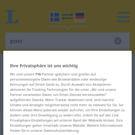
Schwedisch-Deutsch Wörterbuch
post
Ihre Privatsphäre ist uns wichtig
Schwedisch-Deutsch Übersetzung
Wir und unsere
716
-Partner speichern und greifen auf
personenbezogene Daten wie Browserdaten oder eindeutige
für "post"
Kennungen auf Ihrem Gerät zu. Durch Auswahl von Akzeptieren
aktivieren Sie Tracking-Technologien für die unter „Wir und unsere
Partner verarbeiten Daten, um Ihnen Dienste bereitzustellen“
"post" Deutsch Übersetzung
aufgeführten Zwecke. Wenn Tracker deaktiviert sind, sind manche
Inhalte und Anzeigen möglicherweise nicht mehr so relevant für Sie. Sie
können dieses Menü jederzeit wieder aufrufen, um Ihre Einstellungen zu
ändern oder Ihre Einwilligung zu widerrufen, indem Sie auf den Link
„post“
: Substantiv, Hauptwort
Privatsphäre-Einstellungen am unteren Rand der Webseite klicken. Ihre
Einstellungen gelten innerhalb unseres Website. Weitere Informationen
finden Sie in unserer Datenschutzerklärung.
post
[pɔst]
s