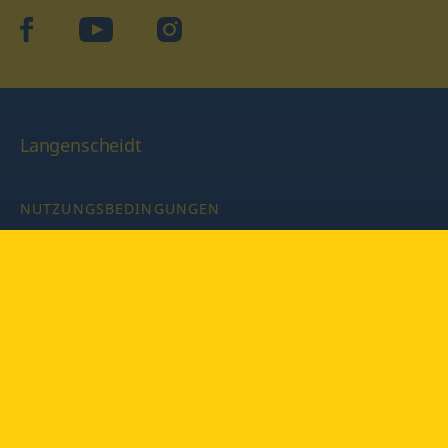
facebook
YouTube
Instagram
Langenscheidt
NUTZUNGSBEDINGUNGEN
DATENSCHUTZBESTIMMUNGEN
IMPRESSUM
PRIVATSPHÄRE-EINSTELLUNGEN
LATEINWÖRTERBUCH MIT CODE
Copyright © 2026 PONS Langenscheidt GmbH, Alle Rechte
vorbehalten.