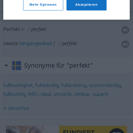
Mehr Optionen
Akzeptieren
Perfekt
n
perfekt
zweite
Vergangenheit
f
perfekt
Synonyme für "perfekt"
fullkomlighet
,
fullständig
,
fulländning
,
utomordentlig
,
fullkomlig
,
felfri
,
ideal
,
utmärkt
,
ofelbar
,
superb
© LibreOffice