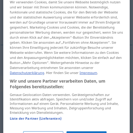
Wir verwenden Cookies, damit Sie unsere Webseite bestmöglich nutzen
und wir besser mit Ihnen kommunizieren können. Notwendige,
Übersicht aller Übersetzungen
funktionale und statistische Cookies, die für den Betrieb der Webseite
und der statistischen Auswertung unserer Webseite erforderlich sind,
(Für mehr Details die Übersetzung anklicken/antippen)
werden auf Grundlage unserer Vorauswahl immer auf Ihrem Endgerät
gespeichert. Marketing-Cookies und Cookies, die der Bereitstellung
perfekt, vollkommen
personalisierter Werbung dienen, werden nur gespeichert, wenn Sie uns
durch einen Klick auf den „Akzeptieren“-Button Ihr Einverständnis
geben. Klicken Sie ansonsten auf „Fortfahren ohne Akzeptieren“. Sie
können Ihre Einwilligung jederzeit für zukünftige Besuche unserer
Webseite widerrufen. Wenn Sie weitere Informationen zu den Cookies
und den Anpassungsmöglichkeiten möchten, klicken Sie einfach auf den
perfekt,
vollkommen
perfekt
Button „Mehr Optionen“. Weitergehende Hinweise zu der
Datenverarbeitung entnehmen Sie ansonsten unserer
Datenschutzerklärung
. Hier finden Sie unser
Impressum
.
Wir und unsere Partner verarbeiten Daten, um
„perfekt“
: Neutrum, sächlich
Folgendes bereitzustellen:
Genaue Geolocation-Daten verwenden. Geräteeigenschaften zur
perfekt
Identifikation aktiv abfragen. Speichern von und/oder Zugriff auf
[˅ pærfɛkt]
n
<
-et
;
perfekt
>
GRAM
Informationen auf einem Gerät. Personalisierte Werbung und Inhalte,
Messung von Werbung und Inhalten, Zielgruppenforschung und
Übersicht aller Übersetzungen
Entwicklung von Dienstleistungen.
(Für mehr Details die Übersetzung anklicken/antippen)
Liste der Partner (Lieferanten)
Perfekt, zweite Vergangenheit