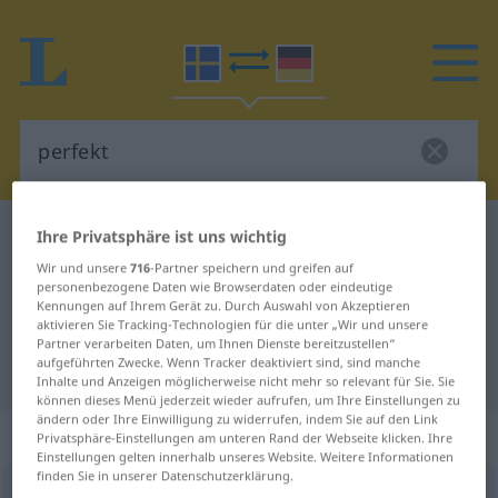
Schwedisch-Deutsch Wörterbuch
perfekt
Ihre Privatsphäre ist uns wichtig
Schwedisch-Deutsch Übersetzung
Wir und unsere
716
-Partner speichern und greifen auf
personenbezogene Daten wie Browserdaten oder eindeutige
für "perfekt"
Kennungen auf Ihrem Gerät zu. Durch Auswahl von Akzeptieren
aktivieren Sie Tracking-Technologien für die unter „Wir und unsere
Partner verarbeiten Daten, um Ihnen Dienste bereitzustellen“
aufgeführten Zwecke. Wenn Tracker deaktiviert sind, sind manche
"perfekt" Deutsch Übersetzung
Inhalte und Anzeigen möglicherweise nicht mehr so relevant für Sie. Sie
können dieses Menü jederzeit wieder aufrufen, um Ihre Einstellungen zu
ändern oder Ihre Einwilligung zu widerrufen, indem Sie auf den Link
„perfekt“
: Adjektiv, Eigenschaftswort
Privatsphäre-Einstellungen am unteren Rand der Webseite klicken. Ihre
Einstellungen gelten innerhalb unseres Website. Weitere Informationen
finden Sie in unserer Datenschutzerklärung.
perfekt
[pærˈfɛkt]
adj