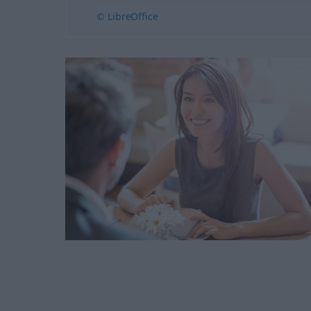
© LibreOffice