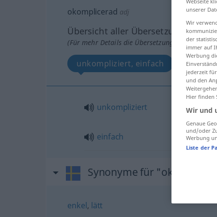
Webseite kli
unserer Dat
okomplicerad
adj
Wir verwend
Übersicht aller Übersetzungen
kommunizier
der statist
(Für mehr Details die Übersetzung anklicken/an
immer auf I
Werbung die
unkompliziert, einfach
Einverständ
jederzeit f
und den Anp
Weitergehen
Hier finden
unkompliziert
Wir und 
Genaue Geol
und/oder Zu
einfach
Werbung und
Liste der P
Synonyme für "okomplicer
enkel
,
lätt