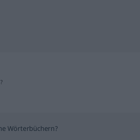
h?
ine Wörterbüchern?