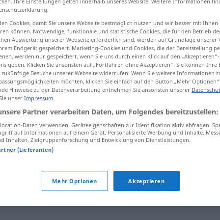
cken. Ihre Einstellungen gelten innerhalb unseres Website. Weitere Informationen fin
enschutzerklärung.
en Cookies, damit Sie unsere Webseite bestmöglich nutzen und wir besser mit Ihnen
en können. Notwendige, funktionale und statistische Cookies, die für den Betrieb d
ischen Auswertung unserer Webseite erforderlich sind, werden auf Grundlage unserer
tippen)
hrem Endgerät gespeichert. Marketing-Cookies und Cookies, die der Bereitstellung per
nen, werden nur gespeichert, wenn Sie uns durch einen Klick auf den „Akzeptieren“-
nis geben. Klicken Sie ansonsten auf „Fortfahren ohne Akzeptieren“. Sie können Ihre 
ür zukünftige Besuche unserer Webseite widerrufen. Wenn Sie weitere Informationen 
assungsmöglichkeiten möchten, klicken Sie einfach auf den Button „Mehr Optionen“
de Hinweise zu der Datenverarbeitung entnehmen Sie ansonsten unserer
Datenschut
 Sie unser
Impressum
.
okomplicerad
unsere Partner verarbeiten Daten, um Folgendes bereitzustellen:
ocation-Daten verwenden. Geräteeigenschaften zur Identifikation aktiv abfragen. Sp
griff auf Informationen auf einem Gerät. Personalisierte Werbung und Inhalte, Mes
okomplicerad
 Inhalten, Zielgruppenforschung und Entwicklung von Dienstleistungen.
artner (Lieferanten)
ad"
Mehr Optionen
Akzeptieren