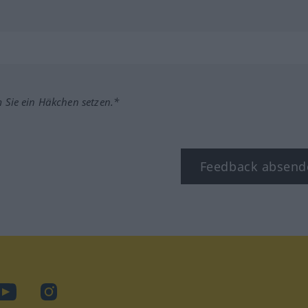
m Sie ein Häkchen setzen.*
Feedback absend
ook
YouTube
Instagram