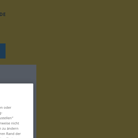
DE
en oder
g-
ustellen“
rweise nicht
en zu ändern
eren Rand der