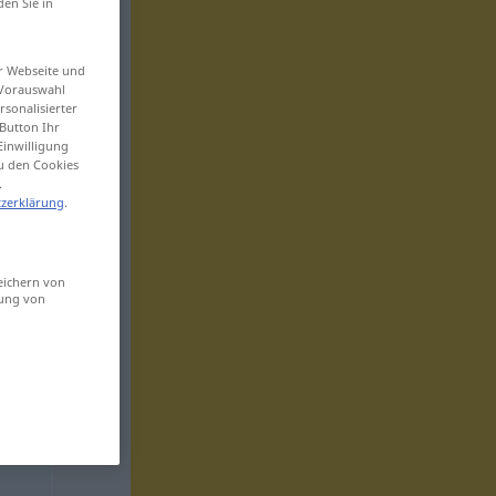
den Sie in
er Webseite und
 Vorauswahl
sonalisierter
Button Ihr
Einwilligung
zu den Cookies
.
zerklärung
.
eichern von
sung von