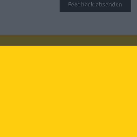
Feedback absenden
Besuchen Sie uns auf:
facebook
YouTube
Instagram
Langenscheidt
NUTZUNGSBEDINGUNGEN
DATENSCHUTZBESTIMMUNGEN