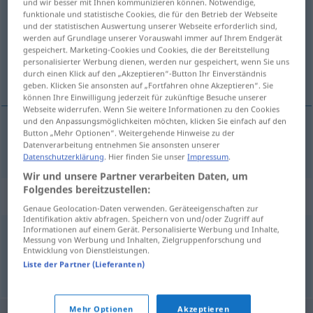
und wir besser mit Ihnen kommunizieren können. Notwendige,
funktionale und statistische Cookies, die für den Betrieb der Webseite
Übersicht aller Übersetzungen
und der statistischen Auswertung unserer Webseite erforderlich sind,
werden auf Grundlage unserer Vorauswahl immer auf Ihrem Endgerät
(Für mehr Details die Übersetzung anklicken/antippen)
gespeichert. Marketing-Cookies und Cookies, die der Bereitstellung
personalisierter Werbung dienen, werden nur gespeichert, wenn Sie uns
Mehrheit
durch einen Klick auf den „Akzeptieren“-Button Ihr Einverständnis
geben. Klicken Sie ansonsten auf „Fortfahren ohne Akzeptieren“. Sie
können Ihre Einwilligung jederzeit für zukünftige Besuche unserer
Webseite widerrufen. Wenn Sie weitere Informationen zu den Cookies
und den Anpassungsmöglichkeiten möchten, klicken Sie einfach auf den
Button „Mehr Optionen“. Weitergehende Hinweise zu der
Mehrheit
f
majoritet
Datenverarbeitung entnehmen Sie ansonsten unserer
Datenschutzerklärung
. Hier finden Sie unser
Impressum
.
Wir und unsere Partner verarbeiten Daten, um
Folgendes bereitzustellen:
Synonyme für "majoritet"
Genaue Geolocation-Daten verwenden. Geräteeigenschaften zur
Identifikation aktiv abfragen. Speichern von und/oder Zugriff auf
Informationen auf einem Gerät. Personalisierte Werbung und Inhalte,
Messung von Werbung und Inhalten, Zielgruppenforschung und
flertal
,
merpart
Entwicklung von Dienstleistungen.
Liste der Partner (Lieferanten)
© LibreOffice
Mehr Optionen
Akzeptieren