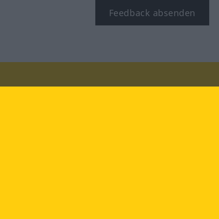
Feedback absenden
Besuchen Sie uns auf:
facebook
YouTube
Instagram
Langenscheidt
NUTZUNGSBEDINGUNGEN