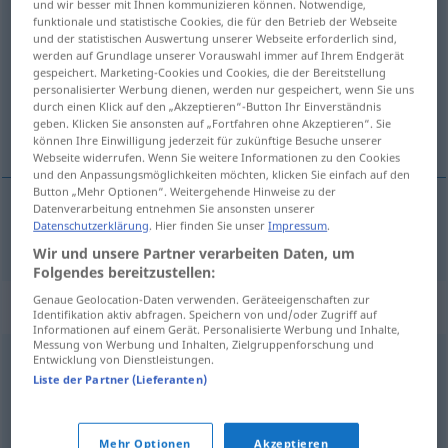
und wir besser mit Ihnen kommunizieren können. Notwendige,
kretsa
funktionale und statistische Cookies, die für den Betrieb der Webseite
v/i
<
1
>
und der statistischen Auswertung unserer Webseite erforderlich sind,
werden auf Grundlage unserer Vorauswahl immer auf Ihrem Endgerät
Übersicht aller Übersetzungen
gespeichert. Marketing-Cookies und Cookies, die der Bereitstellung
(Für mehr Details die Übersetzung anklicken/antippen)
personalisierter Werbung dienen, werden nur gespeichert, wenn Sie uns
durch einen Klick auf den „Akzeptieren“-Button Ihr Einverständnis
geben. Klicken Sie ansonsten auf „Fortfahren ohne Akzeptieren“. Sie
kreisen
können Ihre Einwilligung jederzeit für zukünftige Besuche unserer
Webseite widerrufen. Wenn Sie weitere Informationen zu den Cookies
und den Anpassungsmöglichkeiten möchten, klicken Sie einfach auf den
Button „Mehr Optionen“. Weitergehende Hinweise zu der
Datenverarbeitung entnehmen Sie ansonsten unserer
Datenschutzerklärung
. Hier finden Sie unser
Impressum
.
kreisen
kretsa
Wir und unsere Partner verarbeiten Daten, um
Folgendes bereitzustellen:
Genaue Geolocation-Daten verwenden. Geräteeigenschaften zur
Synonyme für "kretsa"
Identifikation aktiv abfragen. Speichern von und/oder Zugriff auf
Informationen auf einem Gerät. Personalisierte Werbung und Inhalte,
Messung von Werbung und Inhalten, Zielgruppenforschung und
Entwicklung von Dienstleistungen.
snurra
,
cirkulera
,
rotera
,
cirkla
Liste der Partner (Lieferanten)
© LibreOffice
Mehr Optionen
Akzeptieren