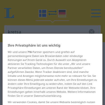
Ihre Privatsphäre ist uns wichtig
Schwedisch-Deutsch Wörterbuch
kretsa
Wir und unsere
716
-Partner speichern und greifen auf
Schwedisch-Deutsch Übersetzung
personenbezogene Daten wie Browserdaten oder eindeutige
Kennungen auf Ihrem Gerät zu. Durch Auswahl von Akzeptieren
für "kretsa"
aktivieren Sie Tracking-Technologien für die unter „Wir und unsere
Partner verarbeiten Daten, um Ihnen Dienste bereitzustellen“
aufgeführten Zwecke. Wenn Tracker deaktiviert sind, sind manche
Inhalte und Anzeigen möglicherweise nicht mehr so relevant für Sie. Sie
"kretsa" Deutsch Übersetzung
können dieses Menü jederzeit wieder aufrufen, um Ihre Einstellungen zu
ändern oder Ihre Einwilligung zu widerrufen, indem Sie auf den Link
Privatsphäre-Einstellungen am unteren Rand der Webseite klicken. Ihre
„kretsa“
: intransitives Verb,
Einstellungen gelten innerhalb unseres Website. Weitere Informationen
finden Sie in unserer Datenschutzerklärung.
intransitives Zeitwort
Wir verwenden Cookies, damit Sie unsere Webseite bestmöglich nutzen