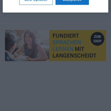
grillad
korv
Rostbratwurst
f