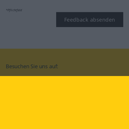
*Pflichtfeld
Feedback absenden
Besuchen Sie uns auf:
facebook
YouTube
Instagram
Langenscheidt