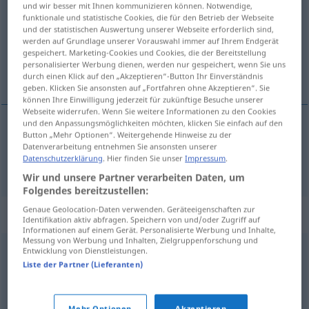
und wir besser mit Ihnen kommunizieren können. Notwendige,
funktionale und statistische Cookies, die für den Betrieb der Webseite
Übersicht aller Übersetzungen
und der statistischen Auswertung unserer Webseite erforderlich sind,
werden auf Grundlage unserer Vorauswahl immer auf Ihrem Endgerät
(Für mehr Details die Übersetzung anklicken/antippen)
gespeichert. Marketing-Cookies und Cookies, die der Bereitstellung
personalisierter Werbung dienen, werden nur gespeichert, wenn Sie uns
Wurst
durch einen Klick auf den „Akzeptieren“-Button Ihr Einverständnis
geben. Klicken Sie ansonsten auf „Fortfahren ohne Akzeptieren“. Sie
können Ihre Einwilligung jederzeit für zukünftige Besuche unserer
Webseite widerrufen. Wenn Sie weitere Informationen zu den Cookies
und den Anpassungsmöglichkeiten möchten, klicken Sie einfach auf den
Button „Mehr Optionen“. Weitergehende Hinweise zu der
Wurst
f
korv
Datenverarbeitung entnehmen Sie ansonsten unserer
Datenschutzerklärung
. Hier finden Sie unser
Impressum
.
Wir und unsere Partner verarbeiten Daten, um
Folgendes bereitzustellen:
Genaue Geolocation-Daten verwenden. Geräteeigenschaften zur
Beispielsätze für "korv"
Identifikation aktiv abfragen. Speichern von und/oder Zugriff auf
Informationen auf einem Gerät. Personalisierte Werbung und Inhalte,
Messung von Werbung und Inhalten, Zielgruppenforschung und
Entwicklung von Dienstleistungen.
stekt korv
Liste der Partner (Lieferanten)
Bratwurst
f
Mehr Optionen
Akzeptieren