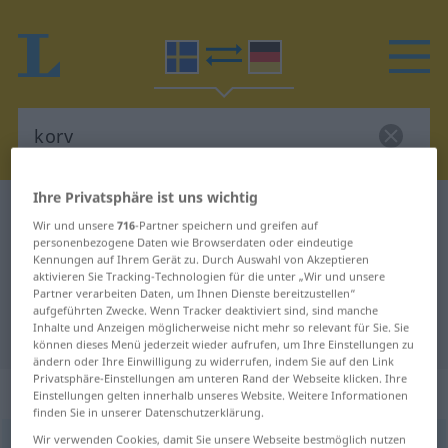
Ihre Privatsphäre ist uns wichtig
Schwedisch-Deutsch Wörterbuch
korv
Wir und unsere
716
-Partner speichern und greifen auf
Schwedisch-Deutsch Übersetzung
personenbezogene Daten wie Browserdaten oder eindeutige
Kennungen auf Ihrem Gerät zu. Durch Auswahl von Akzeptieren
für "korv"
aktivieren Sie Tracking-Technologien für die unter „Wir und unsere
Partner verarbeiten Daten, um Ihnen Dienste bereitzustellen“
aufgeführten Zwecke. Wenn Tracker deaktiviert sind, sind manche
Inhalte und Anzeigen möglicherweise nicht mehr so relevant für Sie. Sie
"korv" Deutsch Übersetzung
können dieses Menü jederzeit wieder aufrufen, um Ihre Einstellungen zu
ändern oder Ihre Einwilligung zu widerrufen, indem Sie auf den Link
Privatsphäre-Einstellungen am unteren Rand der Webseite klicken. Ihre
„korv“
: Substantiv, Hauptwort
Einstellungen gelten innerhalb unseres Website. Weitere Informationen
finden Sie in unserer Datenschutzerklärung.
Wir verwenden Cookies, damit Sie unsere Webseite bestmöglich nutzen
korv
[kɔrv]
s
<
-en
;
-ar
>