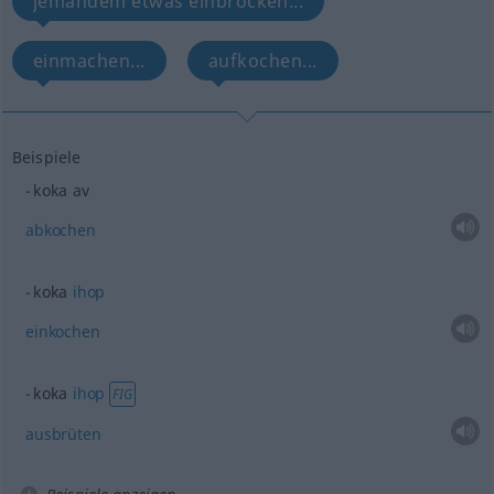
jemandem etwas einbrocken...
einmachen...
aufkochen...
Beispiele
koka av
abkochen
koka
ihop
einkochen
koka
ihop
FIG
ausbrüten