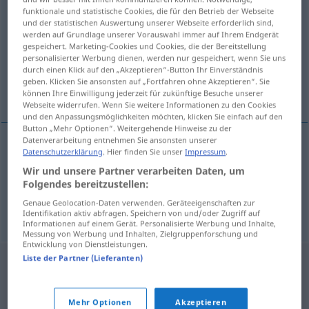
funktionale und statistische Cookies, die für den Betrieb der Webseite
klimpa
v/r
<
1
>
und der statistischen Auswertung unserer Webseite erforderlich sind,
werden auf Grundlage unserer Vorauswahl immer auf Ihrem Endgerät
Übersicht aller Übersetzungen
gespeichert. Marketing-Cookies und Cookies, die der Bereitstellung
personalisierter Werbung dienen, werden nur gespeichert, wenn Sie uns
(Für mehr Details die Übersetzung anklicken/antippen)
durch einen Klick auf den „Akzeptieren“-Button Ihr Einverständnis
geben. Klicken Sie ansonsten auf „Fortfahren ohne Akzeptieren“. Sie
sich klumpen
können Ihre Einwilligung jederzeit für zukünftige Besuche unserer
Webseite widerrufen. Wenn Sie weitere Informationen zu den Cookies
und den Anpassungsmöglichkeiten möchten, klicken Sie einfach auf den
Button „Mehr Optionen“. Weitergehende Hinweise zu der
Datenverarbeitung entnehmen Sie ansonsten unserer
Beispiele
Datenschutzerklärung
. Hier finden Sie unser
Impressum
.
Wir und unsere Partner verarbeiten Daten, um
klimpa sig
Folgendes bereitzustellen:
sich
klumpen
Genaue Geolocation-Daten verwenden. Geräteeigenschaften zur
Identifikation aktiv abfragen. Speichern von und/oder Zugriff auf
Informationen auf einem Gerät. Personalisierte Werbung und Inhalte,
Messung von Werbung und Inhalten, Zielgruppenforschung und
Entwicklung von Dienstleistungen.
Liste der Partner (Lieferanten)
Mehr Optionen
Akzeptieren