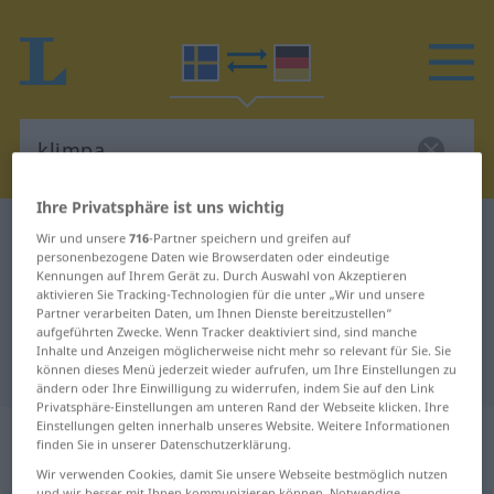
Ihre Privatsphäre ist uns wichtig
Schwedisch-Deutsch Wörterbuch
klimpa
Wir und unsere
716
-Partner speichern und greifen auf
personenbezogene Daten wie Browserdaten oder eindeutige
Schwedisch-Deutsch Übersetzung
Kennungen auf Ihrem Gerät zu. Durch Auswahl von Akzeptieren
aktivieren Sie Tracking-Technologien für die unter „Wir und unsere
für "klimpa"
Partner verarbeiten Daten, um Ihnen Dienste bereitzustellen“
aufgeführten Zwecke. Wenn Tracker deaktiviert sind, sind manche
Inhalte und Anzeigen möglicherweise nicht mehr so relevant für Sie. Sie
"klimpa" Deutsch Übersetzung
können dieses Menü jederzeit wieder aufrufen, um Ihre Einstellungen zu
ändern oder Ihre Einwilligung zu widerrufen, indem Sie auf den Link
Privatsphäre-Einstellungen am unteren Rand der Webseite klicken. Ihre
Einstellungen gelten innerhalb unseres Website. Weitere Informationen
„klimpa“
: reflexives Verb,
finden Sie in unserer Datenschutzerklärung.
rückbezügliches Zeitwort
Wir verwenden Cookies, damit Sie unsere Webseite bestmöglich nutzen
und wir besser mit Ihnen kommunizieren können. Notwendige,