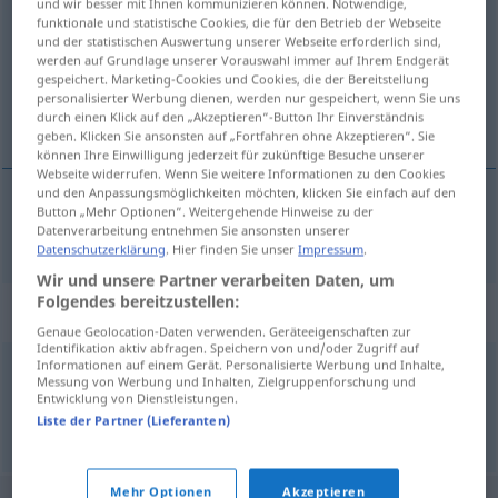
und wir besser mit Ihnen kommunizieren können. Notwendige,
funktionale und statistische Cookies, die für den Betrieb der Webseite
Übersicht aller Übersetzungen
und der statistischen Auswertung unserer Webseite erforderlich sind,
werden auf Grundlage unserer Vorauswahl immer auf Ihrem Endgerät
(Für mehr Details die Übersetzung anklicken/antippen)
gespeichert. Marketing-Cookies und Cookies, die der Bereitstellung
personalisierter Werbung dienen, werden nur gespeichert, wenn Sie uns
Intensität
durch einen Klick auf den „Akzeptieren“-Button Ihr Einverständnis
geben. Klicken Sie ansonsten auf „Fortfahren ohne Akzeptieren“. Sie
können Ihre Einwilligung jederzeit für zukünftige Besuche unserer
Webseite widerrufen. Wenn Sie weitere Informationen zu den Cookies
und den Anpassungsmöglichkeiten möchten, klicken Sie einfach auf den
Button „Mehr Optionen“. Weitergehende Hinweise zu der
Intensität
f
intensitet
Datenverarbeitung entnehmen Sie ansonsten unserer
Datenschutzerklärung
. Hier finden Sie unser
Impressum
.
Wir und unsere Partner verarbeiten Daten, um
Folgendes bereitzustellen:
Synonyme für "intensitet"
Genaue Geolocation-Daten verwenden. Geräteeigenschaften zur
Identifikation aktiv abfragen. Speichern von und/oder Zugriff auf
Informationen auf einem Gerät. Personalisierte Werbung und Inhalte,
Messung von Werbung und Inhalten, Zielgruppenforschung und
styrka
Entwicklung von Dienstleistungen.
Liste der Partner (Lieferanten)
© LibreOffice
Mehr Optionen
Akzeptieren