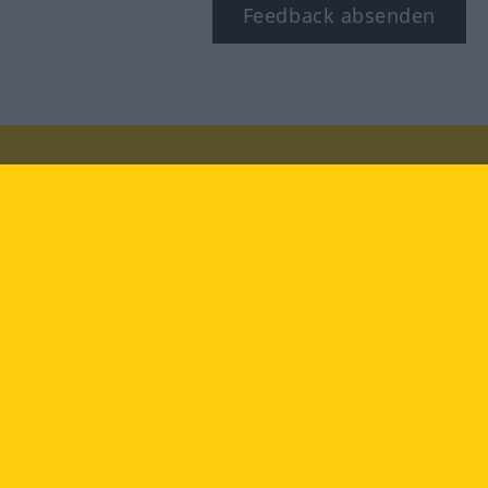
Feedback absenden
Besuchen Sie uns auf:
facebook
YouTube
Instagram
Langenscheidt
NUTZUNGSBEDINGUNGEN
DATENSCHUTZBESTIMMUNGEN