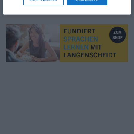
© LibreOffice