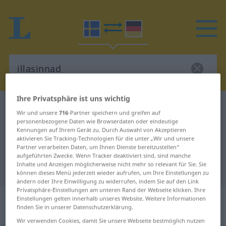
Ihre Privatsphäre ist uns wichtig
Schwedisch-Deutsch Wörterbuch
illasinnad
Wir und unsere
716
-Partner speichern und greifen auf
Schwedisch-Deutsch Übersetzung
personenbezogene Daten wie Browserdaten oder eindeutige
Kennungen auf Ihrem Gerät zu. Durch Auswahl von Akzeptieren
für "illasinnad"
aktivieren Sie Tracking-Technologien für die unter „Wir und unsere
Partner verarbeiten Daten, um Ihnen Dienste bereitzustellen“
aufgeführten Zwecke. Wenn Tracker deaktiviert sind, sind manche
Inhalte und Anzeigen möglicherweise nicht mehr so relevant für Sie. Sie
"illasinnad" Deutsch Übersetzung
können dieses Menü jederzeit wieder aufrufen, um Ihre Einstellungen zu
ändern oder Ihre Einwilligung zu widerrufen, indem Sie auf den Link
Privatsphäre-Einstellungen am unteren Rand der Webseite klicken. Ihre
„illasinnad“
: Adjektiv,
Einstellungen gelten innerhalb unseres Website. Weitere Informationen
finden Sie in unserer Datenschutzerklärung.
Eigenschaftswort
Wir verwenden Cookies, damit Sie unsere Webseite bestmöglich nutzen