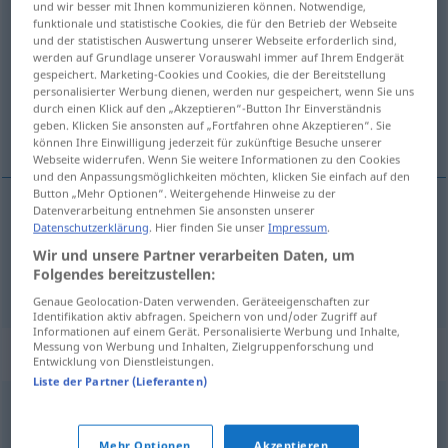
und wir besser mit Ihnen kommunizieren können. Notwendige,
illasinnad
adj
funktionale und statistische Cookies, die für den Betrieb der Webseite
und der statistischen Auswertung unserer Webseite erforderlich sind,
werden auf Grundlage unserer Vorauswahl immer auf Ihrem Endgerät
Übersicht aller Übersetzungen
gespeichert. Marketing-Cookies und Cookies, die der Bereitstellung
(Für mehr Details die Übersetzung anklicken/antippen)
personalisierter Werbung dienen, werden nur gespeichert, wenn Sie uns
durch einen Klick auf den „Akzeptieren“-Button Ihr Einverständnis
geben. Klicken Sie ansonsten auf „Fortfahren ohne Akzeptieren“. Sie
übel gesinnt, böswillig
können Ihre Einwilligung jederzeit für zukünftige Besuche unserer
Webseite widerrufen. Wenn Sie weitere Informationen zu den Cookies
und den Anpassungsmöglichkeiten möchten, klicken Sie einfach auf den
Button „Mehr Optionen“. Weitergehende Hinweise zu der
Datenverarbeitung entnehmen Sie ansonsten unserer
Datenschutzerklärung
. Hier finden Sie unser
Impressum
.
übel
gesinnt
illasinnad
Wir und unsere Partner verarbeiten Daten, um
Folgendes bereitzustellen:
böswillig
illasinnad
Genaue Geolocation-Daten verwenden. Geräteeigenschaften zur
Identifikation aktiv abfragen. Speichern von und/oder Zugriff auf
Informationen auf einem Gerät. Personalisierte Werbung und Inhalte,
Messung von Werbung und Inhalten, Zielgruppenforschung und
Synonyme für "illasinnad"
Entwicklung von Dienstleistungen.
Liste der Partner (Lieferanten)
elak
,
ondsint
,
ond
Mehr Optionen
Akzeptieren