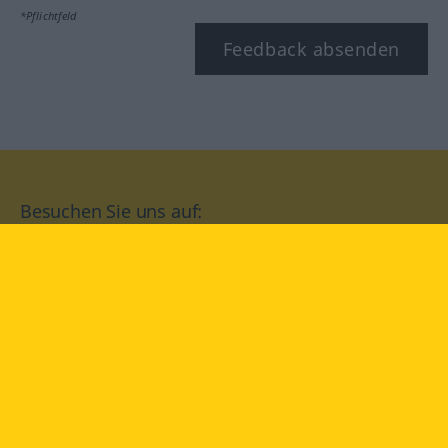
*Pflichtfeld
Feedback absenden
Besuchen Sie uns auf:
facebook
YouTube
Instagram
Langenscheidt
NUTZUNGSBEDINGUNGEN