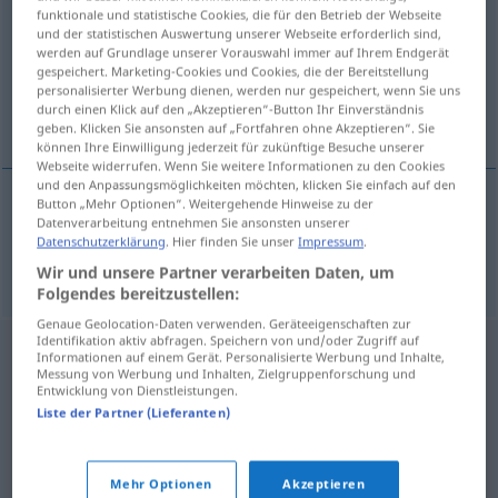
funktionale und statistische Cookies, die für den Betrieb der Webseite
und der statistischen Auswertung unserer Webseite erforderlich sind,
Übersicht aller Übersetzungen
werden auf Grundlage unserer Vorauswahl immer auf Ihrem Endgerät
(Für mehr Details die Übersetzung anklicken/antippen)
gespeichert. Marketing-Cookies und Cookies, die der Bereitstellung
personalisierter Werbung dienen, werden nur gespeichert, wenn Sie uns
durch einen Klick auf den „Akzeptieren“-Button Ihr Einverständnis
voll, besetzt
geben. Klicken Sie ansonsten auf „Fortfahren ohne Akzeptieren“. Sie
können Ihre Einwilligung jederzeit für zukünftige Besuche unserer
Webseite widerrufen. Wenn Sie weitere Informationen zu den Cookies
und den Anpassungsmöglichkeiten möchten, klicken Sie einfach auf den
Button „Mehr Optionen“. Weitergehende Hinweise zu der
Datenverarbeitung entnehmen Sie ansonsten unserer
voll
,
besetzt
fullsatt
Datenschutzerklärung
. Hier finden Sie unser
Impressum
.
Wir und unsere Partner verarbeiten Daten, um
Folgendes bereitzustellen:
Genaue Geolocation-Daten verwenden. Geräteeigenschaften zur
Identifikation aktiv abfragen. Speichern von und/oder Zugriff auf
Informationen auf einem Gerät. Personalisierte Werbung und Inhalte,
Messung von Werbung und Inhalten, Zielgruppenforschung und
Entwicklung von Dienstleistungen.
Liste der Partner (Lieferanten)
Mehr Optionen
Akzeptieren