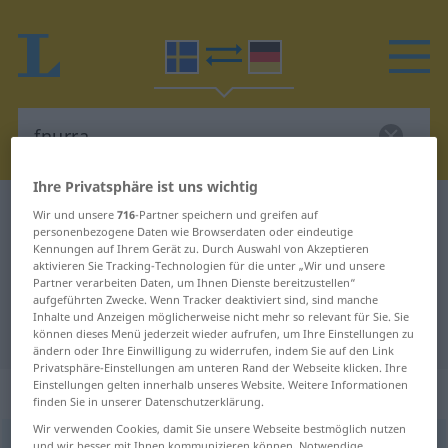
Ihre Privatsphäre ist uns wichtig
Schwedisch-Deutsch Wörterbuch
fnurra
Wir und unsere
716
-Partner speichern und greifen auf
personenbezogene Daten wie Browserdaten oder eindeutige
Schwedisch-Deutsch Übersetzung
Kennungen auf Ihrem Gerät zu. Durch Auswahl von Akzeptieren
aktivieren Sie Tracking-Technologien für die unter „Wir und unsere
für "fnurra"
Partner verarbeiten Daten, um Ihnen Dienste bereitzustellen“
aufgeführten Zwecke. Wenn Tracker deaktiviert sind, sind manche
Inhalte und Anzeigen möglicherweise nicht mehr so relevant für Sie. Sie
"fnurra" Deutsch Übersetzung
können dieses Menü jederzeit wieder aufrufen, um Ihre Einstellungen zu
ändern oder Ihre Einwilligung zu widerrufen, indem Sie auf den Link
Privatsphäre-Einstellungen am unteren Rand der Webseite klicken. Ihre
Einstellungen gelten innerhalb unseres Website. Weitere Informationen
„fnurra“
: Substantiv, Hauptwort
finden Sie in unserer Datenschutzerklärung.
Wir verwenden Cookies, damit Sie unsere Webseite bestmöglich nutzen
fnurra
[˅fnɵra]
s
<
-n
;
-or
>
und wir besser mit Ihnen kommunizieren können. Notwendige,