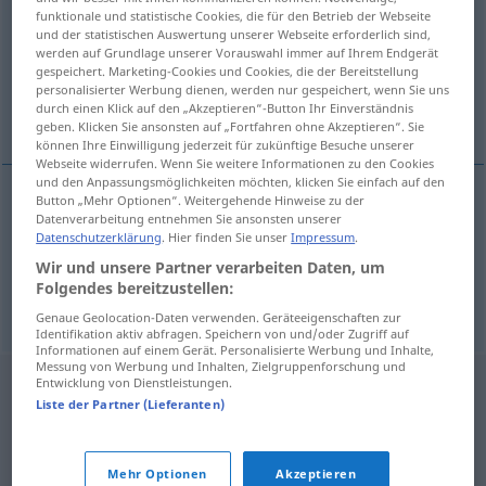
funktionale und statistische Cookies, die für den Betrieb der Webseite
und der statistischen Auswertung unserer Webseite erforderlich sind,
Übersicht aller Übersetzungen
werden auf Grundlage unserer Vorauswahl immer auf Ihrem Endgerät
(Für mehr Details die Übersetzung anklicken/antippen)
gespeichert. Marketing-Cookies und Cookies, die der Bereitstellung
personalisierter Werbung dienen, werden nur gespeichert, wenn Sie uns
durch einen Klick auf den „Akzeptieren“-Button Ihr Einverständnis
sie haben sich gekabbelt/gestritten
geben. Klicken Sie ansonsten auf „Fortfahren ohne Akzeptieren“. Sie
können Ihre Einwilligung jederzeit für zukünftige Besuche unserer
Webseite widerrufen. Wenn Sie weitere Informationen zu den Cookies
und den Anpassungsmöglichkeiten möchten, klicken Sie einfach auf den
Button „Mehr Optionen“. Weitergehende Hinweise zu der
Beispiele
Datenverarbeitung entnehmen Sie ansonsten unserer
Datenschutzerklärung
. Hier finden Sie unser
Impressum
.
det är en fnurra på tråden
mellan
dem
Wir und unsere Partner verarbeiten Daten, um
sie
haben
sich gekabbelt/gestritten
Folgendes bereitzustellen:
Genaue Geolocation-Daten verwenden. Geräteeigenschaften zur
Identifikation aktiv abfragen. Speichern von und/oder Zugriff auf
Informationen auf einem Gerät. Personalisierte Werbung und Inhalte,
Messung von Werbung und Inhalten, Zielgruppenforschung und
Entwicklung von Dienstleistungen.
Liste der Partner (Lieferanten)
Mehr Optionen
Akzeptieren