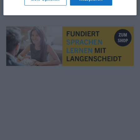
© LibreOffice