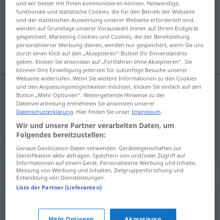
und wir besser mit Ihnen kommunizieren können. Notwendige,
funktionale und statistische Cookies, die für den Betrieb der Webseite
Übersicht aller Übersetzungen
und der statistischen Auswertung unserer Webseite erforderlich sind,
werden auf Grundlage unserer Vorauswahl immer auf Ihrem Endgerät
(Für mehr Details die Übersetzung anklicken/antippen)
gespeichert. Marketing-Cookies und Cookies, die der Bereitstellung
personalisierter Werbung dienen, werden nur gespeichert, wenn Sie uns
Fach
durch einen Klick auf den „Akzeptieren“-Button Ihr Einverständnis
geben. Klicken Sie ansonsten auf „Fortfahren ohne Akzeptieren“. Sie
können Ihre Einwilligung jederzeit für zukünftige Besuche unserer
Webseite widerrufen. Wenn Sie weitere Informationen zu den Cookies
und den Anpassungsmöglichkeiten möchten, klicken Sie einfach auf den
Button „Mehr Optionen“. Weitergehende Hinweise zu der
Fach
n
fack
Datenverarbeitung entnehmen Sie ansonsten unserer
Datenschutzerklärung
. Hier finden Sie unser
Impressum
.
Wir und unsere Partner verarbeiten Daten, um
Folgendes bereitzustellen:
fackförening
fack → siehe „
“
Genaue Geolocation-Daten verwenden. Geräteeigenschaften zur
Identifikation aktiv abfragen. Speichern von und/oder Zugriff auf
Informationen auf einem Gerät. Personalisierte Werbung und Inhalte,
Messung von Werbung und Inhalten, Zielgruppenforschung und
Synonyme für "fack"
Entwicklung von Dienstleistungen.
Liste der Partner (Lieferanten)
kategori
,
gebit
,
bransch
Mehr Optionen
Akzeptieren