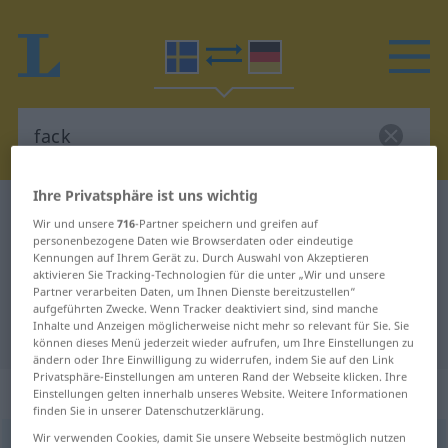
Ihre Privatsphäre ist uns wichtig
Schwedisch-Deutsch Wörterbuch
fack
Wir und unsere
716
-Partner speichern und greifen auf
Schwedisch-Deutsch Übersetzung
personenbezogene Daten wie Browserdaten oder eindeutige
Kennungen auf Ihrem Gerät zu. Durch Auswahl von Akzeptieren
für "fack"
aktivieren Sie Tracking-Technologien für die unter „Wir und unsere
Partner verarbeiten Daten, um Ihnen Dienste bereitzustellen“
aufgeführten Zwecke. Wenn Tracker deaktiviert sind, sind manche
Inhalte und Anzeigen möglicherweise nicht mehr so relevant für Sie. Sie
"fack" Deutsch Übersetzung
können dieses Menü jederzeit wieder aufrufen, um Ihre Einstellungen zu
ändern oder Ihre Einwilligung zu widerrufen, indem Sie auf den Link
Privatsphäre-Einstellungen am unteren Rand der Webseite klicken. Ihre
„fack“
: Neutrum, sächlich
Einstellungen gelten innerhalb unseres Website. Weitere Informationen
finden Sie in unserer Datenschutzerklärung.
Wir verwenden Cookies, damit Sie unsere Webseite bestmöglich nutzen
fack
[fak]
n
<
-et
;
fack
>