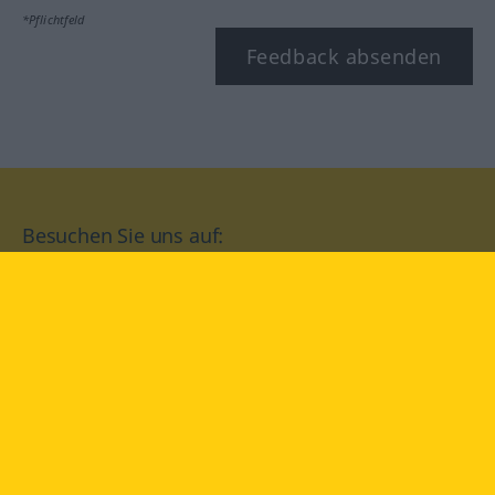
*Pflichtfeld
Feedback absenden
Besuchen Sie uns auf:
facebook
YouTube
Instagram
Langenscheidt
NUTZUNGSBEDINGUNGEN