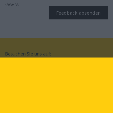
*Pflichtfeld
Feedback absenden
Besuchen Sie uns auf:
facebook
YouTube
Instagram
Langenscheidt
NUTZUNGSBEDINGUNGEN