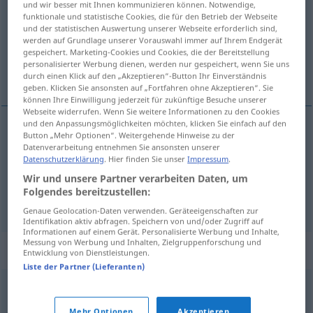
und wir besser mit Ihnen kommunizieren können. Notwendige,
funktionale und statistische Cookies, die für den Betrieb der Webseite
Übersicht aller Übersetzungen
und der statistischen Auswertung unserer Webseite erforderlich sind,
werden auf Grundlage unserer Vorauswahl immer auf Ihrem Endgerät
(Für mehr Details die Übersetzung anklicken/antippen)
gespeichert. Marketing-Cookies und Cookies, die der Bereitstellung
personalisierter Werbung dienen, werden nur gespeichert, wenn Sie uns
Eins, Einzimmerwohnung
durch einen Klick auf den „Akzeptieren“-Button Ihr Einverständnis
geben. Klicken Sie ansonsten auf „Fortfahren ohne Akzeptieren“. Sie
können Ihre Einwilligung jederzeit für zukünftige Besuche unserer
Webseite widerrufen. Wenn Sie weitere Informationen zu den Cookies
und den Anpassungsmöglichkeiten möchten, klicken Sie einfach auf den
Button „Mehr Optionen“. Weitergehende Hinweise zu der
Eins
f
etta
Datenverarbeitung entnehmen Sie ansonsten unserer
Datenschutzerklärung
. Hier finden Sie unser
Impressum
.
Einzimmerwohnung
f
etta
Wir und unsere Partner verarbeiten Daten, um
Folgendes bereitzustellen:
Genaue Geolocation-Daten verwenden. Geräteeigenschaften zur
Identifikation aktiv abfragen. Speichern von und/oder Zugriff auf
Informationen auf einem Gerät. Personalisierte Werbung und Inhalte,
Messung von Werbung und Inhalten, Zielgruppenforschung und
Synonyme für "etta"
Entwicklung von Dienstleistungen.
Liste der Partner (Lieferanten)
första
,
segrare
,
vinnare
Mehr Optionen
Akzeptieren