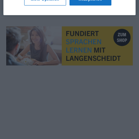
© LibreOffice