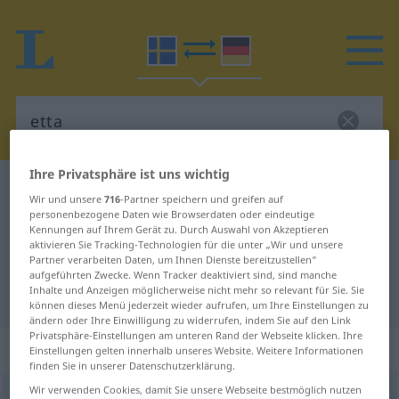
Ihre Privatsphäre ist uns wichtig
Schwedisch-Deutsch Wörterbuch
etta
Wir und unsere
716
-Partner speichern und greifen auf
Schwedisch-Deutsch Übersetzung
personenbezogene Daten wie Browserdaten oder eindeutige
Kennungen auf Ihrem Gerät zu. Durch Auswahl von Akzeptieren
für "etta"
aktivieren Sie Tracking-Technologien für die unter „Wir und unsere
Partner verarbeiten Daten, um Ihnen Dienste bereitzustellen“
aufgeführten Zwecke. Wenn Tracker deaktiviert sind, sind manche
Inhalte und Anzeigen möglicherweise nicht mehr so relevant für Sie. Sie
"etta" Deutsch Übersetzung
können dieses Menü jederzeit wieder aufrufen, um Ihre Einstellungen zu
ändern oder Ihre Einwilligung zu widerrufen, indem Sie auf den Link
Privatsphäre-Einstellungen am unteren Rand der Webseite klicken. Ihre
„etta“
: Substantiv, Hauptwort
Einstellungen gelten innerhalb unseres Website. Weitere Informationen
finden Sie in unserer Datenschutzerklärung.
Wir verwenden Cookies, damit Sie unsere Webseite bestmöglich nutzen
etta
s
<
-n
;
-or
>