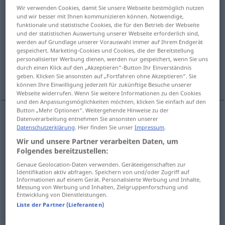
Wir verwenden Cookies, damit Sie unsere Webseite bestmöglich nutzen
duga
[˅dʉːga]
v/i
<
2/4
>
und wir besser mit Ihnen kommunizieren können. Notwendige,
funktionale und statistische Cookies, die für den Betrieb der Webseite
Übersicht aller Übersetzungen
und der statistischen Auswertung unserer Webseite erforderlich sind,
werden auf Grundlage unserer Vorauswahl immer auf Ihrem Endgerät
(Für mehr Details die Übersetzung anklicken/antippen)
gespeichert. Marketing-Cookies und Cookies, die der Bereitstellung
personalisierter Werbung dienen, werden nur gespeichert, wenn Sie uns
taugen, genügen, angehen, passen, sich
durch einen Klick auf den „Akzeptieren“-Button Ihr Einverständnis
eignen
geben. Klicken Sie ansonsten auf „Fortfahren ohne Akzeptieren“. Sie
können Ihre Einwilligung jederzeit für zukünftige Besuche unserer
Webseite widerrufen. Wenn Sie weitere Informationen zu den Cookies
und den Anpassungsmöglichkeiten möchten, klicken Sie einfach auf den
Button „Mehr Optionen“. Weitergehende Hinweise zu der
Datenverarbeitung entnehmen Sie ansonsten unserer
taugen
duga
Datenschutzerklärung
. Hier finden Sie unser
Impressum
.
Wir und unsere Partner verarbeiten Daten, um
Folgendes bereitzustellen:
genügen
duga
Genaue Geolocation-Daten verwenden. Geräteeigenschaften zur
Identifikation aktiv abfragen. Speichern von und/oder Zugriff auf
angehen
duga
Informationen auf einem Gerät. Personalisierte Werbung und Inhalte,
Messung von Werbung und Inhalten, Zielgruppenforschung und
Entwicklung von Dienstleistungen.
passen
, sich
eignen
duga
Liste der Partner (Lieferanten)