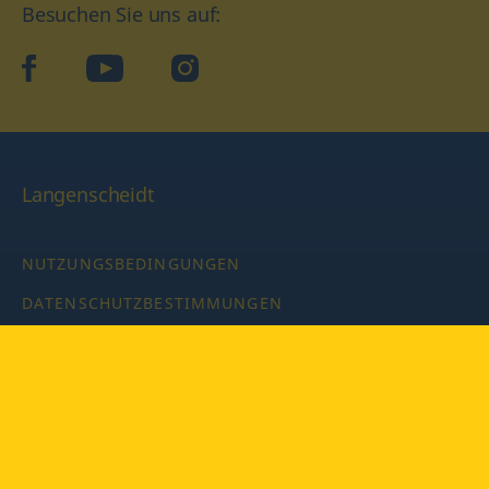
Besuchen Sie uns auf:
facebook
YouTube
Instagram
Langenscheidt
NUTZUNGSBEDINGUNGEN
DATENSCHUTZBESTIMMUNGEN
IMPRESSUM
PRIVATSPHÄRE-EINSTELLUNGEN
LATEINWÖRTERBUCH MIT CODE
Copyright © 2026 PONS Langenscheidt GmbH, Alle Rechte