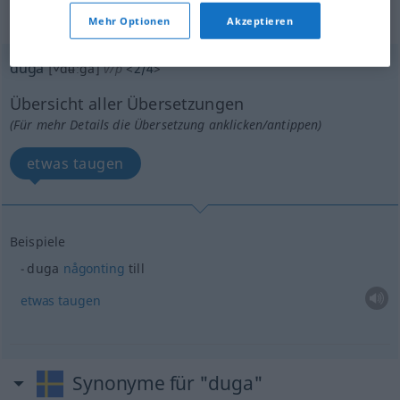
„duga“
: Partikelverb
Mehr Optionen
Akzeptieren
duga
[˅dʉːga]
v/p
<
2/4
>
Übersicht aller Übersetzungen
(Für mehr Details die Übersetzung anklicken/antippen)
etwas taugen
Beispiele
duga
någonting
till
etwas
taugen
Synonyme für "duga"