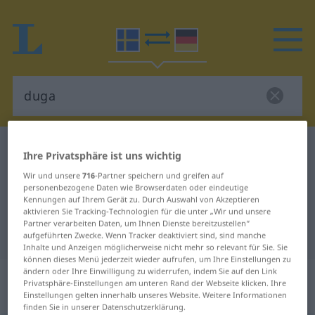
Schwedisch-Deutsch Wörterbuch
duga
Ihre Privatsphäre ist uns wichtig
Schwedisch-Deutsch Übersetzung
Wir und unsere
716
-Partner speichern und greifen auf
personenbezogene Daten wie Browserdaten oder eindeutige
für "duga"
Kennungen auf Ihrem Gerät zu. Durch Auswahl von Akzeptieren
aktivieren Sie Tracking-Technologien für die unter „Wir und unsere
Partner verarbeiten Daten, um Ihnen Dienste bereitzustellen“
"duga" Deutsch Übersetzung
aufgeführten Zwecke. Wenn Tracker deaktiviert sind, sind manche
Inhalte und Anzeigen möglicherweise nicht mehr so relevant für Sie. Sie
können dieses Menü jederzeit wieder aufrufen, um Ihre Einstellungen zu
ändern oder Ihre Einwilligung zu widerrufen, indem Sie auf den Link
„duga“
: intransitives Verb,
Privatsphäre-Einstellungen am unteren Rand der Webseite klicken. Ihre
intransitives Zeitwort
Einstellungen gelten innerhalb unseres Website. Weitere Informationen
finden Sie in unserer Datenschutzerklärung.