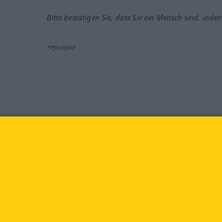
Bitte bestätigen Sie, dass Sie ein Mensch sind, inde
*Pflichtfeld
Besuchen Sie uns auf:
faceb
Langenscheidt