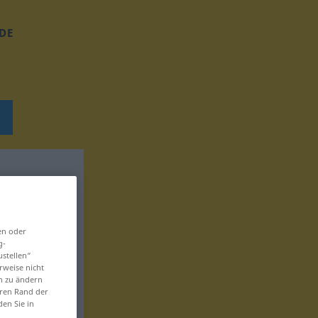
DE
en oder
g-
ustellen“
rweise nicht
en zu ändern
eren Rand der
den Sie in