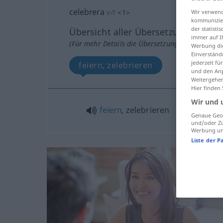
celebrera
v/t
<
1
>
Wir verwend
kommunizier
der statist
Übersicht aller Übersetzungen
immer auf I
(Für mehr Details die Übersetzung anklicken/an
Werbung die
Einverständ
jederzeit f
feiern, zelebrieren
und den Anp
Weitergehen
Hier finden
Wir und 
feiern
, zelebrieren
Genaue Geol
und/oder Zu
Werbung und
Liste der P