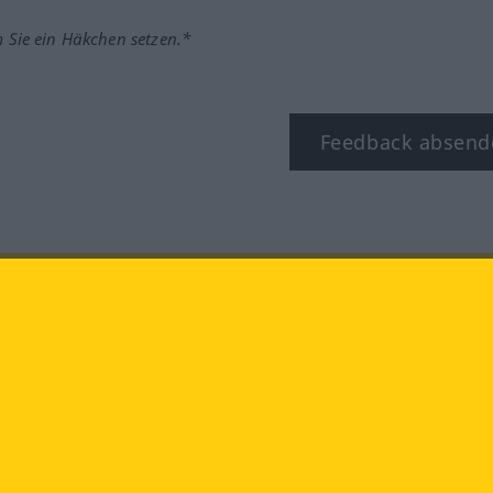
m Sie ein Häkchen setzen.*
Feedback absend
ook
YouTube
Instagram