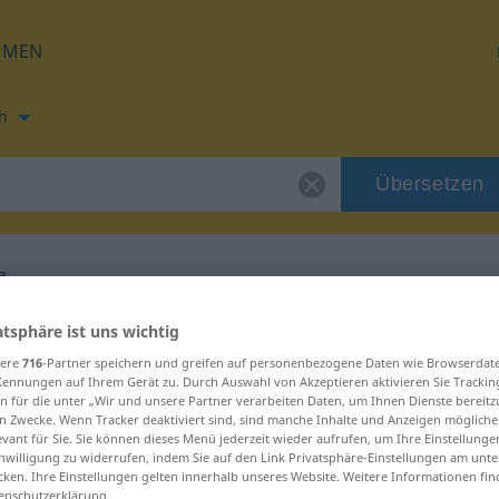
HMEN
h
Übersetzen
a
ng für "celebrera"
atsphäre ist uns wichtig
sere
716
-Partner speichern und greifen auf personenbezogene Daten wie Browserdat
Kennungen auf Ihrem Gerät zu. Durch Auswahl von Akzeptieren aktivieren Sie Trackin
ung
n für die unter „Wir und unsere Partner verarbeiten Daten, um Ihnen Dienste bereitz
n Zwecke. Wenn Tracker deaktiviert sind, sind manche Inhalte und Anzeigen mögliche
evant für Sie. Sie können dieses Menü jederzeit wieder aufrufen, um Ihre Einstellung
inwilligung zu widerrufen, indem Sie auf den Link Privatsphäre-Einstellungen am unt
b, transitives Zeitwort
cken. Ihre Einstellungen gelten innerhalb unseres Website. Weitere Informationen fin
enschutzerklärung.