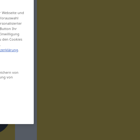
er Webseite und
 Vorauswahl
sonalisierter
Button Ihr
Einwilligung
zu den Cookies
.
zerklärung
.
eichern von
sung von