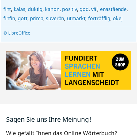
fint
,
kalas
,
duktig
,
kanon
,
positiv
,
god
,
väl
,
enastående
,
finfin
,
gott
,
prima
,
suverän
,
utmärkt
,
förträfflig
,
okej
© LibreOffice
Sagen Sie uns Ihre Meinung!
Wie gefällt Ihnen das Online Wörterbuch?