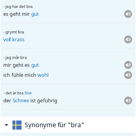
jag har det bra
es geht mir
gut
grymt bra
voll
krass
jag mår bra
mir geht es
gut
ich fühle mich
wohl
det är bra
före
der
Schnee
ist geführig
Synonyme für "bra"