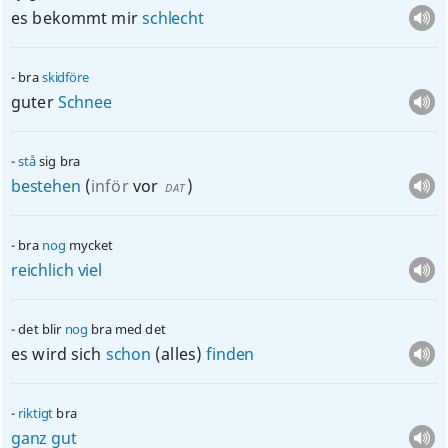
es bekommt mir
schlecht
bra
skidföre
guter
Schnee
stå
sig bra
bestehen
(
inför
vor
)
DAT
bra
nog
mycket
reichlich
viel
det blir
nog
bra med det
es wird sich
schon
(alles)
finden
riktigt
bra
ganz
gut