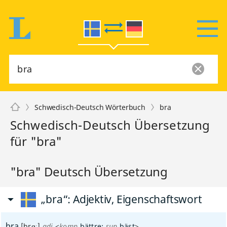
Schwedisch-Deutsch Wörterbuch
bra
Schwedisch-Deutsch Übersetzung
für "bra"
"bra" Deutsch Übersetzung
„bra“
: Adjektiv, Eigenschaftswort
bra
[brɑː]
adj
<
komp
bättre
;
sup
bäst
>