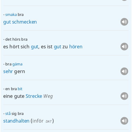
smaka
bra
gut
schmecken
det hörs bra
es hört sich
gut
, es ist
gut
zu
hören
bra
gärna
sehr
gern
en bra
bit
eine gute
Strecke
Weg
stå
sig bra
standhalten
(
inför
)
DAT