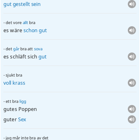
gut
gestellt
sein
det vore
allt
bra
es wäre
schon
gut
det
går
bra att
sova
es schläft sich
gut
sjukt bra
voll
krass
ett bra
ligg
gutes Poppen
guter
Sex
jag mår inte bra av det