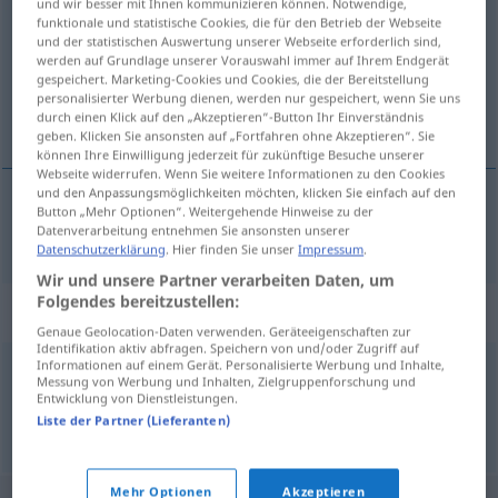
und wir besser mit Ihnen kommunizieren können. Notwendige,
funktionale und statistische Cookies, die für den Betrieb der Webseite
Übersicht aller Übersetzungen
und der statistischen Auswertung unserer Webseite erforderlich sind,
werden auf Grundlage unserer Vorauswahl immer auf Ihrem Endgerät
(Für mehr Details die Übersetzung anklicken/antippen)
gespeichert. Marketing-Cookies und Cookies, die der Bereitstellung
personalisierter Werbung dienen, werden nur gespeichert, wenn Sie uns
Burg
durch einen Klick auf den „Akzeptieren“-Button Ihr Einverständnis
geben. Klicken Sie ansonsten auf „Fortfahren ohne Akzeptieren“. Sie
können Ihre Einwilligung jederzeit für zukünftige Besuche unserer
Webseite widerrufen. Wenn Sie weitere Informationen zu den Cookies
und den Anpassungsmöglichkeiten möchten, klicken Sie einfach auf den
Button „Mehr Optionen“. Weitergehende Hinweise zu der
Burg
f
borg
Datenverarbeitung entnehmen Sie ansonsten unserer
Datenschutzerklärung
. Hier finden Sie unser
Impressum
.
Wir und unsere Partner verarbeiten Daten, um
Folgendes bereitzustellen:
Synonyme für "borg"
Genaue Geolocation-Daten verwenden. Geräteeigenschaften zur
Identifikation aktiv abfragen. Speichern von und/oder Zugriff auf
Informationen auf einem Gerät. Personalisierte Werbung und Inhalte,
Messung von Werbung und Inhalten, Zielgruppenforschung und
fort
Entwicklung von Dienstleistungen.
Liste der Partner (Lieferanten)
© LibreOffice
Mehr Optionen
Akzeptieren