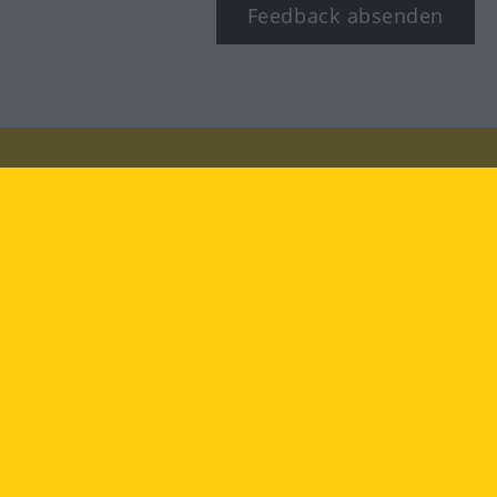
Feedback absenden
Besuchen Sie uns auf:
facebook
YouTube
Instagram
Langenscheidt
NUTZUNGSBEDINGUNGEN
DATENSCHUTZBESTIMMUNGEN