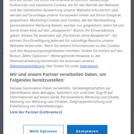
funktionale und statistische Cookies, die für den Betrieb der Webseite
blinka
v/i
<
1
>
und der statistischen Auswertung unserer Webseite erforderlich sind,
werden auf Grundlage unserer Vorauswahl immer auf Ihrem Endgerät
Übersicht aller Übersetzungen
gespeichert. Marketing-Cookies und Cookies, die der Bereitstellung
personalisierter Werbung dienen, werden nur gespeichert, wenn Sie uns
(Für mehr Details die Übersetzung anklicken/antippen)
durch einen Klick auf den „Akzeptieren“-Button Ihr Einverständnis
geben. Klicken Sie ansonsten auf „Fortfahren ohne Akzeptieren“. Sie
blinzeln, zwinkern, blinken
können Ihre Einwilligung jederzeit für zukünftige Besuche unserer
Webseite widerrufen. Wenn Sie weitere Informationen zu den Cookies
und den Anpassungsmöglichkeiten möchten, klicken Sie einfach auf den
Button „Mehr Optionen“. Weitergehende Hinweise zu der
Datenverarbeitung entnehmen Sie ansonsten unserer
Datenschutzerklärung
. Hier finden Sie unser
Impressum
.
blinzeln
,
zwinkern
blinka
Wir und unsere Partner verarbeiten Daten, um
Folgendes bereitzustellen:
blinken
blinka
Genaue Geolocation-Daten verwenden. Geräteeigenschaften zur
Identifikation aktiv abfragen. Speichern von und/oder Zugriff auf
Informationen auf einem Gerät. Personalisierte Werbung und Inhalte,
Messung von Werbung und Inhalten, Zielgruppenforschung und
Entwicklung von Dienstleistungen.
Liste der Partner (Lieferanten)
Mehr Optionen
Akzeptieren