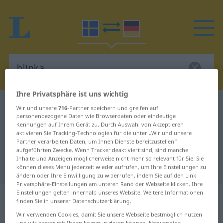
Ihre Privatsphäre ist uns wichtig
Schwedisch-Deutsch Wörterbuch
blinka
Wir und unsere
716
-Partner speichern und greifen auf
personenbezogene Daten wie Browserdaten oder eindeutige
Schwedisch-Deutsch Übersetzung
Kennungen auf Ihrem Gerät zu. Durch Auswahl von Akzeptieren
aktivieren Sie Tracking-Technologien für die unter „Wir und unsere
für "blinka"
Partner verarbeiten Daten, um Ihnen Dienste bereitzustellen“
aufgeführten Zwecke. Wenn Tracker deaktiviert sind, sind manche
Inhalte und Anzeigen möglicherweise nicht mehr so relevant für Sie. Sie
"blinka" Deutsch Übersetzung
können dieses Menü jederzeit wieder aufrufen, um Ihre Einstellungen zu
ändern oder Ihre Einwilligung zu widerrufen, indem Sie auf den Link
Privatsphäre-Einstellungen am unteren Rand der Webseite klicken. Ihre
Einstellungen gelten innerhalb unseres Website. Weitere Informationen
„blinka“
: intransitives Verb,
finden Sie in unserer Datenschutzerklärung.
intransitives Zeitwort
Wir verwenden Cookies, damit Sie unsere Webseite bestmöglich nutzen
und wir besser mit Ihnen kommunizieren können. Notwendige,