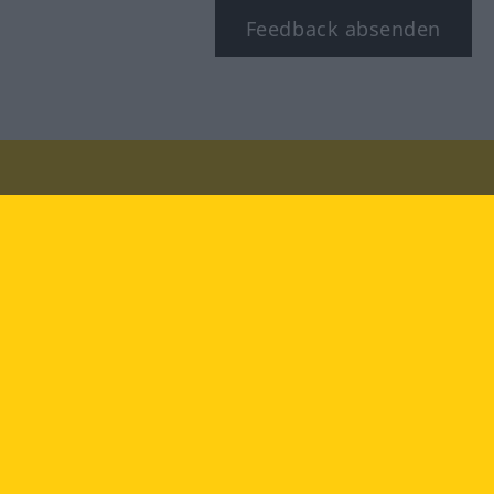
Feedback absenden
Besuchen Sie uns auf:
facebook
YouTube
Instagram
Langenscheidt
NUTZUNGSBEDINGUNGEN