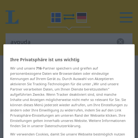
Ihre Privatsphäre ist uns wichtig
Schwedisch-Deutsch Wörterbuch
avguda
Wir und unsere
716
-Partner speichern und greifen auf
Schwedisch-Deutsch Übersetzung
personenbezogene Daten wie Browserdaten oder eindeutige
Kennungen auf Ihrem Gerät zu. Durch Auswahl von Akzeptieren
für "avguda"
aktivieren Sie Tracking-Technologien für die unter „Wir und unsere
Partner verarbeiten Daten, um Ihnen Dienste bereitzustellen“
aufgeführten Zwecke. Wenn Tracker deaktiviert sind, sind manche
Inhalte und Anzeigen möglicherweise nicht mehr so relevant für Sie. Sie
"avguda" Deutsch Übersetzung
können dieses Menü jederzeit wieder aufrufen, um Ihre Einstellungen zu
ändern oder Ihre Einwilligung zu widerrufen, indem Sie auf den Link
Privatsphäre-Einstellungen am unteren Rand der Webseite klicken. Ihre
„avguda“
: transitives Verb,
Einstellungen gelten innerhalb unseres Website. Weitere Informationen
finden Sie in unserer Datenschutzerklärung.
transitives Zeitwort
Wir verwenden Cookies, damit Sie unsere Webseite bestmöglich nutzen