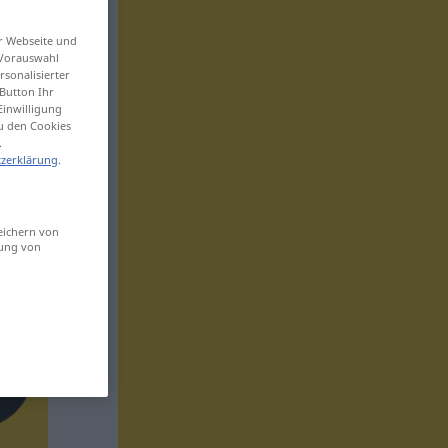
er Webseite und
 Vorauswahl
sonalisierter
Button Ihr
Einwilligung
zu den Cookies
.
zerklärung
.
eichern von
sung von