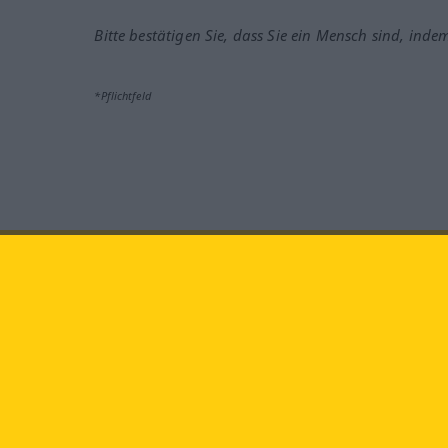
Bitte bestätigen Sie, dass Sie ein Mensch sind, inde
*Pflichtfeld
Besuchen Sie uns auf:
faceb
Langenscheidt