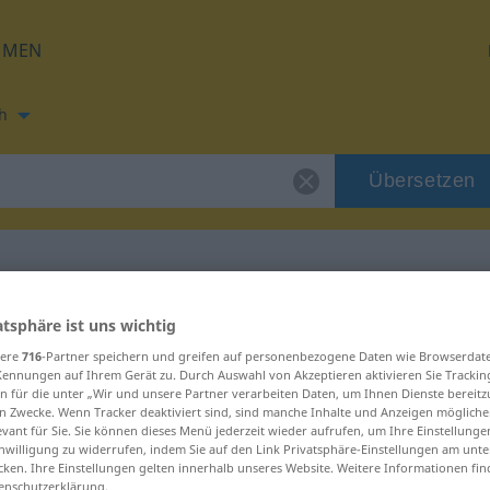
HMEN
h
Übersetzen
ng für "A"
atsphäre ist uns wichtig
sere
716
-Partner speichern und greifen auf personenbezogene Daten wie Browserdat
Kennungen auf Ihrem Gerät zu. Durch Auswahl von Akzeptieren aktivieren Sie Trackin
n für die unter „Wir und unsere Partner verarbeiten Daten, um Ihnen Dienste bereitz
n Zwecke. Wenn Tracker deaktiviert sind, sind manche Inhalte und Anzeigen mögliche
evant für Sie. Sie können dieses Menü jederzeit wieder aufrufen, um Ihre Einstellung
inwilligung zu widerrufen, indem Sie auf den Link Privatsphäre-Einstellungen am unt
cken. Ihre Einstellungen gelten innerhalb unseres Website. Weitere Informationen fin
enschutzerklärung.