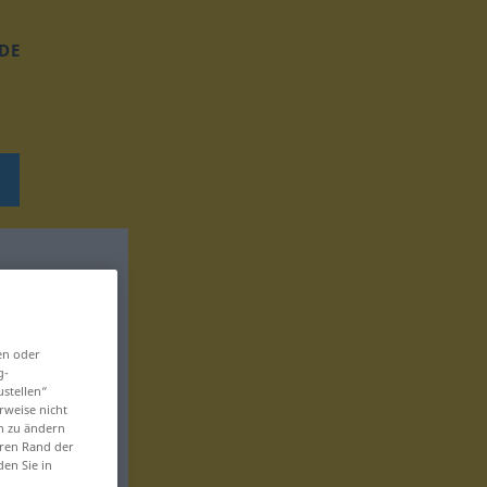
DE
en oder
g-
ustellen“
rweise nicht
en zu ändern
eren Rand der
den Sie in