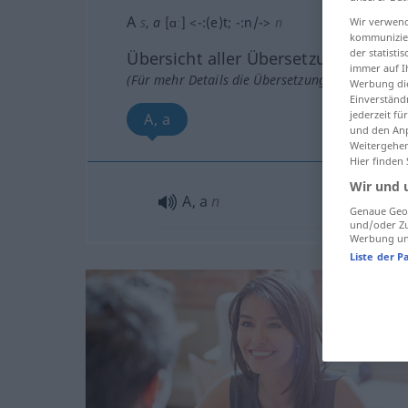
A
s
,
a
[ɑː]
<
-:(e)t
;
-:n/-
>
n
Wir verwend
kommunizier
der statist
Übersicht aller Übersetzungen
immer auf I
(Für mehr Details die Übersetzung anklicken/an
Werbung die
Einverständ
jederzeit f
A, a
und den Anp
Weitergehen
Hier finden
Wir und 
A, a
n
Genaue Geol
und/oder Zu
Werbung und
Liste der P