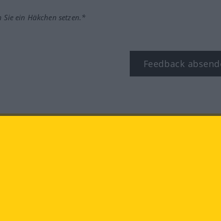
m Sie ein Häkchen setzen.*
Feedback absend
ook
YouTube
Instagram