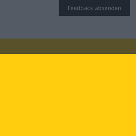
Feedback absenden
Besuchen Sie uns auf:
facebook
YouTube
Instagram
Langenscheidt
NUTZUNGSBEDINGUNGEN