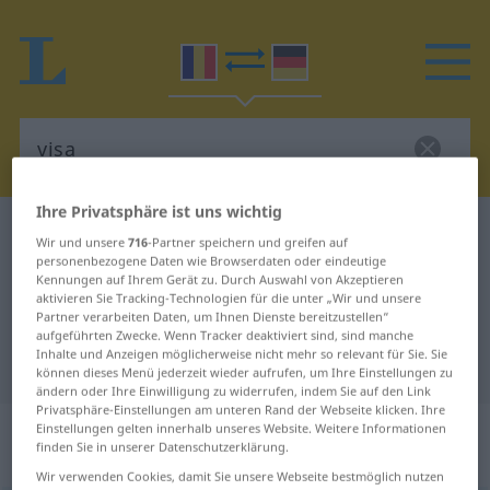
Ihre Privatsphäre ist uns wichtig
Rumänisch-Deutsch Wörterbuch
visa
Wir und unsere
716
-Partner speichern und greifen auf
Rumänisch-Deutsch Übersetzung
personenbezogene Daten wie Browserdaten oder eindeutige
Kennungen auf Ihrem Gerät zu. Durch Auswahl von Akzeptieren
für "visa"
aktivieren Sie Tracking-Technologien für die unter „Wir und unsere
Partner verarbeiten Daten, um Ihnen Dienste bereitzustellen“
aufgeführten Zwecke. Wenn Tracker deaktiviert sind, sind manche
Inhalte und Anzeigen möglicherweise nicht mehr so relevant für Sie. Sie
"visa" Deutsch Übersetzung
können dieses Menü jederzeit wieder aufrufen, um Ihre Einstellungen zu
ändern oder Ihre Einwilligung zu widerrufen, indem Sie auf den Link
Privatsphäre-Einstellungen am unteren Rand der Webseite klicken. Ihre
„visa“
: verb tranzitiv | verb
Einstellungen gelten innerhalb unseres Website. Weitere Informationen
finden Sie in unserer Datenschutzerklärung.
intranzitiv
Wir verwenden Cookies, damit Sie unsere Webseite bestmöglich nutzen