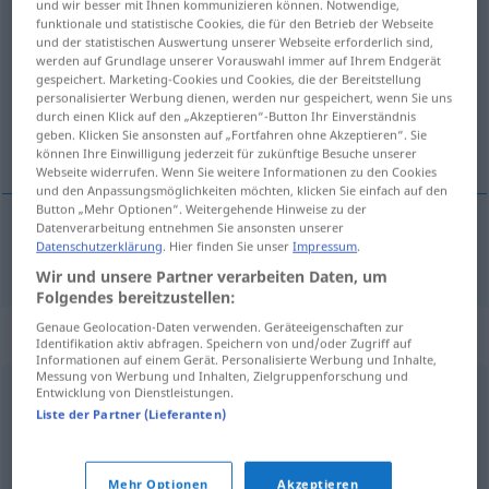
und wir besser mit Ihnen kommunizieren können. Notwendige,
visa
funktionale und statistische Cookies, die für den Betrieb der Webseite
v/t
&
v/i
und der statistischen Auswertung unserer Webseite erforderlich sind,
werden auf Grundlage unserer Vorauswahl immer auf Ihrem Endgerät
Übersicht aller Übersetzungen
gespeichert. Marketing-Cookies und Cookies, die der Bereitstellung
(Für mehr Details die Übersetzung anklicken/antippen)
personalisierter Werbung dienen, werden nur gespeichert, wenn Sie uns
durch einen Klick auf den „Akzeptieren“-Button Ihr Einverständnis
geben. Klicken Sie ansonsten auf „Fortfahren ohne Akzeptieren“. Sie
träumen
können Ihre Einwilligung jederzeit für zukünftige Besuche unserer
Webseite widerrufen. Wenn Sie weitere Informationen zu den Cookies
und den Anpassungsmöglichkeiten möchten, klicken Sie einfach auf den
Button „Mehr Optionen“. Weitergehende Hinweise zu der
Datenverarbeitung entnehmen Sie ansonsten unserer
Datenschutzerklärung
. Hier finden Sie unser
Impressum
.
träumen
visa
Wir und unsere Partner verarbeiten Daten, um
Folgendes bereitzustellen:
Genaue Geolocation-Daten verwenden. Geräteeigenschaften zur
Synonyme für "visa"
Identifikation aktiv abfragen. Speichern von und/oder Zugriff auf
Informationen auf einem Gerät. Personalisierte Werbung und Inhalte,
Messung von Werbung und Inhalten, Zielgruppenforschung und
Entwicklung von Dienstleistungen.
aspira
Liste der Partner (Lieferanten)
© LibreOffice
Mehr Optionen
Akzeptieren