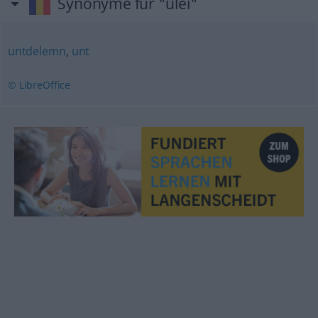
Synonyme für "ulei"
untdelemn
,
unt
© LibreOffice