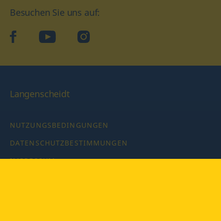
Besuchen Sie uns auf:
facebook
YouTube
Instagram
Langenscheidt
NUTZUNGSBEDINGUNGEN
DATENSCHUTZBESTIMMUNGEN
IMPRESSUM
PRIVATSPHÄRE-EINSTELLUNGEN
LATEINWÖRTERBUCH MIT CODE