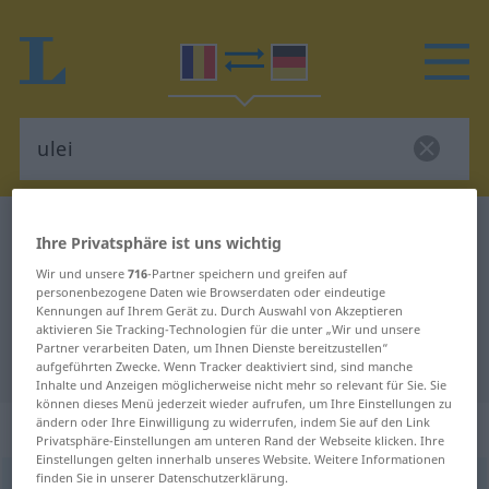
Rumänisch-Deutsch Wörterbuch
ulei
Ihre Privatsphäre ist uns wichtig
Rumänisch-Deutsch Übersetzung
Wir und unsere
716
-Partner speichern und greifen auf
personenbezogene Daten wie Browserdaten oder eindeutige
für "ulei"
Kennungen auf Ihrem Gerät zu. Durch Auswahl von Akzeptieren
aktivieren Sie Tracking-Technologien für die unter „Wir und unsere
Partner verarbeiten Daten, um Ihnen Dienste bereitzustellen“
"ulei" Deutsch Übersetzung
aufgeführten Zwecke. Wenn Tracker deaktiviert sind, sind manche
Inhalte und Anzeigen möglicherweise nicht mehr so relevant für Sie. Sie
können dieses Menü jederzeit wieder aufrufen, um Ihre Einstellungen zu
ändern oder Ihre Einwilligung zu widerrufen, indem Sie auf den Link
„ulei“
: neutru
Privatsphäre-Einstellungen am unteren Rand der Webseite klicken. Ihre
Einstellungen gelten innerhalb unseres Website. Weitere Informationen
finden Sie in unserer Datenschutzerklärung.
ulei
n