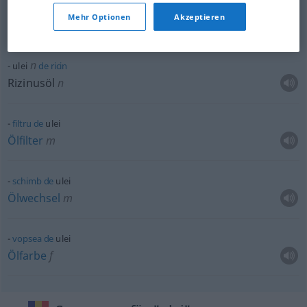
pictură
în
ulei
Mehr Optionen
Akzeptieren
Ölgemälde
n
n
ulei
de
ricin
Rizinusöl
n
filtru
de
ulei
Ölfilter
m
schimb
de
ulei
Ölwechsel
m
vopsea
de
ulei
Ölfarbe
f