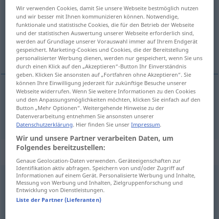
Wir verwenden Cookies, damit Sie unsere Webseite bestmöglich nutzen
und wir besser mit Ihnen kommunizieren können. Notwendige,
Übersicht aller Übersetzungen
funktionale und statistische Cookies, die für den Betrieb der Webseite
(Für mehr Details die Übersetzung anklicken/antippen)
und der statistischen Auswertung unserer Webseite erforderlich sind,
werden auf Grundlage unserer Vorauswahl immer auf Ihrem Endgerät
gespeichert. Marketing-Cookies und Cookies, die der Bereitstellung
Öl
personalisierter Werbung dienen, werden nur gespeichert, wenn Sie uns
durch einen Klick auf den „Akzeptieren“-Button Ihr Einverständnis
geben. Klicken Sie ansonsten auf „Fortfahren ohne Akzeptieren“. Sie
können Ihre Einwilligung jederzeit für zukünftige Besuche unserer
Webseite widerrufen. Wenn Sie weitere Informationen zu den Cookies
und den Anpassungsmöglichkeiten möchten, klicken Sie einfach auf den
Öl
n
ulei
Button „Mehr Optionen“. Weitergehende Hinweise zu der
Datenverarbeitung entnehmen Sie ansonsten unserer
Datenschutzerklärung
. Hier finden Sie unser
Impressum
.
Wir und unsere Partner verarbeiten Daten, um
Folgendes bereitzustellen:
Beispielsätze für "ulei"
Genaue Geolocation-Daten verwenden. Geräteeigenschaften zur
Identifikation aktiv abfragen. Speichern von und/oder Zugriff auf
Informationen auf einem Gerät. Personalisierte Werbung und Inhalte,
Messung von Werbung und Inhalten, Zielgruppenforschung und
sardele
în
ulei
Entwicklung von Dienstleistungen.
Ölsardinen
pl
Liste der Partner (Lieferanten)