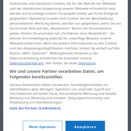
funktionale und statistische Cookies, die für den Betrieb der Webseite
und der statistischen Auswertung unserer Webseite erforderlich sind,
Übersicht aller Übersetzungen
werden auf Grundlage unserer Vorauswahl immer auf Ihrem Endgerät
(Für mehr Details die Übersetzung anklicken/antippen)
gespeichert. Marketing-Cookies und Cookies, die der Bereitstellung
personalisierter Werbung dienen, werden nur gespeichert, wenn Sie uns
durch einen Klick auf den „Akzeptieren“-Button Ihr Einverständnis
hochdrehen
geben. Klicken Sie ansonsten auf „Fortfahren ohne Akzeptieren“. Sie
können Ihre Einwilligung jederzeit für zukünftige Besuche unserer
Webseite widerrufen. Wenn Sie weitere Informationen zu den Cookies
und den Anpassungsmöglichkeiten möchten, klicken Sie einfach auf den
Button „Mehr Optionen“. Weitergehende Hinweise zu der
Datenverarbeitung entnehmen Sie ansonsten unserer
hochdrehen
tura
Datenschutzerklärung
. Hier finden Sie unser
Impressum
.
Wir und unsere Partner verarbeiten Daten, um
Folgendes bereitzustellen:
Genaue Geolocation-Daten verwenden. Geräteeigenschaften zur
Identifikation aktiv abfragen. Speichern von und/oder Zugriff auf
Informationen auf einem Gerät. Personalisierte Werbung und Inhalte,
Messung von Werbung und Inhalten, Zielgruppenforschung und
Entwicklung von Dienstleistungen.
Liste der Partner (Lieferanten)
Mehr Optionen
Akzeptieren