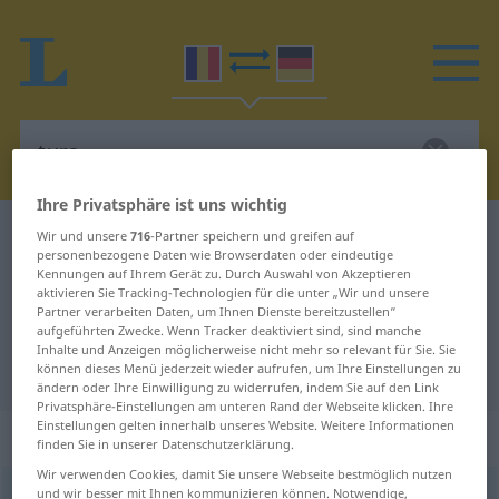
Ihre Privatsphäre ist uns wichtig
Rumänisch-Deutsch Wörterbuch
tura
Wir und unsere
716
-Partner speichern und greifen auf
personenbezogene Daten wie Browserdaten oder eindeutige
Rumänisch-Deutsch Übersetzung
Kennungen auf Ihrem Gerät zu. Durch Auswahl von Akzeptieren
aktivieren Sie Tracking-Technologien für die unter „Wir und unsere
für "tura"
Partner verarbeiten Daten, um Ihnen Dienste bereitzustellen“
aufgeführten Zwecke. Wenn Tracker deaktiviert sind, sind manche
Inhalte und Anzeigen möglicherweise nicht mehr so relevant für Sie. Sie
"tura" Deutsch Übersetzung
können dieses Menü jederzeit wieder aufrufen, um Ihre Einstellungen zu
ändern oder Ihre Einwilligung zu widerrufen, indem Sie auf den Link
Privatsphäre-Einstellungen am unteren Rand der Webseite klicken. Ihre
Einstellungen gelten innerhalb unseres Website. Weitere Informationen
„tura“
: verb tranzitiv
finden Sie in unserer Datenschutzerklärung.
Wir verwenden Cookies, damit Sie unsere Webseite bestmöglich nutzen
und wir besser mit Ihnen kommunizieren können. Notwendige,
tura
v/t