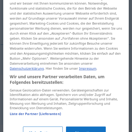
und wir besser mit Ihnen kommunizieren können. Notwendige,
funktionale und statistische Cookies, die für den Betrieb der Webseite
Übersicht aller Übersetzungen
und der statistischen Auswertung unserer Webseite erforderlich sind,
(Für mehr Details die Übersetzung anklicken/antippen)
werden auf Grundlage unserer Vorauswahl immer auf Ihrem Endgerät
gespeichert. Marketing-Cookies und Cookies, die der Bereitstellung
personalisierter Werbung dienen, werden nur gespeichert, wenn Sie uns
tragisch
durch einen Klick auf den „Akzeptieren“-Button Ihr Einverständnis
geben. Klicken Sie ansonsten auf „Fortfahren ohne Akzeptieren“. Sie
können Ihre Einwilligung jederzeit für zukünftige Besuche unserer
Webseite widerrufen. Wenn Sie weitere Informationen zu den Cookies
und den Anpassungsmöglichkeiten möchten, klicken Sie einfach auf den
Button „Mehr Optionen“. Weitergehende Hinweise zu der
tragisch
tragic
Datenverarbeitung entnehmen Sie ansonsten unserer
Datenschutzerklärung
. Hier finden Sie unser
Impressum
.
Wir und unsere Partner verarbeiten Daten, um
Beispielsätze für "tragic"
Folgendes bereitzustellen:
Genaue Geolocation-Daten verwenden. Geräteeigenschaften zur
Identifikation aktiv abfragen. Speichern von und/oder Zugriff auf
Informationen auf einem Gerät. Personalisierte Werbung und Inhalte,
deznodământ
tragic
Messung von Werbung und Inhalten, Zielgruppenforschung und
Entwicklung von Dienstleistungen.
tragisches
Ende
n
Liste der Partner (Lieferanten)