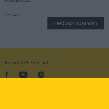
Häkchen setzen.*
*Pflichtfeld
Feedback absenden
Besuchen Sie uns auf:
facebook
YouTube
Instagram
Langenscheidt