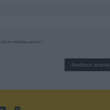
m Sie ein Häkchen setzen.*
Feedback absend
ook
YouTube
Instagram