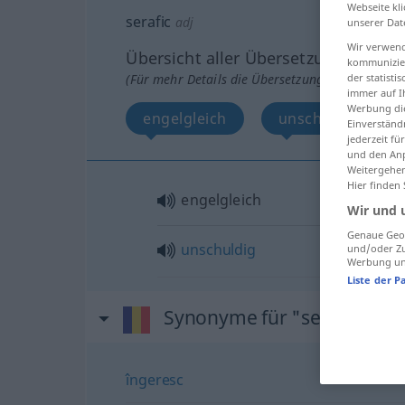
Webseite kli
serafic
adj
unserer Dat
Wir verwend
Übersicht aller Übersetzungen
kommunizier
der statist
(Für mehr Details die Übersetzung anklicken/an
immer auf I
Werbung die
engelgleich
unschuldig
Einverständ
jederzeit f
und den Anp
Weitergehen
Hier finden
engelgleich
Wir und 
Genaue Geol
unschuldig
und/oder Zu
Werbung und
Liste der P
Synonyme für "serafic"
îngeresc