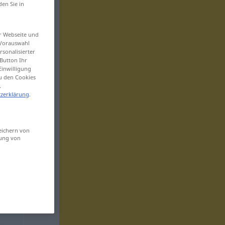
den Sie in
er Webseite und
 Vorauswahl
sonalisierter
Button Ihr
Einwilligung
zu den Cookies
.
zerklärung
.
eichern von
sung von