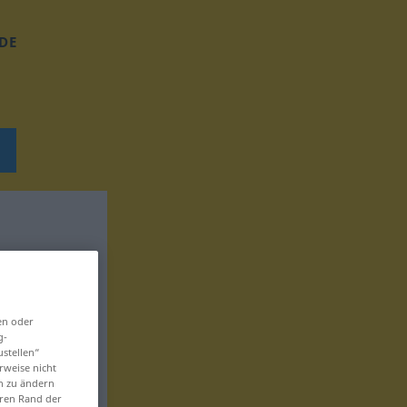
DE
en oder
g-
ustellen“
rweise nicht
en zu ändern
eren Rand der