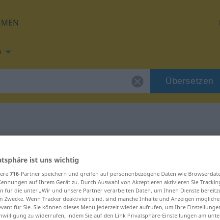
HMEN
h
Übersetzen
g für "serafic"
atsphäre ist uns wichtig
sere
716
-Partner speichern und greifen auf personenbezogene Daten wie Browserdat
Kennungen auf Ihrem Gerät zu. Durch Auswahl von Akzeptieren aktivieren Sie Trackin
n für die unter „Wir und unsere Partner verarbeiten Daten, um Ihnen Dienste bereitz
n Zwecke. Wenn Tracker deaktiviert sind, sind manche Inhalte und Anzeigen mögliche
evant für Sie. Sie können dieses Menü jederzeit wieder aufrufen, um Ihre Einstellung
inwilligung zu widerrufen, indem Sie auf den Link Privatsphäre-Einstellungen am unt