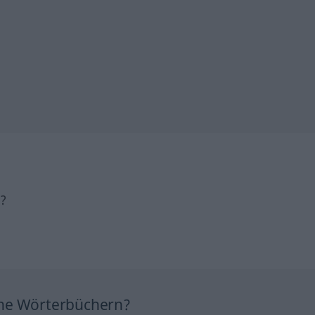
h?
ine Wörterbüchern?