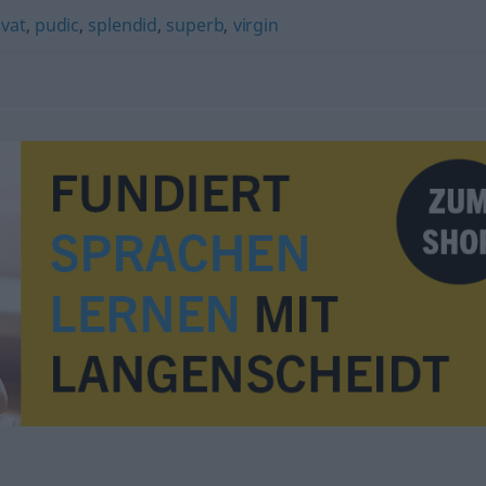
vat
,
pudic
,
splendid
,
superb
,
virgin