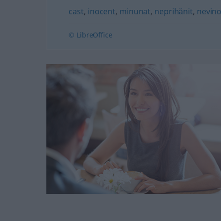
cast
,
inocent
,
minunat
,
neprihănit
,
nevino
© LibreOffice