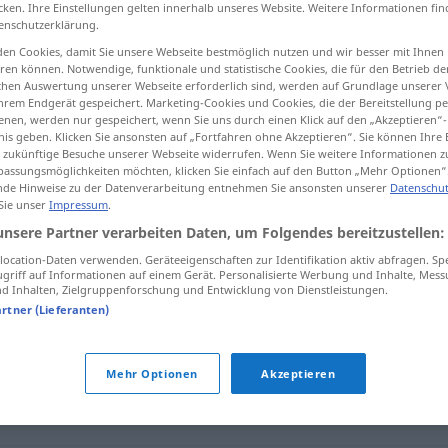
cken. Ihre Einstellungen gelten innerhalb unseres Website. Weitere Informationen fin
enschutzerklärung.
en Cookies, damit Sie unsere Webseite bestmöglich nutzen und wir besser mit Ihnen
en können. Notwendige, funktionale und statistische Cookies, die für den Betrieb d
ischen Auswertung unserer Webseite erforderlich sind, werden auf Grundlage unserer
tippen)
hrem Endgerät gespeichert. Marketing-Cookies und Cookies, die der Bereitstellung per
nen, werden nur gespeichert, wenn Sie uns durch einen Klick auf den „Akzeptieren“-
nis geben. Klicken Sie ansonsten auf „Fortfahren ohne Akzeptieren“. Sie können Ihre 
ür zukünftige Besuche unserer Webseite widerrufen. Wenn Sie weitere Informationen 
assungsmöglichkeiten möchten, klicken Sie einfach auf den Button „Mehr Optionen“
de Hinweise zu der Datenverarbeitung entnehmen Sie ansonsten unserer
Datenschut
 Sie unser
Impressum
.
serafic
unsere Partner verarbeiten Daten, um Folgendes bereitzustellen:
ocation-Daten verwenden. Geräteeigenschaften zur Identifikation aktiv abfragen. Sp
serafic
griff auf Informationen auf einem Gerät. Personalisierte Werbung und Inhalte, Mes
FIG
 Inhalten, Zielgruppenforschung und Entwicklung von Dienstleistungen.
artner (Lieferanten)
Mehr Optionen
Akzeptieren