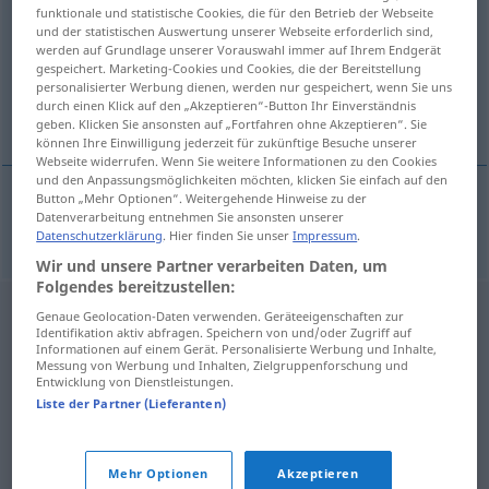
funktionale und statistische Cookies, die für den Betrieb der Webseite
und der statistischen Auswertung unserer Webseite erforderlich sind,
Übersicht aller Übersetzungen
werden auf Grundlage unserer Vorauswahl immer auf Ihrem Endgerät
(Für mehr Details die Übersetzung anklicken/antippen)
gespeichert. Marketing-Cookies und Cookies, die der Bereitstellung
personalisierter Werbung dienen, werden nur gespeichert, wenn Sie uns
durch einen Klick auf den „Akzeptieren“-Button Ihr Einverständnis
kastrieren
geben. Klicken Sie ansonsten auf „Fortfahren ohne Akzeptieren“. Sie
können Ihre Einwilligung jederzeit für zukünftige Besuche unserer
Webseite widerrufen. Wenn Sie weitere Informationen zu den Cookies
und den Anpassungsmöglichkeiten möchten, klicken Sie einfach auf den
Button „Mehr Optionen“. Weitergehende Hinweise zu der
Datenverarbeitung entnehmen Sie ansonsten unserer
kastrieren
scopi
Datenschutzerklärung
. Hier finden Sie unser
Impressum
.
Wir und unsere Partner verarbeiten Daten, um
Folgendes bereitzustellen:
Genaue Geolocation-Daten verwenden. Geräteeigenschaften zur
Identifikation aktiv abfragen. Speichern von und/oder Zugriff auf
Informationen auf einem Gerät. Personalisierte Werbung und Inhalte,
Messung von Werbung und Inhalten, Zielgruppenforschung und
Entwicklung von Dienstleistungen.
Liste der Partner (Lieferanten)
Mehr Optionen
Akzeptieren