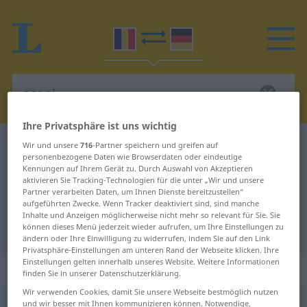
Ihre Privatsphäre ist uns wichtig
Rumänisch-Deutsch Wörterbuch
scopi
Wir und unsere
716
-Partner speichern und greifen auf
personenbezogene Daten wie Browserdaten oder eindeutige
Rumänisch-Deutsch Übersetzung
Kennungen auf Ihrem Gerät zu. Durch Auswahl von Akzeptieren
aktivieren Sie Tracking-Technologien für die unter „Wir und unsere
für "scopi"
Partner verarbeiten Daten, um Ihnen Dienste bereitzustellen“
aufgeführten Zwecke. Wenn Tracker deaktiviert sind, sind manche
Inhalte und Anzeigen möglicherweise nicht mehr so relevant für Sie. Sie
"scopi" Deutsch Übersetzung
können dieses Menü jederzeit wieder aufrufen, um Ihre Einstellungen zu
ändern oder Ihre Einwilligung zu widerrufen, indem Sie auf den Link
Privatsphäre-Einstellungen am unteren Rand der Webseite klicken. Ihre
Einstellungen gelten innerhalb unseres Website. Weitere Informationen
„scopi“
: verb tranzitiv
finden Sie in unserer Datenschutzerklärung.
Wir verwenden Cookies, damit Sie unsere Webseite bestmöglich nutzen
und wir besser mit Ihnen kommunizieren können. Notwendige,
scopi
v/t