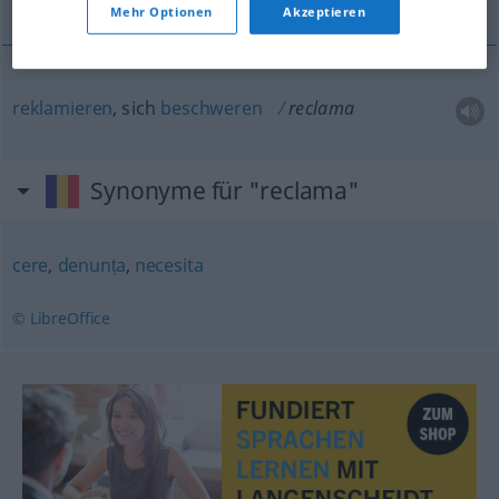
Mehr Optionen
Akzeptieren
reklamieren
, sich
beschweren
reclama
Synonyme für "reclama"
cere
,
denunța
,
necesita
© LibreOffice