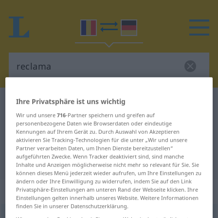
Ihre Privatsphäre ist uns wichtig
Rumänisch-Deutsch Wörterbuch
reclama
Wir und unsere
716
-Partner speichern und greifen auf
Rumänisch-Deutsch Übersetzung
personenbezogene Daten wie Browserdaten oder eindeutige
für "reclama"
Kennungen auf Ihrem Gerät zu. Durch Auswahl von Akzeptieren
aktivieren Sie Tracking-Technologien für die unter „Wir und unsere
Partner verarbeiten Daten, um Ihnen Dienste bereitzustellen“
aufgeführten Zwecke. Wenn Tracker deaktiviert sind, sind manche
"reclama" Deutsch Übersetzung
Inhalte und Anzeigen möglicherweise nicht mehr so relevant für Sie. Sie
können dieses Menü jederzeit wieder aufrufen, um Ihre Einstellungen zu
ändern oder Ihre Einwilligung zu widerrufen, indem Sie auf den Link
„reclama“
: verb tranzitiv
Privatsphäre-Einstellungen am unteren Rand der Webseite klicken. Ihre
Einstellungen gelten innerhalb unseres Website. Weitere Informationen
finden Sie in unserer Datenschutzerklärung.
reclama
v/t