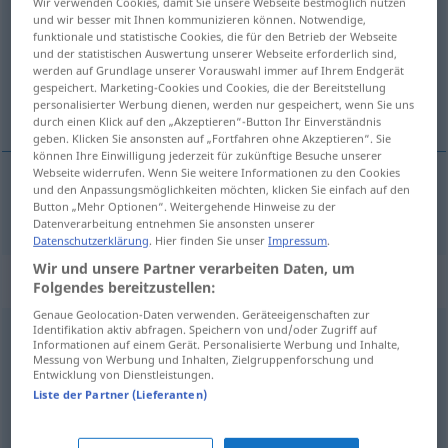
Wir verwenden Cookies, damit Sie unsere Webseite bestmöglich nutzen
und wir besser mit Ihnen kommunizieren können. Notwendige,
Übersicht aller Übersetzungen
funktionale und statistische Cookies, die für den Betrieb der Webseite
und der statistischen Auswertung unserer Webseite erforderlich sind,
(Für mehr Details die Übersetzung anklicken/antippen)
werden auf Grundlage unserer Vorauswahl immer auf Ihrem Endgerät
gespeichert. Marketing-Cookies und Cookies, die der Bereitstellung
zurückfordern
personalisierter Werbung dienen, werden nur gespeichert, wenn Sie uns
durch einen Klick auf den „Akzeptieren“-Button Ihr Einverständnis
geben. Klicken Sie ansonsten auf „Fortfahren ohne Akzeptieren“. Sie
können Ihre Einwilligung jederzeit für zukünftige Besuche unserer
Webseite widerrufen. Wenn Sie weitere Informationen zu den Cookies
und den Anpassungsmöglichkeiten möchten, klicken Sie einfach auf den
zurückfordern
reclama
Button „Mehr Optionen“. Weitergehende Hinweise zu der
Datenverarbeitung entnehmen Sie ansonsten unserer
Datenschutzerklärung
. Hier finden Sie unser
Impressum
.
Wir und unsere Partner verarbeiten Daten, um
„reclama“
: verb intranzitiv
Folgendes bereitzustellen:
Genaue Geolocation-Daten verwenden. Geräteeigenschaften zur
Identifikation aktiv abfragen. Speichern von und/oder Zugriff auf
reclama
v/i
Informationen auf einem Gerät. Personalisierte Werbung und Inhalte,
Messung von Werbung und Inhalten, Zielgruppenforschung und
Übersicht aller Übersetzungen
Entwicklung von Dienstleistungen.
Liste der Partner (Lieferanten)
(Für mehr Details die Übersetzung anklicken/antippen)
reklamieren, sich beschweren