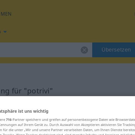
HMEN
h
Übersetzen
g für "potrivi"
atsphäre ist uns wichtig
sere
716
-Partner speichern und greifen auf personenbezogene Daten wie Browserdat
Kennungen auf Ihrem Gerät zu. Durch Auswahl von Akzeptieren aktivieren Sie Trackin
n für die unter „Wir und unsere Partner verarbeiten Daten, um Ihnen Dienste bereitz
n Zwecke. Wenn Tracker deaktiviert sind, sind manche Inhalte und Anzeigen mögliche