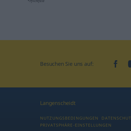
*Pflichtfeld
Besuchen Sie uns auf:
faceb
Langenscheidt
NUTZUNGSBEDINGUNGEN
DATENSCHU
PRIVATSPHÄRE-EINSTELLUNGEN