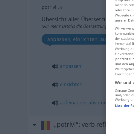
mehr so rel
potrivi
v/t
oder Ihre E
Webseite kli
Übersicht aller Übersetzungen
unserer Dat
(Für mehr Details die Übersetzung anklicken/an
Wir verwend
kommunizier
anpassen, einrichten, aufeinander
der statist
immer auf I
Werbung die
Einverständ
jederzeit f
und den Anp
anpassen
Weitergehen
Hier finden
Wir und 
einrichten
Genaue Geol
und/oder Zu
Werbung und
aufeinander
abstimmen
Liste der P
„potrivi“
: verb reflexiv