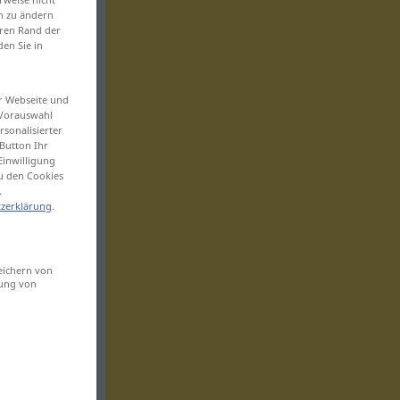
en zu ändern
eren Rand der
den Sie in
er Webseite und
 Vorauswahl
sonalisierter
Button Ihr
Einwilligung
zu den Cookies
.
zerklärung
.
eichern von
sung von