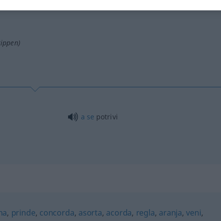
tippen)
a
se
potrivi
na
,
prinde
,
concorda
,
asorta
,
acorda
,
regla
,
aranja
,
veni
,