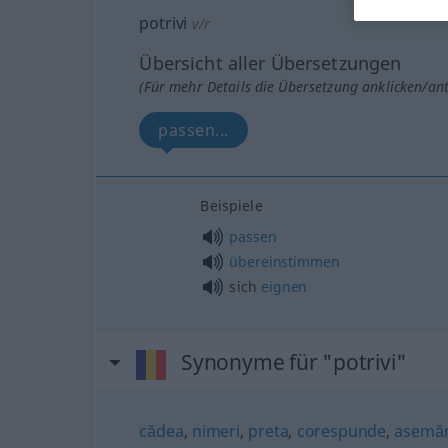
potrivi
v/r
Übersicht aller Übersetzungen
(Für mehr Details die Übersetzung anklicken/an
passen...
Beispiele
passen
übereinstimmen
sich
eignen
Synonyme für "potrivi"
cădea
,
nimeri
,
preta
,
corespunde
,
asemă