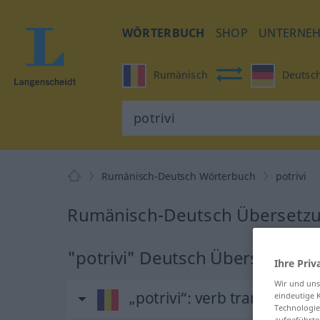
WÖRTERBUCH
SHOP
UNTERNE
Rumänisch
Deutsc
Rumänisch-Deutsch Wörterbuch
potrivi
Rumänisch-Deutsch Übersetzun
"potrivi" Deutsch Übersetzung
Ihre Priv
Wir und un
„potrivi“
: verb tranzitiv
eindeutige 
Technologie
aufgeführte