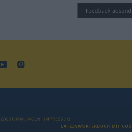
Feedback absend
ook
YouTube
Instagram
TZBESTIMMUNGEN
IMPRESSUM
LATEINWÖRTERBUCH MIT COD