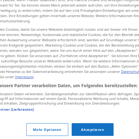
evant für Sie. Sie können dieses Menü jederzeit wieder aufrufen, um Ihre Einstellung
inwilligung zu widerrufen, indem Sie auf den Link Privatsphäre-Einstellungen am unt
cken. Ihre Einstellungen gelten innerhalb unseres Website. Weitere Informationen fin
enschutzerklärung.
tippen)
en Cookies, damit Sie unsere Webseite bestmöglich nutzen und wir besser mit Ihnen
en können. Notwendige, funktionale und statistische Cookies, die für den Betrieb d
 abstimmen
ischen Auswertung unserer Webseite erforderlich sind, werden auf Grundlage unserer
hrem Endgerät gespeichert. Marketing-Cookies und Cookies, die der Bereitstellung per
nen, werden nur gespeichert, wenn Sie uns durch einen Klick auf den „Akzeptieren“-
nis geben. Klicken Sie ansonsten auf „Fortfahren ohne Akzeptieren“. Sie können Ihre 
ür zukünftige Besuche unserer Webseite widerrufen. Wenn Sie weitere Informationen 
assungsmöglichkeiten möchten, klicken Sie einfach auf den Button „Mehr Optionen“
potrivi
de Hinweise zu der Datenverarbeitung entnehmen Sie ansonsten unserer
Datenschut
 Sie unser
Impressum
.
unsere Partner verarbeiten Daten, um Folgendes bereitzustellen:
potrivi
ocation-Daten verwenden. Geräteeigenschaften zur Identifikation aktiv abfragen. Sp
griff auf Informationen auf einem Gerät. Personalisierte Werbung und Inhalte, Mes
 Inhalten, Zielgruppenforschung und Entwicklung von Dienstleistungen.
potrivi
artner (Lieferanten)
Mehr Optionen
Akzeptieren