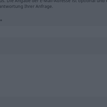
us. Die Angabe der E-Mail-Adresse ist optional und 
ntwortung Ihrer Anfrage.
?*