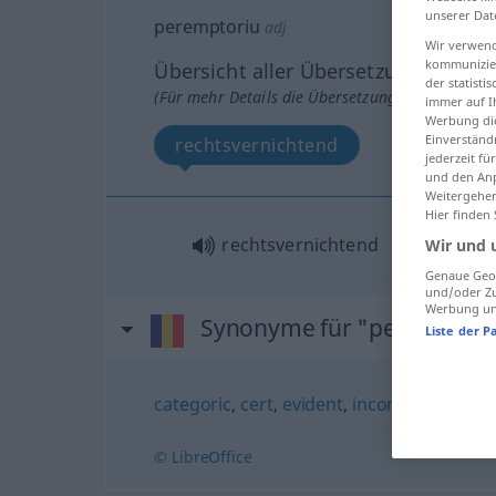
unserer Dat
peremptoriu
adj
Wir verwend
kommunizier
Übersicht aller Übersetzungen
der statist
(Für mehr Details die Übersetzung anklicken/an
immer auf I
Werbung die
Einverständ
rechtsvernichtend
jederzeit f
und den Anp
Weitergehen
Hier finden
rechtsvernichtend
Wir und 
Genaue Geol
und/oder Zu
Werbung und
Synonyme für "peremptori
Liste der P
categoric
,
cert
,
evident
,
incontestabil
,
ind
© LibreOffice