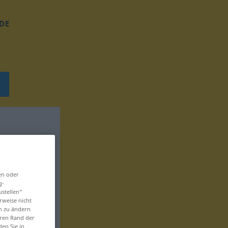
DE
en oder
g-
ustellen“
rweise nicht
en zu ändern
eren Rand der
den Sie in