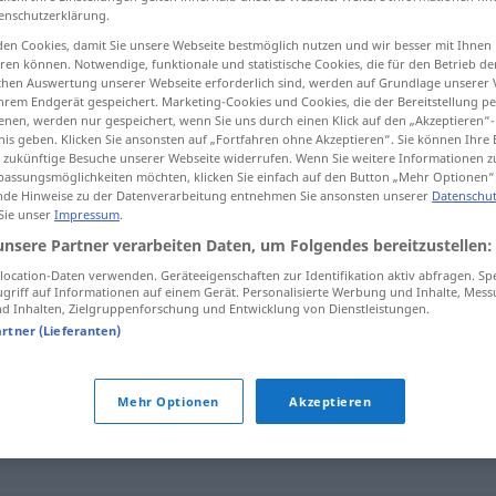
enschutzerklärung.
en Cookies, damit Sie unsere Webseite bestmöglich nutzen und wir besser mit Ihnen
en können. Notwendige, funktionale und statistische Cookies, die für den Betrieb d
ischen Auswertung unserer Webseite erforderlich sind, werden auf Grundlage unserer
tippen)
hrem Endgerät gespeichert. Marketing-Cookies und Cookies, die der Bereitstellung per
nen, werden nur gespeichert, wenn Sie uns durch einen Klick auf den „Akzeptieren“-
nis geben. Klicken Sie ansonsten auf „Fortfahren ohne Akzeptieren“. Sie können Ihre 
ür zukünftige Besuche unserer Webseite widerrufen. Wenn Sie weitere Informationen 
assungsmöglichkeiten möchten, klicken Sie einfach auf den Button „Mehr Optionen“
de Hinweise zu der Datenverarbeitung entnehmen Sie ansonsten unserer
Datenschut
 Sie unser
Impressum
.
peremptoriu
unsere Partner verarbeiten Daten, um Folgendes bereitzustellen:
JUR
ocation-Daten verwenden. Geräteeigenschaften zur Identifikation aktiv abfragen. Sp
griff auf Informationen auf einem Gerät. Personalisierte Werbung und Inhalte, Mes
 Inhalten, Zielgruppenforschung und Entwicklung von Dienstleistungen.
u"
artner (Lieferanten)
iscutabil
,
necontestat
,
netăgăduit
,
sigur
,
vădit
Mehr Optionen
Akzeptieren