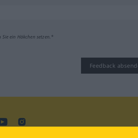
m Sie ein Häkchen setzen.*
Feedback absend
ook
YouTube
Instagram