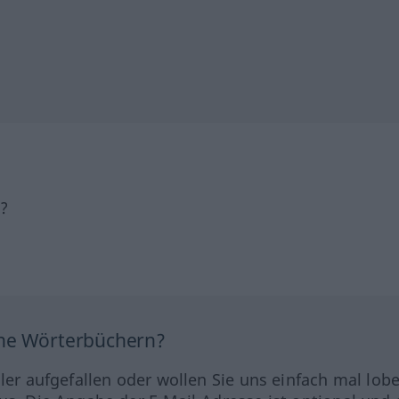
h?
ine Wörterbüchern?
hler aufgefallen oder wollen Sie uns einfach mal lob