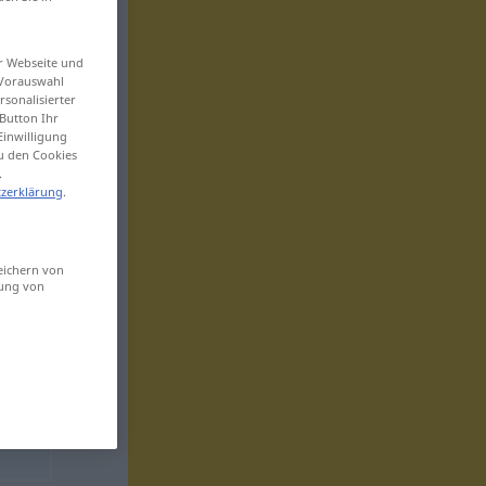
er Webseite und
 Vorauswahl
sonalisierter
Button Ihr
Einwilligung
zu den Cookies
.
zerklärung
.
eichern von
sung von