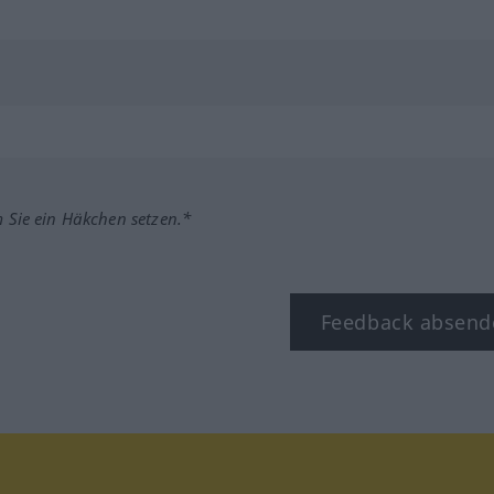
m Sie ein Häkchen setzen.*
Feedback absend