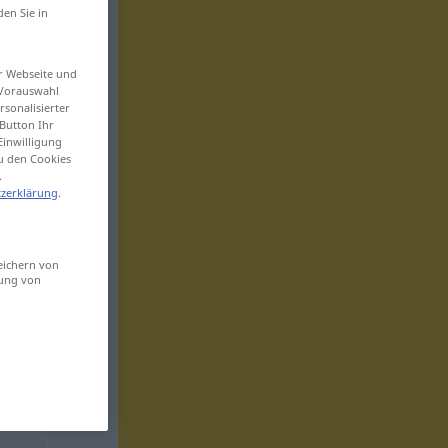
den Sie in
er Webseite und
 Vorauswahl
sonalisierter
Button Ihr
Einwilligung
zu den Cookies
.
zerklärung
.
eichern von
sung von