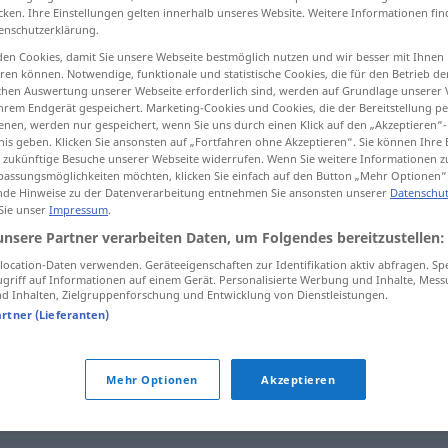
cken. Ihre Einstellungen gelten innerhalb unseres Website. Weitere Informationen fin
enschutzerklärung.
en Cookies, damit Sie unsere Webseite bestmöglich nutzen und wir besser mit Ihnen
en können. Notwendige, funktionale und statistische Cookies, die für den Betrieb d
tippen)
ischen Auswertung unserer Webseite erforderlich sind, werden auf Grundlage unserer
hrem Endgerät gespeichert. Marketing-Cookies und Cookies, die der Bereitstellung per
nen, werden nur gespeichert, wenn Sie uns durch einen Klick auf den „Akzeptieren“-
nis geben. Klicken Sie ansonsten auf „Fortfahren ohne Akzeptieren“. Sie können Ihre 
ür zukünftige Besuche unserer Webseite widerrufen. Wenn Sie weitere Informationen 
assungsmöglichkeiten möchten, klicken Sie einfach auf den Button „Mehr Optionen“
de Hinweise zu der Datenverarbeitung entnehmen Sie ansonsten unserer
Datenschut
 Sie unser
Impressum
.
perdea
unsere Partner verarbeiten Daten, um Folgendes bereitzustellen:
ocation-Daten verwenden. Geräteeigenschaften zur Identifikation aktiv abfragen. Sp
griff auf Informationen auf einem Gerät. Personalisierte Werbung und Inhalte, Mes
 Inhalten, Zielgruppenforschung und Entwicklung von Dienstleistungen.
artner (Lieferanten)
perdea
de
duș
Mehr Optionen
Akzeptieren