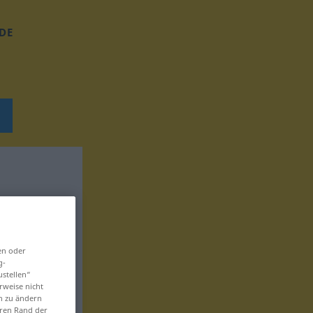
DE
en oder
g-
ustellen“
rweise nicht
en zu ändern
eren Rand der