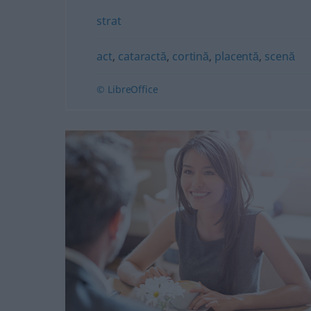
strat
act
,
cataractă
,
cortină
,
placentă
,
scenă
© LibreOffice