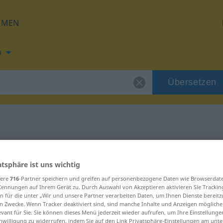
HMEN
h
Übersetzen
ng für "perdea"
atsphäre ist uns wichtig
sere
716
-Partner speichern und greifen auf personenbezogene Daten wie Browserdat
Kennungen auf Ihrem Gerät zu. Durch Auswahl von Akzeptieren aktivieren Sie Trackin
n für die unter „Wir und unsere Partner verarbeiten Daten, um Ihnen Dienste bereitz
n Zwecke. Wenn Tracker deaktiviert sind, sind manche Inhalte und Anzeigen mögliche
evant für Sie. Sie können dieses Menü jederzeit wieder aufrufen, um Ihre Einstellung
inwilligung zu widerrufen, indem Sie auf den Link Privatsphäre-Einstellungen am unt