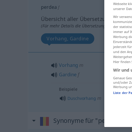
Webseite kli
perdea
f
unserer Dat
Wir verwend
Übersicht aller Übersetzungen
kommunizier
(Für mehr Details die Übersetzung anklicken/an
der statist
immer auf I
Werbung die
Vorhang, Gardine
Einverständ
jederzeit f
und den Anp
Weitergehen
Hier finden
Vorhang
m
Wir und 
Gardine
f
Genaue Geol
und/oder Zu
Werbung und
Beispiele
Liste der P
m
Duschvorhang
Synonyme für "perdea"