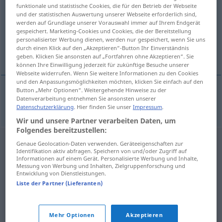
funktionale und statistische Cookies, die für den Betrieb der Webseite
und der statistischen Auswertung unserer Webseite erforderlich sind,
Übersicht aller Übersetzungen
werden auf Grundlage unserer Vorauswahl immer auf Ihrem Endgerät
(Für mehr Details die Übersetzung anklicken/antippen)
gespeichert. Marketing-Cookies und Cookies, die der Bereitstellung
personalisierter Werbung dienen, werden nur gespeichert, wenn Sie uns
durch einen Klick auf den „Akzeptieren“-Button Ihr Einverständnis
leichter Mantel
geben. Klicken Sie ansonsten auf „Fortfahren ohne Akzeptieren“. Sie
können Ihre Einwilligung jederzeit für zukünftige Besuche unserer
Webseite widerrufen. Wenn Sie weitere Informationen zu den Cookies
und den Anpassungsmöglichkeiten möchten, klicken Sie einfach auf den
Button „Mehr Optionen“. Weitergehende Hinweise zu der
Datenverarbeitung entnehmen Sie ansonsten unserer
(leichter)
Mantel
m
pardesiu
Datenschutzerklärung
. Hier finden Sie unser
Impressum
.
Wir und unsere Partner verarbeiten Daten, um
Folgendes bereitzustellen:
Genaue Geolocation-Daten verwenden. Geräteeigenschaften zur
Identifikation aktiv abfragen. Speichern von und/oder Zugriff auf
Informationen auf einem Gerät. Personalisierte Werbung und Inhalte,
Messung von Werbung und Inhalten, Zielgruppenforschung und
Entwicklung von Dienstleistungen.
Liste der Partner (Lieferanten)
Mehr Optionen
Akzeptieren