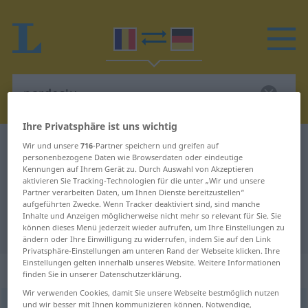
Ihre Privatsphäre ist uns wichtig
Rumänisch-Deutsch Wörterbuch
pardesiu
Wir und unsere
716
-Partner speichern und greifen auf
personenbezogene Daten wie Browserdaten oder eindeutige
Rumänisch-Deutsch Übersetzung
Kennungen auf Ihrem Gerät zu. Durch Auswahl von Akzeptieren
aktivieren Sie Tracking-Technologien für die unter „Wir und unsere
für "pardesiu"
Partner verarbeiten Daten, um Ihnen Dienste bereitzustellen“
aufgeführten Zwecke. Wenn Tracker deaktiviert sind, sind manche
Inhalte und Anzeigen möglicherweise nicht mehr so relevant für Sie. Sie
"pardesiu" Deutsch Übersetzung
können dieses Menü jederzeit wieder aufrufen, um Ihre Einstellungen zu
ändern oder Ihre Einwilligung zu widerrufen, indem Sie auf den Link
Privatsphäre-Einstellungen am unteren Rand der Webseite klicken. Ihre
Einstellungen gelten innerhalb unseres Website. Weitere Informationen
„pardesiu“
: neutru
finden Sie in unserer Datenschutzerklärung.
Wir verwenden Cookies, damit Sie unsere Webseite bestmöglich nutzen
und wir besser mit Ihnen kommunizieren können. Notwendige,
pardesiu
n