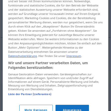
und wir besser mit Ihnen kommunizieren können. Notwendige,
funktionale und statistische Cookies, die für den Betrieb der Webseite
Übersicht aller Übersetzungen
und der statistischen Auswertung unserer Webseite erforderlich sind,
werden auf Grundlage unserer Vorauswahl immer auf Ihrem Endgerät
(Für mehr Details die Übersetzung anklicken/antippen)
gespeichert. Marketing-Cookies und Cookies, die der Bereitstellung
personalisierter Werbung dienen, werden nur gespeichert, wenn Sie uns
Mantel
durch einen Klick auf den „Akzeptieren“-Button Ihr Einverständnis
geben. Klicken Sie ansonsten auf „Fortfahren ohne Akzeptieren“. Sie
können Ihre Einwilligung jederzeit für zukünftige Besuche unserer
Webseite widerrufen. Wenn Sie weitere Informationen zu den Cookies
und den Anpassungsmöglichkeiten möchten, klicken Sie einfach auf den
Button „Mehr Optionen“. Weitergehende Hinweise zu der
Mantel
m
palton
Datenverarbeitung entnehmen Sie ansonsten unserer
Datenschutzerklärung
. Hier finden Sie unser
Impressum
.
Wir und unsere Partner verarbeiten Daten, um
Folgendes bereitzustellen:
Genaue Geolocation-Daten verwenden. Geräteeigenschaften zur
Synonyme für "palton"
Identifikation aktiv abfragen. Speichern von und/oder Zugriff auf
Informationen auf einem Gerät. Personalisierte Werbung und Inhalte,
Messung von Werbung und Inhalten, Zielgruppenforschung und
Entwicklung von Dienstleistungen.
haină
Liste der Partner (Lieferanten)
© LibreOffice
Mehr Optionen
Akzeptieren