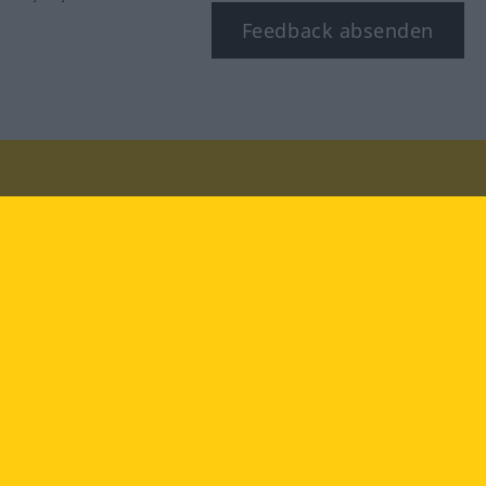
Feedback absenden
Besuchen Sie uns auf:
facebook
YouTube
Instagram
Langenscheidt
NUTZUNGSBEDINGUNGEN