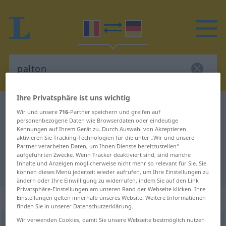
Ihre Privatsphäre ist uns wichtig
Rumänisch-Deutsch Wörterbuch
palton
Wir und unsere
716
-Partner speichern und greifen auf
Rumänisch-Deutsch Übersetzung
personenbezogene Daten wie Browserdaten oder eindeutige
Kennungen auf Ihrem Gerät zu. Durch Auswahl von Akzeptieren
für "palton"
aktivieren Sie Tracking-Technologien für die unter „Wir und unsere
Partner verarbeiten Daten, um Ihnen Dienste bereitzustellen“
aufgeführten Zwecke. Wenn Tracker deaktiviert sind, sind manche
Inhalte und Anzeigen möglicherweise nicht mehr so relevant für Sie. Sie
"palton" Deutsch Übersetzung
können dieses Menü jederzeit wieder aufrufen, um Ihre Einstellungen zu
ändern oder Ihre Einwilligung zu widerrufen, indem Sie auf den Link
Privatsphäre-Einstellungen am unteren Rand der Webseite klicken. Ihre
„palton“
: neutru
Einstellungen gelten innerhalb unseres Website. Weitere Informationen
finden Sie in unserer Datenschutzerklärung.
Wir verwenden Cookies, damit Sie unsere Webseite bestmöglich nutzen
palton
n