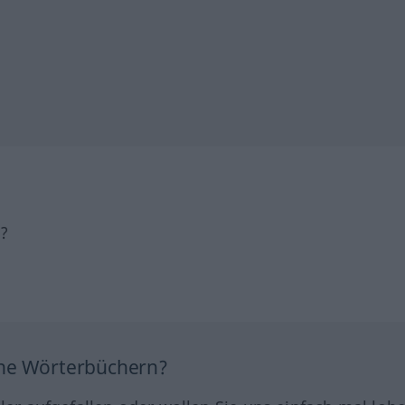
h?
ine Wörterbüchern?