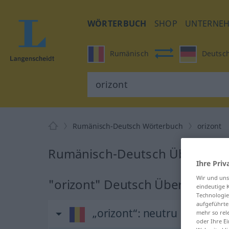
WÖRTERBUCH
SHOP
UNTERNE
Rumänisch
Deutsc
Rumänisch-Deutsch Wörterbuch
orizont
Rumänisch-Deutsch Übersetzun
Ihre Priv
Wir und un
"orizont" Deutsch Übersetzung
eindeutige 
Technologie
aufgeführte
„orizont“
: neutru
mehr so rel
oder Ihre E