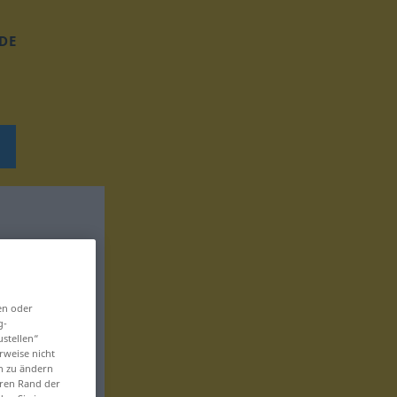
DE
en oder
g-
ustellen“
rweise nicht
en zu ändern
eren Rand der