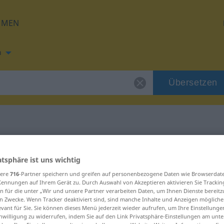
HMEN
h
Übersetzen
g für "orizont"
atsphäre ist uns wichtig
sere
716
-Partner speichern und greifen auf personenbezogene Daten wie Browserdat
Kennungen auf Ihrem Gerät zu. Durch Auswahl von Akzeptieren aktivieren Sie Trackin
n für die unter „Wir und unsere Partner verarbeiten Daten, um Ihnen Dienste bereitz
n Zwecke. Wenn Tracker deaktiviert sind, sind manche Inhalte und Anzeigen mögliche
evant für Sie. Sie können dieses Menü jederzeit wieder aufrufen, um Ihre Einstellung
inwilligung zu widerrufen, indem Sie auf den Link Privatsphäre-Einstellungen am unt