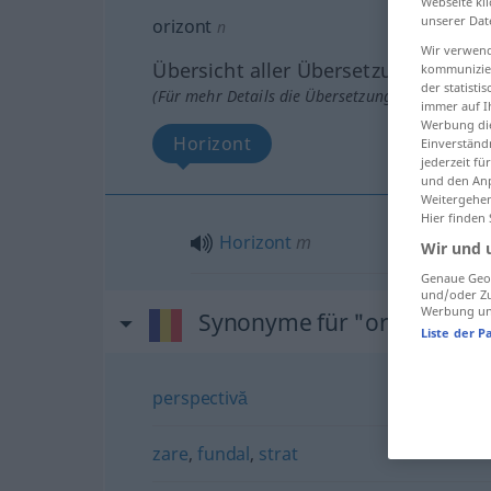
Webseite kli
unserer Dat
orizont
n
Wir verwend
Übersicht aller Übersetzungen
kommunizier
der statist
(Für mehr Details die Übersetzung anklicken/an
immer auf I
Werbung die
Horizont
Einverständ
jederzeit f
und den Anp
Weitergehen
Hier finden
Horizont
m
Wir und 
Genaue Geol
und/oder Zu
Werbung und
Synonyme für "orizont"
Liste der P
perspectivă
zare
,
fundal
,
strat