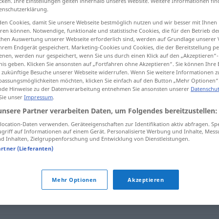
cken. Ihre Einstellungen gelten innerhalb unseres Website. Weitere Informationen fin
enschutzerklärung.
en Cookies, damit Sie unsere Webseite bestmöglich nutzen und wir besser mit Ihnen
en können. Notwendige, funktionale und statistische Cookies, die für den Betrieb d
ischen Auswertung unserer Webseite erforderlich sind, werden auf Grundlage unserer
tippen)
hrem Endgerät gespeichert. Marketing-Cookies und Cookies, die der Bereitstellung per
nen, werden nur gespeichert, wenn Sie uns durch einen Klick auf den „Akzeptieren“-
nis geben. Klicken Sie ansonsten auf „Fortfahren ohne Akzeptieren“. Sie können Ihre 
ür zukünftige Besuche unserer Webseite widerrufen. Wenn Sie weitere Informationen 
assungsmöglichkeiten möchten, klicken Sie einfach auf den Button „Mehr Optionen“
de Hinweise zu der Datenverarbeitung entnehmen Sie ansonsten unserer
Datenschut
 Sie unser
Impressum
.
orizont
unsere Partner verarbeiten Daten, um Folgendes bereitzustellen:
ocation-Daten verwenden. Geräteeigenschaften zur Identifikation aktiv abfragen. Sp
griff auf Informationen auf einem Gerät. Personalisierte Werbung und Inhalte, Mes
 Inhalten, Zielgruppenforschung und Entwicklung von Dienstleistungen.
artner (Lieferanten)
Mehr Optionen
Akzeptieren