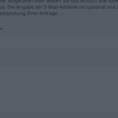
hler aufgefallen oder wollen Sie uns einfach mal lob
us. Die Angabe der E-Mail-Adresse ist optional und 
ntwortung Ihrer Anfrage.
?*