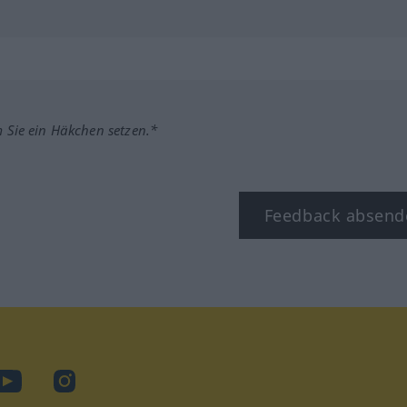
m Sie ein Häkchen setzen.*
Feedback absend
ook
YouTube
Instagram