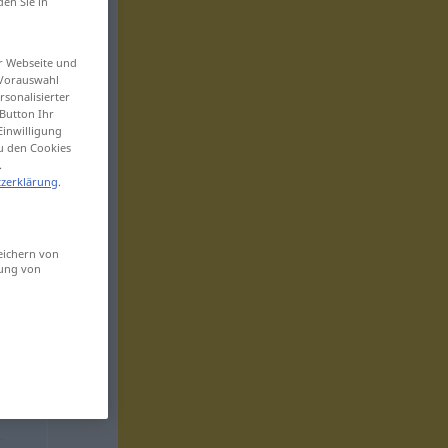
den Sie in
er Webseite und
 Vorauswahl
sonalisierter
Button Ihr
Einwilligung
zu den Cookies
.
zerklärung
.
eichern von
sung von