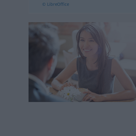
© LibreOffice