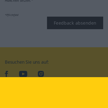
Häkchen setzen.*
*Pflichtfeld
Feedback absenden
Besuchen Sie uns auf:
facebook
YouTube
Instagram
Langenscheidt