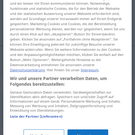
und wir besser mit Ihnen kommunizieren können. Notwendige,
funktionale und statistische Cookies, die für den Betrieb der Webseite
Übersicht aller Übersetzungen
und der statistischen Auswertung unserer Webseite erforderlich sind,
(Für mehr Details die Übersetzung anklicken/antippen)
werden auf Grundlage unserer Vorauswahl immer auf Ihrem Endgerät
gespeichert. Marketing-Cookies und Cookies, die der Bereitstellung
personalisierter Werbung dienen, werden nur gespeichert, wenn Sie uns
nichts
durch einen Klick auf den „Akzeptieren“-Button Ihr Einverständnis
geben. Klicken Sie ansonsten auf „Fortfahren ohne Akzeptieren“. Sie
können Ihre Einwilligung jederzeit für zukünftige Besuche unserer
Webseite widerrufen. Wenn Sie weitere Informationen zu den Cookies
und den Anpassungsmöglichkeiten möchten, klicken Sie einfach auf den
Button „Mehr Optionen“. Weitergehende Hinweise zu der
nichts
nimic
Datenverarbeitung entnehmen Sie ansonsten unserer
Datenschutzerklärung
. Hier finden Sie unser
Impressum
.
Wir und unsere Partner verarbeiten Daten, um
Beispielsätze für "nimic"
Folgendes bereitzustellen:
Genaue Geolocation-Daten verwenden. Geräteeigenschaften zur
Identifikation aktiv abfragen. Speichern von und/oder Zugriff auf
Informationen auf einem Gerät. Personalisierte Werbung und Inhalte,
absolut
nimic
Messung von Werbung und Inhalten, Zielgruppenforschung und
Entwicklung von Dienstleistungen.
überhaupt
nichts
Liste der Partner (Lieferanten)