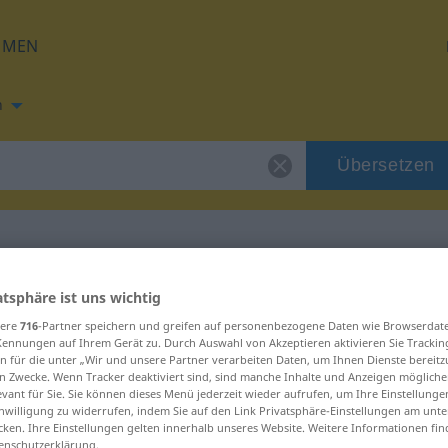
HMEN
h
Übersetzen
 für "ispititor"
atsphäre ist uns wichtig
sere
716
-Partner speichern und greifen auf personenbezogene Daten wie Browserdat
Kennungen auf Ihrem Gerät zu. Durch Auswahl von Akzeptieren aktivieren Sie Trackin
g
n für die unter „Wir und unsere Partner verarbeiten Daten, um Ihnen Dienste bereitz
n Zwecke. Wenn Tracker deaktiviert sind, sind manche Inhalte und Anzeigen mögliche
evant für Sie. Sie können dieses Menü jederzeit wieder aufrufen, um Ihre Einstellung
inwilligung zu widerrufen, indem Sie auf den Link Privatsphäre-Einstellungen am unt
cken. Ihre Einstellungen gelten innerhalb unseres Website. Weitere Informationen fin
enschutzerklärung.