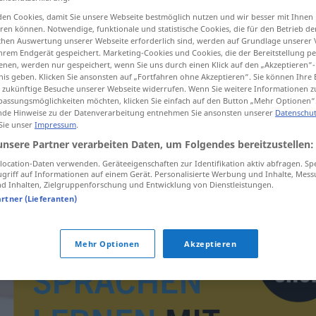
en Cookies, damit Sie unsere Webseite bestmöglich nutzen und wir besser mit Ihnen
en können. Notwendige, funktionale und statistische Cookies, die für den Betrieb d
ischen Auswertung unserer Webseite erforderlich sind, werden auf Grundlage unserer
hrem Endgerät gespeichert. Marketing-Cookies und Cookies, die der Bereitstellung per
tippen)
nen, werden nur gespeichert, wenn Sie uns durch einen Klick auf den „Akzeptieren“-
nis geben. Klicken Sie ansonsten auf „Fortfahren ohne Akzeptieren“. Sie können Ihre 
ür zukünftige Besuche unserer Webseite widerrufen. Wenn Sie weitere Informationen 
assungsmöglichkeiten möchten, klicken Sie einfach auf den Button „Mehr Optionen“
de Hinweise zu der Datenverarbeitung entnehmen Sie ansonsten unserer
Datenschut
 Sie unser
Impressum
.
unsere Partner verarbeiten Daten, um Folgendes bereitzustellen:
ispititor
ocation-Daten verwenden. Geräteeigenschaften zur Identifikation aktiv abfragen. Sp
griff auf Informationen auf einem Gerät. Personalisierte Werbung und Inhalte, Mes
 Inhalten, Zielgruppenforschung und Entwicklung von Dienstleistungen.
artner (Lieferanten)
Mehr Optionen
Akzeptieren