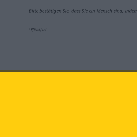
Bitte bestätigen Sie, dass Sie ein Mensch sind, inde
*Pflichtfeld
Besuchen Sie uns auf:
faceb
Langenscheidt