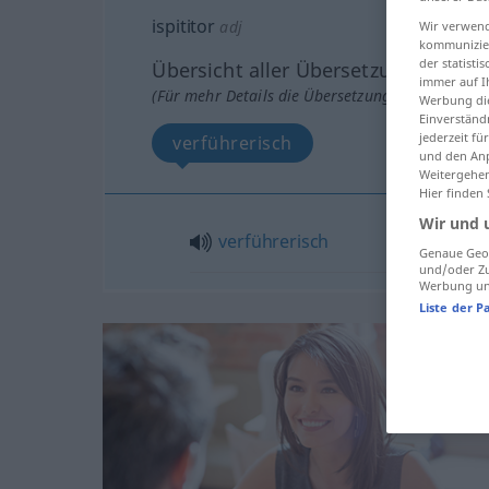
ispititor
adj
Wir verwend
kommunizier
der statist
Übersicht aller Übersetzungen
immer auf I
(Für mehr Details die Übersetzung anklicken/an
Werbung die
Einverständ
jederzeit f
verführerisch
und den Anp
Weitergehen
Hier finden
Wir und 
verführerisch
Genaue Geol
und/oder Zu
Werbung und
Liste der P