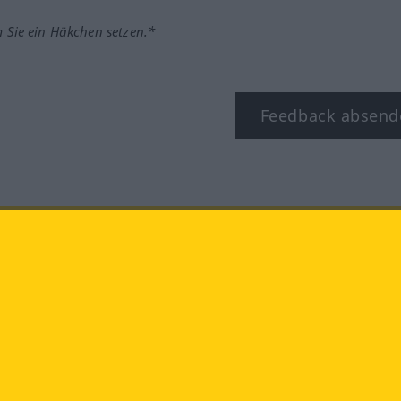
m Sie ein Häkchen setzen.*
Feedback absend
ook
YouTube
Instagram