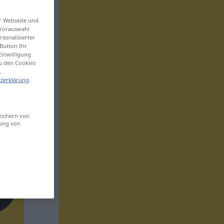
er Webseite und
 Vorauswahl
sonalisierter
Button Ihr
Einwilligung
zu den Cookies
.
zerklärung
.
eichern von
sung von