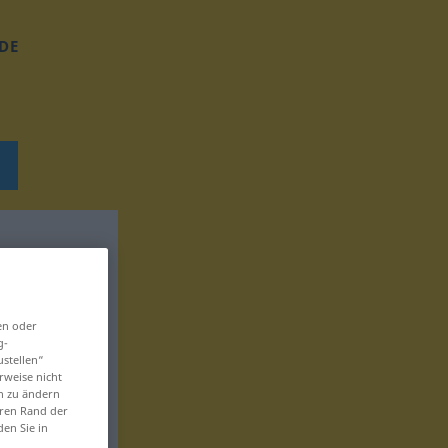
DE
en oder
g-
ustellen“
rweise nicht
en zu ändern
eren Rand der
den Sie in