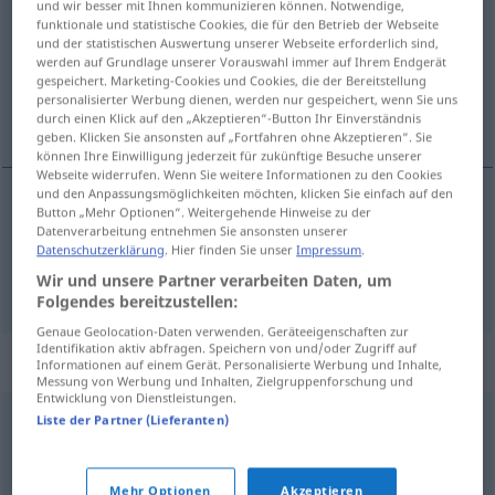
und wir besser mit Ihnen kommunizieren können. Notwendige,
funktionale und statistische Cookies, die für den Betrieb der Webseite
Übersicht aller Übersetzungen
und der statistischen Auswertung unserer Webseite erforderlich sind,
werden auf Grundlage unserer Vorauswahl immer auf Ihrem Endgerät
(Für mehr Details die Übersetzung anklicken/antippen)
gespeichert. Marketing-Cookies und Cookies, die der Bereitstellung
personalisierter Werbung dienen, werden nur gespeichert, wenn Sie uns
beschwören, vorbringen
durch einen Klick auf den „Akzeptieren“-Button Ihr Einverständnis
geben. Klicken Sie ansonsten auf „Fortfahren ohne Akzeptieren“. Sie
können Ihre Einwilligung jederzeit für zukünftige Besuche unserer
Webseite widerrufen. Wenn Sie weitere Informationen zu den Cookies
und den Anpassungsmöglichkeiten möchten, klicken Sie einfach auf den
Button „Mehr Optionen“. Weitergehende Hinweise zu der
beschwören
invoca
Datenverarbeitung entnehmen Sie ansonsten unserer
Datenschutzerklärung
. Hier finden Sie unser
Impressum
.
vorbringen
invoca
Wir und unsere Partner verarbeiten Daten, um
JUR
Folgendes bereitzustellen:
Genaue Geolocation-Daten verwenden. Geräteeigenschaften zur
Identifikation aktiv abfragen. Speichern von und/oder Zugriff auf
Synonyme für "invoca"
Informationen auf einem Gerät. Personalisierte Werbung und Inhalte,
Messung von Werbung und Inhalten, Zielgruppenforschung und
Entwicklung von Dienstleistungen.
Liste der Partner (Lieferanten)
pretexta
© LibreOffice
Mehr Optionen
Akzeptieren