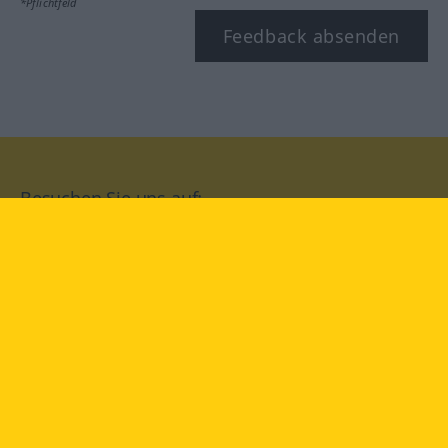
*Pflichtfeld
Feedback absenden
Besuchen Sie uns auf:
facebook
YouTube
Instagram
Langenscheidt
NUTZUNGSBEDINGUNGEN