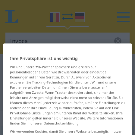
Ihre Privatsphäre ist uns wichtig
Rumänisch-Deutsch Wörterbuch
invoca
Wir und unsere
716
-Partner speichern und greifen auf
Rumänisch-Deutsch Übersetzung
personenbezogene Daten wie Browserdaten oder eindeutige
Kennungen auf Ihrem Gerät zu. Durch Auswahl von Akzeptieren
für "invoca"
aktivieren Sie Tracking-Technologien für die unter „Wir und unsere
Partner verarbeiten Daten, um Ihnen Dienste bereitzustellen“
aufgeführten Zwecke. Wenn Tracker deaktiviert sind, sind manche
Inhalte und Anzeigen möglicherweise nicht mehr so relevant für Sie. Sie
"invoca" Deutsch Übersetzung
können dieses Menü jederzeit wieder aufrufen, um Ihre Einstellungen zu
ändern oder Ihre Einwilligung zu widerrufen, indem Sie auf den Link
Privatsphäre-Einstellungen am unteren Rand der Webseite klicken. Ihre
„invoca“
: verb tranzitiv
Einstellungen gelten innerhalb unseres Website. Weitere Informationen
finden Sie in unserer Datenschutzerklärung.
Wir verwenden Cookies, damit Sie unsere Webseite bestmöglich nutzen
invoca
v/t